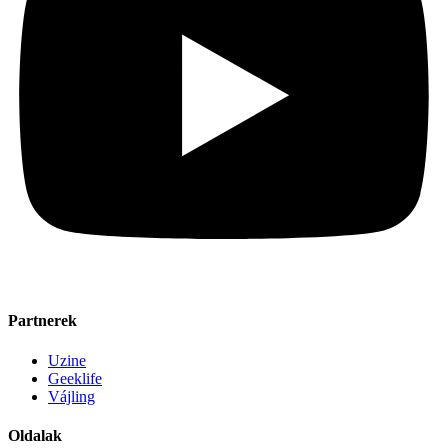
Partnerek
Uzine
Geeklife
Vájling
Oldalak