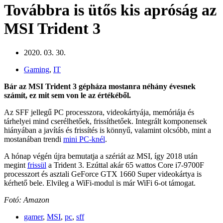
Továbbra is ütős kis apróság az
MSI Trident 3
2020. 03. 30.
Gaming
,
IT
Bár az MSI Trident 3 gépháza mostanra néhány évesnek
számít, ez mit sem von le az értékéből.
Az SFF jellegű PC processzora, videokártyája, memóriája és
tárhelyei mind cserélhetőek, frissíthetőek. Integrált komponensek
hiányában a javítás és frissítés is könnyű, valamint olcsóbb, mint a
mostanában trendi
mini PC-knél
.
A hónap végén újra bemutatja a szériát az MSI, így 2018 után
megint
frissül
a Trident 3. Ezúttal akár 65 wattos Core i7-9700F
processzort és asztali GeForce GTX 1660 Super videokártya is
kérhető bele. Elvileg a WiFi-modul is már WiFi 6-ot támogat.
Fotó: Amazon
gamer
,
MSI
,
pc
,
sff