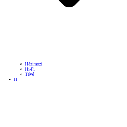
Házimozi
Hi-Fi
Tévé
IT