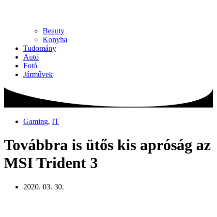
Beauty
Konyha
Tudomány
Autó
Fotó
Járművek
Gaming
,
IT
Továbbra is ütős kis apróság az
MSI Trident 3
2020. 03. 30.