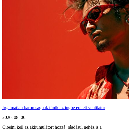
Irgalmatlan baromságnak tűnik az ingbe épített ventilátor
2026. 08. 06.
Cipelni kell az akkumulátort hozzá, ráadásul nehéz is a