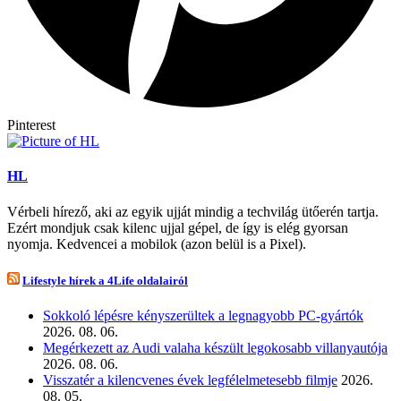
Pinterest
HL
Vérbeli hírező, aki az egyik ujját mindig a techvilág ütőerén tartja.
Ezért mondjuk csak kilenc ujjal gépel, de így is elég gyorsan
nyomja. Kedvencei a mobilok (azon belül is a Pixel).
Lifestyle hírek a 4Life oldalairól
Sokkoló lépésre kényszerültek a legnagyobb PC-gyártók
2026. 08. 06.
Megérkezett az Audi valaha készült legokosabb villanyautója
2026. 08. 06.
Visszatér a kilencvenes évek legfélelmetesebb filmje
2026.
08. 05.