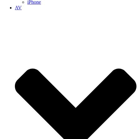
iPhone
AV