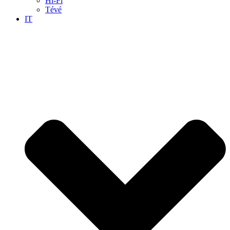
Hi-Fi
Tévé
IT