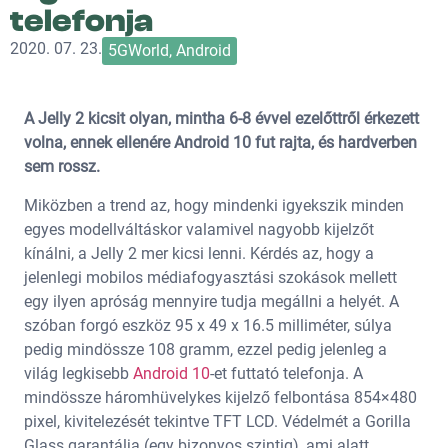
telefonja
2020. 07. 23.
5GWorld
,
Android
A Jelly 2 kicsit olyan, mintha 6-8 évvel ezelőttről érkezett
volna, ennek ellenére Android 10 fut rajta, és hardverben
sem rossz.
Miközben a trend az, hogy mindenki igyekszik minden
egyes modellváltáskor valamivel nagyobb kijelzőt
kínálni, a Jelly 2 mer kicsi lenni. Kérdés az, hogy a
jelenlegi mobilos médiafogyasztási szokások mellett
egy ilyen apróság mennyire tudja megállni a helyét. A
szóban forgó eszköz 95 x 49 x 16.5 milliméter, súlya
pedig mindössze 108 gramm, ezzel pedig jelenleg a
világ legkisebb
Android 10
-et futtató telefonja. A
mindössze háromhüvelykes kijelző felbontása 854×480
pixel, kivitelezését tekintve TFT LCD. Védelmét a Gorilla
Glass garantálja (egy bizonyos szintig), ami alatt