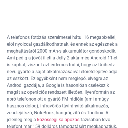
A telefonos fotózás szerelmesei hátul 16 megapixellel,
elöl nyolccal gazdálkodhatnak, és ennek az egésznek a
meghajtásáról 2000 mAh-s akkumulátor gondoskodik.
Ami pedig a jövőt illeti a Jelly 2 akár még Android 11-et
is kaphat, viszont azt érdemes tudni, hogy az Unihertz
nevű gyártó a saját alkalmazásaival előretelepítve adja
az eszközt. Ez egyébként nem meglepő, elvégre az
Androdi gazdája, a Google is hasonlóan cselekszik
magát az operációs rendszert illetően. Ilyenformán az
apró telefonon ott a gyártó FM rádiója (ami amúgy
hasznos dolog), infravörös távirányító alkalmazás,
zenelejátszó, NoteBook, hangrögzítő és Toolbox. A
jelenleg még a
közösségi kalapozás
fázisában lévő
telefont már 159 dolláros támogatásért megkaphatjuk,