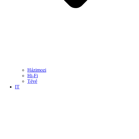
Házimozi
Hi-Fi
Tévé
IT