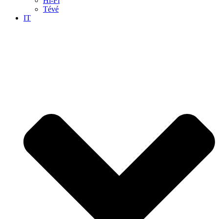
Hi-Fi
Tévé
IT