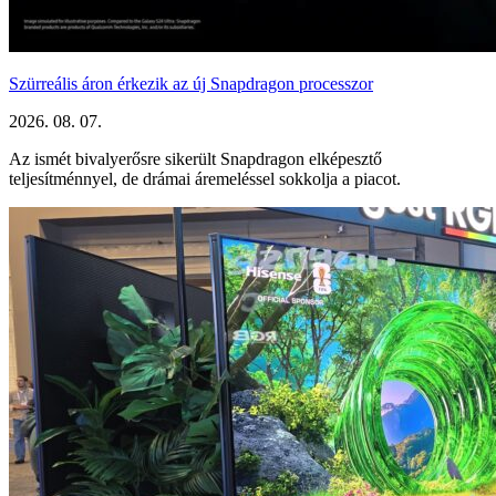
Szürreális áron érkezik az új Snapdragon processzor
2026. 08. 07.
Az ismét bivalyerősre sikerült Snapdragon elképesztő
teljesítménnyel, de drámai áremeléssel sokkolja a piacot.