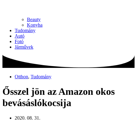
Beauty
Konyha
Tudomány
Autó
Fotó
Járművek
Otthon
,
Tudomány
Ősszel jön az Amazon okos
bevásáslókocsija
2020. 08. 31.