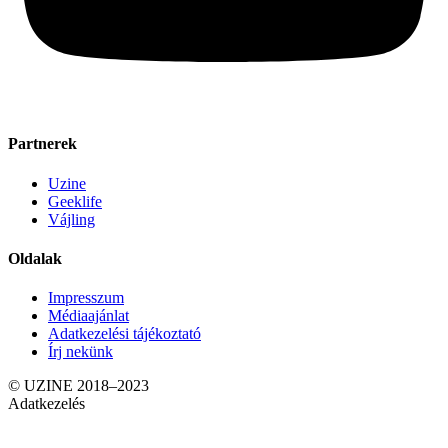
Partnerek
Uzine
Geeklife
Vájling
Oldalak
Impresszum
Médiaajánlat
Adatkezelési tájékoztató
Írj nekünk
© UZINE 2018–2023
Adatkezelés