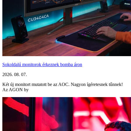
Sokoldalú monitorok érkeznek bomba áron
2026. 08. 07.
Két új monitort mutatott be az AOC. Nagyon ígéretesnek tűnnek!
Az AGON by