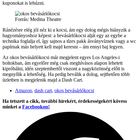
kuponokat is lehúzni.
Forrás: Medina Theatre
Ránézésre elég jól néz ki a kocsi, ám egy dolog mégis hiányzik a
hagyományoshoz képest: a bevásárlókocsi alját egy az egybe a
technika foglalja el, így sajnos a tízes pakk ásványvíznek vagy a wc
papírnak más helyett kell majd keresni – ám ennyi baj legyen.
Az okos bevásárlókocsi már megjelent egyes Los Angeles-i
boltokban, ám egyelőre még csak meghívásos alapon lehetett
kipróbálni, idén szeptembertől viszont a nagyközönség előtt is
megnyílik a lehetőség. Ha pedig beválik a dolog, sejthetően több
üzletben is megjelenik majd a Dash Cart.
Amazon
,
dash cart
,
okos bevásárlókocsi
Ha tetszett a cikk, további hírekért, érdekességekért kövess
minket a
Facebookon!