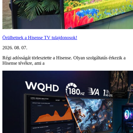
Örülhetnek a Hisense TV tulajdonosok!
2026. 08. 07.
Régi adósságát törlesztette a Hisense. Olyan szolgáltatás érkezik a
Hisense tévékre, ami a