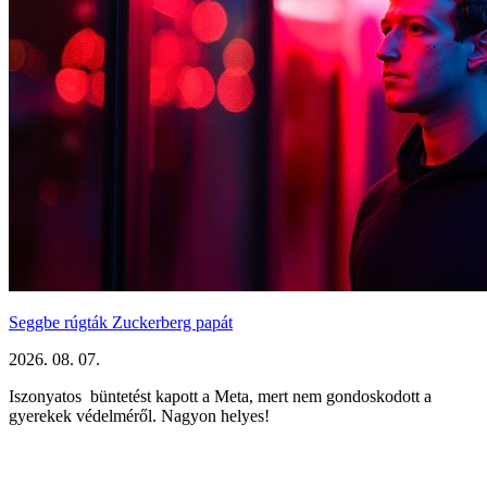
Seggbe rúgták Zuckerberg papát
2026. 08. 07.
Iszonyatos büntetést kapott a Meta, mert nem gondoskodott a
gyerekek védelméről. Nagyon helyes!