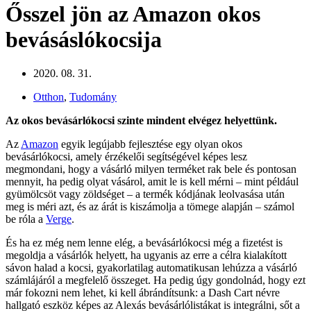
Ősszel jön az Amazon okos
bevásáslókocsija
2020. 08. 31.
Otthon
,
Tudomány
Az okos bevásárlókocsi szinte mindent elvégez helyettünk.
Az
Amazon
egyik legújabb fejlesztése egy olyan okos
bevásárlókocsi, amely érzékelői segítségével képes lesz
megmondani, hogy a vásárló milyen terméket rak bele és pontosan
mennyit, ha pedig olyat vásárol, amit le is kell mérni – mint például
gyümölcsöt vagy zöldséget – a termék kódjának leolvasása után
meg is méri azt, és az árát is kiszámolja a tömege alapján – számol
be róla a
Verge
.
És ha ez még nem lenne elég, a bevásárlókocsi még a fizetést is
megoldja a vásárlók helyett, ha ugyanis az erre a célra kialakított
sávon halad a kocsi, gyakorlatilag automatikusan lehúzza a vásárló
számlájáról a megfelelő összeget. Ha pedig úgy gondolnád, hogy ezt
már fokozni nem lehet, ki kell ábrándítsunk: a Dash Cart névre
hallgató eszköz képes az Alexás bevásárlólistákat is integrálni, sőt a