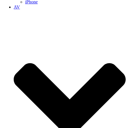
iPhone
AV