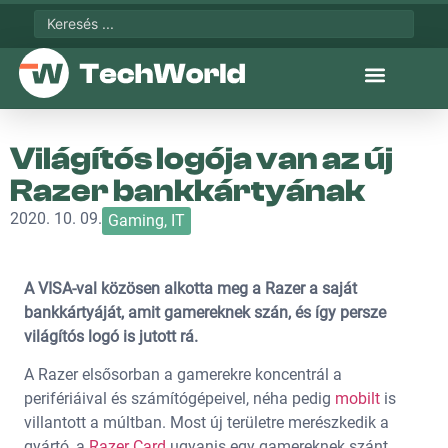
Világítós logója van az új
Razer bankkártyának
2020. 10. 09.
Gaming
,
IT
A VISA-val közösen alkotta meg a Razer a saját
bankkártyáját, amit gamereknek szán, és így persze
világítós logó is jutott rá.
A Razer elsősorban a gamerekre koncentrál a
perifériáival és számítógépeivel, néha pedig
mobilt
is
villantott a múltban. Most új területre merészkedik a
gyártó, a
Razer Card
ugyanis egy gamereknek szánt