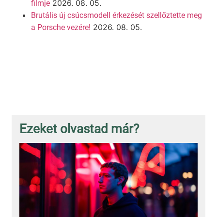
2026. 08. 05.
filmje
Brutális új csúcsmodell érkezését szellőztette meg
2026. 08. 05.
a Porsche vezére!
Ezeket olvastad már?