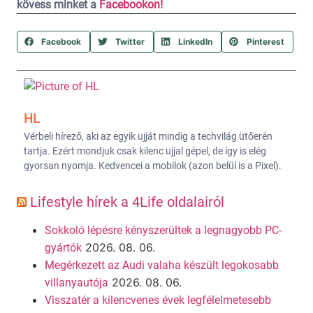
kövess minket a
Facebookon!
Facebook
Twitter
LinkedIn
Pinterest
HL
Vérbeli hírező, aki az egyik ujját mindig a techvilág ütőerén
tartja. Ezért mondjuk csak kilenc ujjal gépel, de így is elég
gyorsan nyomja. Kedvencei a mobilok (azon belül is a Pixel).
Lifestyle hírek a 4Life oldalairól
Sokkoló lépésre kényszerültek a legnagyobb PC-
2026. 08. 06.
gyártók
Megérkezett az Audi valaha készült legokosabb
2026. 08. 06.
villanyautója
Visszatér a kilencvenes évek legfélelmetesebb