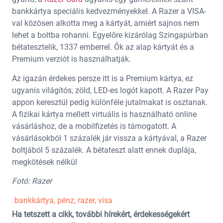
bankkártya speciális kedvezményekkel. A Razer a VISA-
val közösen alkotta meg a kártyát, amiért sajnos nem
lehet a boltba rohanni. Egyelőre kizárólag Szingapúrban
bétatesztelik, 1337 emberrel. Ők az alap kártyát és a
Premium verziót is használhatják.
Az igazán érdekes persze itt is a Premium kártya, ez
ugyanis világítós, zöld, LED-es logót kapott. A Razer Pay
appon keresztül pedig különféle jutalmakat is osztanak.
A fizikai kártya mellett virtuális is használható online
vásárláshoz, de a mobilfizetés is támogatott. A
vásárlásokból 1 százalék jár vissza a kártyával, a Razer
boltjából 5 százalék. A bétateszt alatt ennek duplája,
megkötések nélkül
Fotó: Razer
bankkártya
,
pénz
,
razer
,
visa
Ha tetszett a cikk, további hírekért, érdekességekért