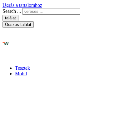
Ugrás a tartalomhoz
Search ...
találat
Összes találat
Tesztek
Mobil