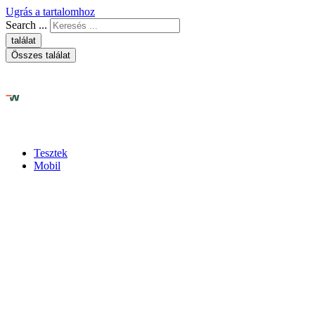
Ugrás a tartalomhoz
Search ...
találat
Összes találat
Tesztek
Mobil