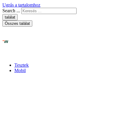
Ugrás a tartalomhoz
Search ...
találat
Összes találat
Tesztek
Mobil