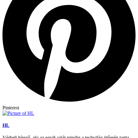
Pinterest
HL
Vérbeli hírező, aki az egyik ujját mindig a techvilág ütőerén tartja.