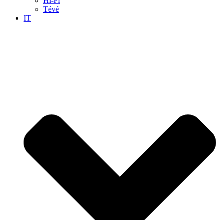
Hi-Fi
Tévé
IT