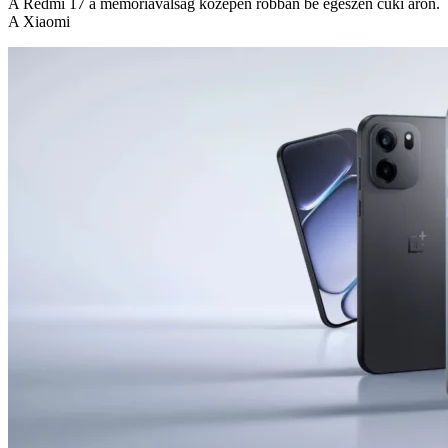
A Redmi 17 a memóriaválság közepén robban be egészen cuki áron.
A Xiaomi