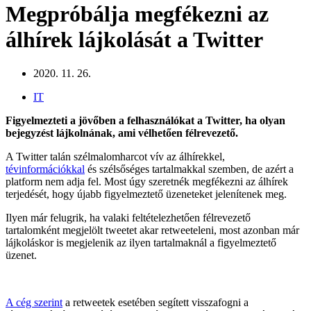
Megpróbálja megfékezni az
álhírek lájkolását a Twitter
2020. 11. 26.
IT
Figyelmezteti a jövőben a felhasználókat a Twitter, ha olyan
bejegyzést lájkolnának, ami vélhetően félrevezető.
A Twitter talán szélmalomharcot vív az álhírekkel,
tévinformációkkal
és szélsőséges tartalmakkal szemben, de azért a
platform nem adja fel. Most úgy szeretnék megfékezni az álhírek
terjedését, hogy újabb figyelmeztető üzeneteket jelenítenek meg.
Ilyen már felugrik, ha valaki feltételezhetően félrevezető
tartalomként megjelölt tweetet akar retweeteleni, most azonban már
lájkoláskor is megjelenik az ilyen tartalmaknál a figyelmeztető
üzenet.
A cég szerint
a retweetek esetében segített visszafogni a