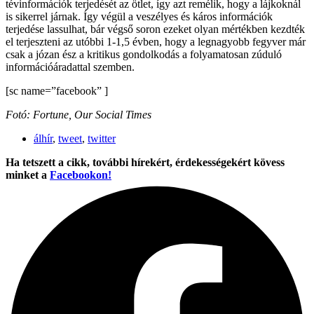
tévinformációk terjedését az ötlet, így azt remélik, hogy a lájkoknál
is sikerrel járnak. Így végül a veszélyes és káros információk
terjedése lassulhat, bár végső soron ezeket olyan mértékben kezdték
el terjeszteni az utóbbi 1-1,5 évben, hogy a legnagyobb fegyver már
csak a józan ész a kritikus gondolkodás a folyamatosan zúduló
információáradattal szemben.
[sc name=”facebook” ]
Fotó: Fortune, Our Social Times
álhír
,
tweet
,
twitter
Ha tetszett a cikk, további hírekért, érdekességekért kövess
minket a
Facebookon!