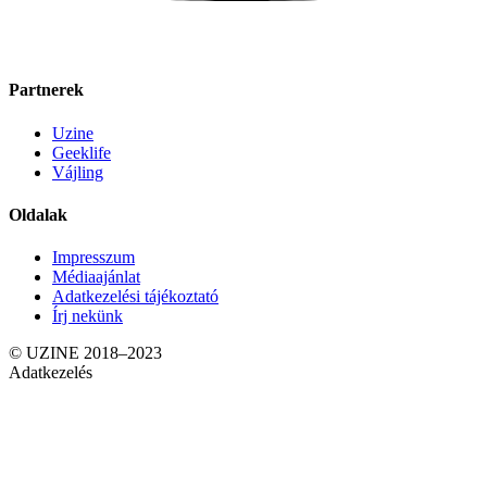
Partnerek
Uzine
Geeklife
Vájling
Oldalak
Impresszum
Médiaajánlat
Adatkezelési tájékoztató
Írj nekünk
© UZINE 2018–2023
Adatkezelés