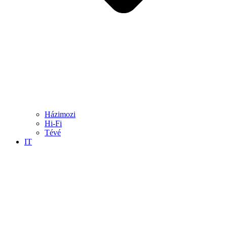
Házimozi
Hi-Fi
Tévé
IT