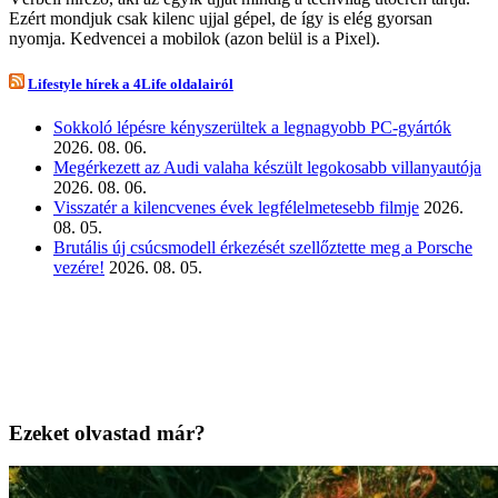
Ezért mondjuk csak kilenc ujjal gépel, de így is elég gyorsan
nyomja. Kedvencei a mobilok (azon belül is a Pixel).
Lifestyle hírek a 4Life oldalairól
Sokkoló lépésre kényszerültek a legnagyobb PC-gyártók
2026. 08. 06.
Megérkezett az Audi valaha készült legokosabb villanyautója
2026. 08. 06.
Visszatér a kilencvenes évek legfélelmetesebb filmje
2026.
08. 05.
Brutális új csúcsmodell érkezését szellőztette meg a Porsche
vezére!
2026. 08. 05.
Ezeket olvastad már?