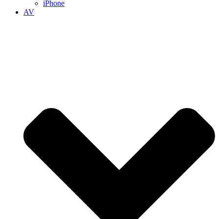
iPhone
AV