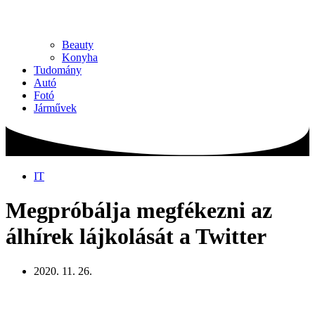
Beauty
Konyha
Tudomány
Autó
Fotó
Járművek
IT
Megpróbálja megfékezni az
álhírek lájkolását a Twitter
2020. 11. 26.