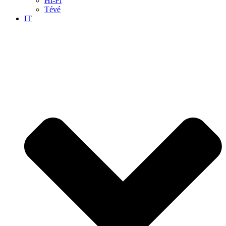
Hi-Fi
Tévé
IT