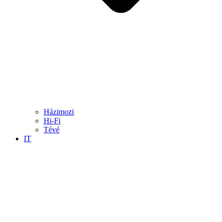
Házimozi
Hi-Fi
Tévé
IT