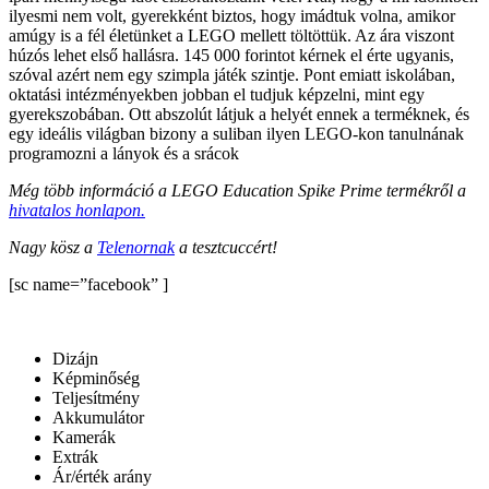
ilyesmi nem volt, gyerekként biztos, hogy imádtuk volna, amikor
amúgy is a fél életünket a LEGO mellett töltöttük. Az ára viszont
húzós lehet első hallásra. 145 000 forintot kérnek el érte ugyanis,
szóval azért nem egy szimpla játék szintje. Pont emiatt iskolában,
oktatási intézményekben jobban el tudjuk képzelni, mint egy
gyerekszobában. Ott abszolút látjuk a helyét ennek a terméknek, és
egy ideális világban bizony a suliban ilyen LEGO-kon tanulnának
programozni a lányok és a srácok
Még több információ a LEGO Education Spike Prime termékről a
hivatalos honlapon.
Nagy kösz a
Telenornak
a tesztcuccért!
[sc name=”facebook” ]
Dizájn
Képminőség
Teljesítmény
Akkumulátor
Kamerák
Extrák
Ár/érték arány