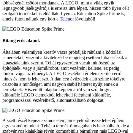
többségénél csődöt mondanak. A LEGO, mint a világ egyik
legnagyobb játékgyártója is erre az útra lépett, hiszen több ilyen célt
szolgáló termékkel is előálltak. Ilyen az Education Spike Prime is,
amely futott nálunk egy kört a
Telenor
jóvoltából!
Bitang erős alapok
Általában valamilyen kreatív vázra próbálják ráhúzni a kódolási
ismereteket, viszont a kivitelezésbe rengeteg esetben hiba csúszik a
tapasztalataink szerint. Tehát egyszerűen vacak minőségű az
építőjáték, vagy a jármű/robot, amit vezérelni kellene, ez pedig
tönkre vágja az élményt. A LEGO esetében értelemszerűen erről
nincs és nem is lehet szó. A dán cég évtizedek alatt szinte tökélyre
csiszolta a minőséget, ami nagyon stabil hátteret nyújt ennek a
terméknek. Hiszen itt tulajdonképpen arról van szó, hogy a
különféle LEGO elemekből lehet/kell felépíteni különféle,
programozással vezérelhető, automatizálható dolgokat.
A szett részét képezi számos elem, amelyekből össze lehet építeni
egy csomó mindent. Tehát a termék önmagában is használható, de a
szabványos kialakítás révén kompabitilis bármilyen más LEGO-val