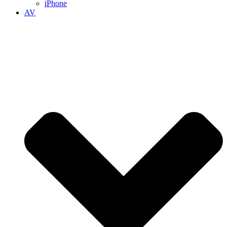
iPhone
AV