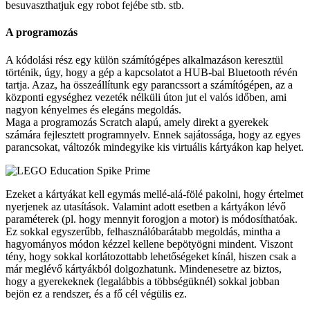
besuvaszthatjuk egy robot fejébe stb. stb.
A programozás
A kódolási rész egy külön számítógépes alkalmazáson keresztül
történik, úgy, hogy a gép a kapcsolatot a HUB-bal Bluetooth révén
tartja. Azaz, ha összeállítunk egy parancssort a számítógépen, az a
központi egységhez vezeték nélküli úton jut el valós időben, ami
nagyon kényelmes és elegáns megoldás.
Maga a programozás Scratch alapú, amely direkt a gyerekek
számára fejlesztett programnyelv. Ennek sajátossága, hogy az egyes
parancsokat, változók mindegyike kis virtuális kártyákon kap helyet.
Ezeket a kártyákat kell egymás mellé-alá-fölé pakolni, hogy értelmet
nyerjenek az utasítások. Valamint adott esetben a kártyákon lévő
paraméterek (pl. hogy mennyit forogjon a motor) is módosíthatóak.
Ez sokkal egyszerűbb, felhasználóbarátabb megoldás, mintha a
hagyományos módon kézzel kellene bepötyögni mindent. Viszont
tény, hogy sokkal korlátozottabb lehetőségeket kínál, hiszen csak a
már meglévő kártyákból dolgozhatunk. Mindenesetre az biztos,
hogy a gyerekeknek (legalábbis a többségüknél) sokkal jobban
bejön ez a rendszer, és a fő cél végülis ez.