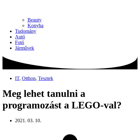
Beauty
Konyha
Tudomány
Autó
Fotó
Járművek
IT
,
Otthon
,
Tesztek
Meg lehet tanulni a
programozást a LEGO-val?
2021. 03. 10.