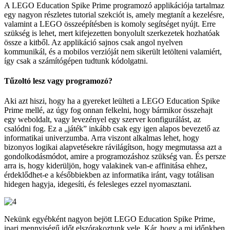
A LEGO Education Spike Prime programozó applikációja tartalmaz
egy nagyon részletes tutorial szekciót is, amely megtanít a kezelésre,
valamint a LEGO összeépítésben is komoly segítséget nyújt. Erre
szükség is lehet, mert kifejezetten bonyolult szerkezetek hozhatóak
össze a kitből. Az applikáció sajnos csak angol nyelven
kommunikál, és a mobilos verzióját nem sikerült letölteni valamiért,
így csak a számítógépen tudtunk kódolgatni.
Tűzoltó lesz vagy programozó?
Aki azt hiszi, hogy ha a gyereket leülteti a LEGO Education Spike
Prime mellé, az úgy fog onnan felkelni, hogy bármikor összehajt
egy weboldalt, vagy levezényel egy szerver konfigurálást, az
csalódni fog. Ez a „játék” inkább csak egy igen alapos bevezető az
informatikai univerzumba. Arra viszont alkalmas lehet, hogy
bizonyos logikai alapvetésekre rávilágítson, hogy megmutassa azt a
gondolkodásmódot, amire a programozáshoz szükség van. És persze
arra is, hogy kiderüljön, hogy valakinek van-e affinitása ehhez,
érdeklődhet-e a későbbiekben az informatika iránt, vagy totálisan
hidegen hagyja, idegesíti, és felesleges ezzel nyomasztani.
Nekünk egyébként nagyon bejött LEGO Education Spike Prime,
ipari mennyiségű időt elszórakoztunk vele. Kár, hogy a mi időnkben