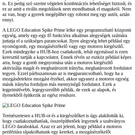
is. Ez pedig szó szerint végtelen kombinációs lehetőséget biztosít, és
ez az amit a rivális megoldások nem mondhatnak el magukról. Nem
az van, hogy a gyerek megépíthet egy robotot meg egy autót, aztán
ennyi.
A LEGO Education Spike Prime lelke egy programozható központi
egység, amely egy-egy fő funkcióra alkalmas alegységek számára
juttatja el a szükséges parancsokat. Ilyen alegység lehet például egy
nyomógomb, egy mozgásérzékelő vagy egy motoros kiegészítő.
Ezek mindegyike a HUB-hoz csatlakozik, tehát egymással is ezen
keresztül tartják a kapcsolatot. Ennek révén az eszköz például képes
arra, hogy a gomb megnyomása után a motoros kiegészítő
aktivizálja magát és meghatározott irányba, meghatározott fordulatot
tegyen. Ezzel párhuzamosan az is megparancsolható, hogy ha a
mozgásdetektor mozgást érzékel, akkor ugyanez a motoros egység
másik irányba forduljon más mennyiségű fordulatot. Ezek a
legprimitívebb, legegyszerűbb példák, de ezek az alapok, és
ilyenekből építkezik az egész rendszer.
Természetesen a HUB-ot és a kiegészítőket is úgy alakították ki,
hogy csatlakoztathatóak, összeépíthetőek legyenek a szabványos
LEGO darabokkal. Azaz ez azt jelenti, hogy például a motoros
perifériára rápakolhatunk egy kereket, a mozgásérzékelőt