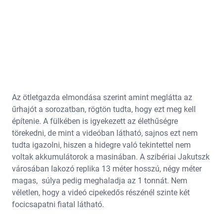
Az ötletgazda elmondása szerint amint meglátta az
űrhajót a sorozatban, rögtön tudta, hogy ezt meg kell
építenie. A fülkében is igyekezett az élethűségre
törekedni, de mint a videóban látható, sajnos ezt nem
tudta igazolni, hiszen a hidegre való tekintettel nem
voltak akkumulátorok a masinában. A szibériai Jakutszk
városában lakozó replika 13 méter hosszú, négy méter
magas, súlya pedig meghaladja az 1 tonnát. Nem
véletlen, hogy a videó cipekedős részénél szinte két
focicsapatni fiatal látható.