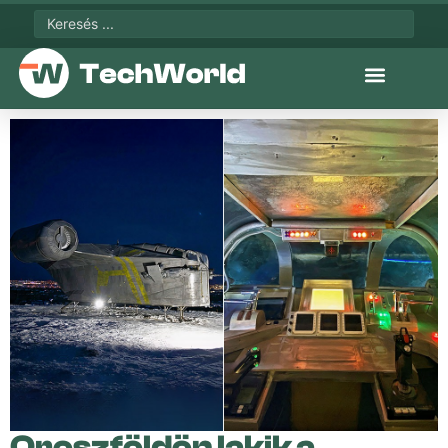
Oroszföldön lakik a