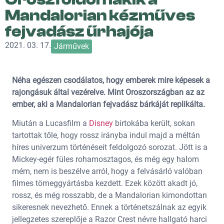
Mandalorian kézműves
fejvadász űrhajója
2021. 03. 17.
Járművek
Néha egészen csodálatos, hogy emberek mire képesek a
rajongásuk által vezérelve. Mint Oroszországban az az
ember, aki a Mandalorian fejvadász bárkáját replikálta.
Miután a Lucasfilm a
Disney
birtokába került, sokan
tartottak tőle, hogy rossz irányba indul majd a méltán
híres univerzum történéseit feldolgozó sorozat. Jött is a
Mickey-egér füles rohamosztagos, és még egy halom
mém, nem is beszélve arról, hogy a felvásárló valóban
filmes tömeggyártásba kezdett. Ezek között akadt jó,
rossz, és még rosszabb, de a Mandalorian kimondottan
sikeresnek nevezhető. Ennek a történetszálnak az egyik
jellegzetes szereplője a Razor Crest névre hallgató harci