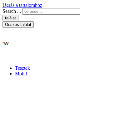
Ugrás a tartalomhoz
Search ...
találat
Összes találat
Tesztek
Mobil