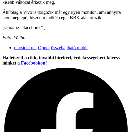
kisebb változat érkezik meg.
Állítólag a Vivo is dolgozik már egy ilyen mobilon, ami annyira
nem meglepő, hiszen mindkét cég a BBK alá tartozik.
[sc name=”facebook” ]
Fotó: Weibo
okostelefon
,
Oppo
,
összehajtható mobil
Ha tetszett a cikk, további hírekért, érdekességekért kövess
minket a
Facebookon!