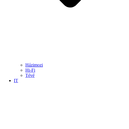
Házimozi
Hi-Fi
Tévé
IT