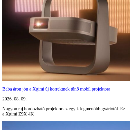
Baba áron jön a Xgimi új korrektnek tűnő mobil projektora
2026. 08. 09.
Nagyon raj hordozható projektor az egyik legmenőbb gyártótól. Ez
a Xgimi Z9X 4K