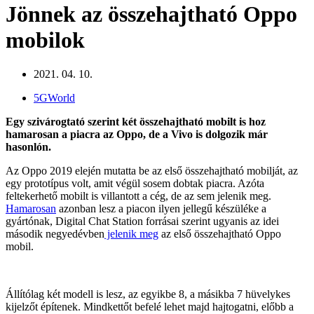
Jönnek az összehajtható Oppo
mobilok
2021. 04. 10.
5GWorld
Egy szivárogtató szerint két összehajtható mobilt is hoz
hamarosan a piacra az Oppo, de a Vivo is dolgozik már
hasonlón.
Az Oppo 2019 elején mutatta be az első összehajtható mobilját, az
egy prototípus volt, amit végül sosem dobtak piacra. Azóta
feltekerhető mobilt is villantott a cég, de az sem jelenik meg.
Hamarosan
azonban lesz a piacon ilyen jellegű készüléke a
gyártónak, Digital Chat Station forrásai szerint ugyanis az idei
második negyedévben
jelenik meg
az első összehajtható Oppo
mobil.
Állítólag két modell is lesz, az egyikbe 8, a másikba 7 hüvelykes
kijelzőt építenek. Mindkettőt befelé lehet majd hajtogatni, előbb a