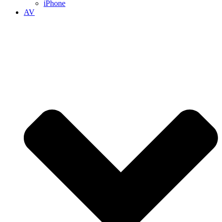
iPhone
AV