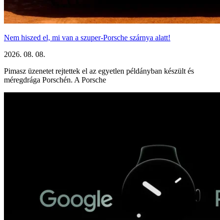
Nem hiszed el, mi van a szuper-Porsche szárnya alatt!
2026. 08. 08.
Pimasz üzenetet rejtettek el az egyetlen példányban készült és
méregdrága Porschén. A Porsche