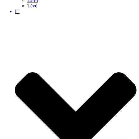
Hi-Fi
Tévé
IT