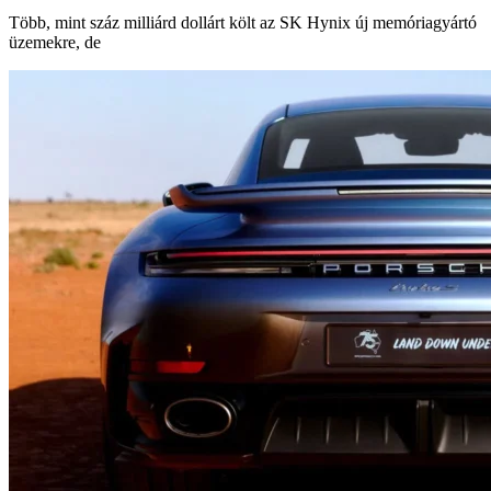
Több, mint száz milliárd dollárt költ az SK Hynix új memóriagyártó
üzemekre, de