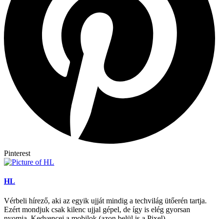
Pinterest
HL
Vérbeli hírező, aki az egyik ujját mindig a techvilág ütőerén tartja.
Ezért mondjuk csak kilenc ujjal gépel, de így is elég gyorsan
nyomja. Kedvencei a mobilok (azon belül is a Pixel).