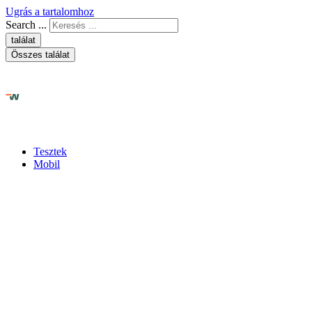
Ugrás a tartalomhoz
Search ...
találat
Összes találat
Tesztek
Mobil