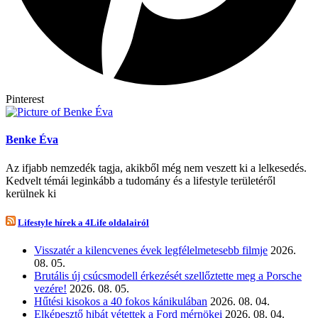
Pinterest
Benke Éva
Az ifjabb nemzedék tagja, akikből még nem veszett ki a lelkesedés.
Kedvelt témái leginkább a tudomány és a lifestyle területéről
kerülnek ki
Lifestyle hírek a 4Life oldalairól
Visszatér a kilencvenes évek legfélelmetesebb filmje
2026.
08. 05.
Brutális új csúcsmodell érkezését szellőztette meg a Porsche
vezére!
2026. 08. 05.
Hűtési kisokos a 40 fokos kánikulában
2026. 08. 04.
Elképesztő hibát vétettek a Ford mérnökei
2026. 08. 04.