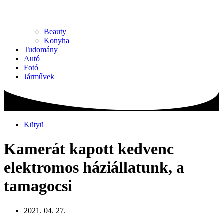
Beauty
Konyha
Tudomány
Autó
Fotó
Járművek
Kütyü
Kamerát kapott kedvenc
elektromos háziállatunk, a
tamagocsi
2021. 04. 27.