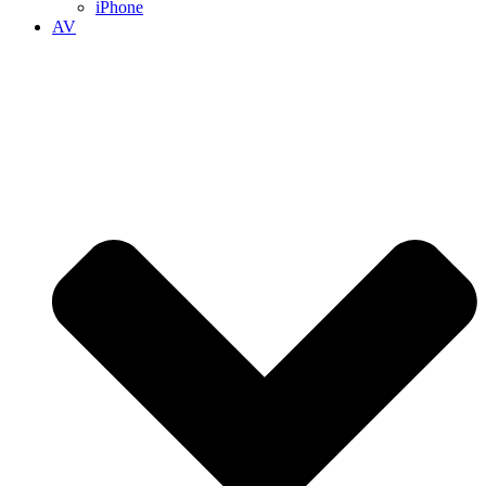
iPhone
AV