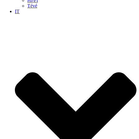
Hi-Fi
Tévé
IT