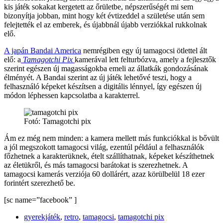
kis játék sokakat kergetett az őrületbe, népszerűségét mi sem
bizonyítja jobban, mint hogy két évtizeddel a születése után sem
felejtették el az emberek, és újabbnál újabb verziókkal rukkolnak
elő.
A japán Bandai America
nemrégiben egy új tamagocsi ötlettel ált
elő: a
Tamagotchi Pix
kamerával lett felturbózva, amely a fejlesztők
szerint egészen új magasságokba emeli az állatkák gondozásának
élményét. A Bandai szerint az új játék lehetővé teszi, hogy a
felhasználó képeket készítsen a digitális lénnyel, így egészen új
módon léphessen kapcsolatba a karakterrel.
Fotó: Tamagotchi pix
Ám ez még nem minden: a kamera mellett más funkciókkal is bővült
a jól megszokott tamagocsi világ, ezentúl például a felhasználók
főzhetnek a karakterüknek, ételt szállíthatnak, képeket készíthetnek
az életükről, és más tamagocsi barátokat is szerezhetnek. A
tamagocsi kamerás verziója 60 dollárért, azaz körülbelül 18 ezer
forintért szerezhető be.
[sc name=”facebook” ]
gyerekjáték
,
retro
,
tamagocsi
,
tamagotchi pix