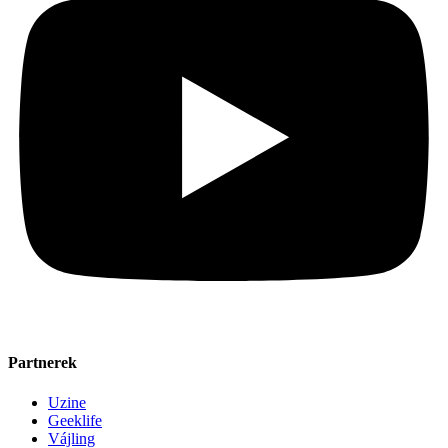
Partnerek
Uzine
Geeklife
Vájling