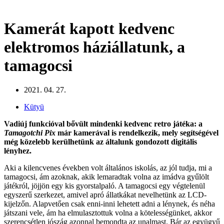
Kamerát kapott kedvenc
elektromos háziállatunk, a
tamagocsi
2021. 04. 27.
Kütyü
Vadiúj funkcióval bővült mindenki kedvenc retro játéka: a
Tamagotchi Pix
már kamerával is rendelkezik, mely
segítségével
még közelebb kerülhetünk az általunk gondozott digitális
lényhez.
Aki a kilencvenes években volt általános iskolás, az jól tudja, mi a
tamagocsi, ám azoknak, akik lemaradtak volna az imádva gyűlölt
játékról, jöjjön egy kis gyorstalpaló. A tamagocsi egy végtelenül
egyszerű szerkezet, amivel apró állatkákat nevelhetünk az LCD-
kijelzőn. Alapvetően csak enni-inni lehetett adni a lénynek, és néha
játszani vele, ám ha elmulasztottuk volna a kötelességünket, akkor
szerencsétlen jószág azonnal bemondta az unalmast. Bár az együgyű