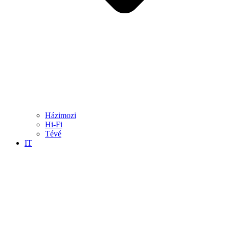
Házimozi
Hi-Fi
Tévé
IT