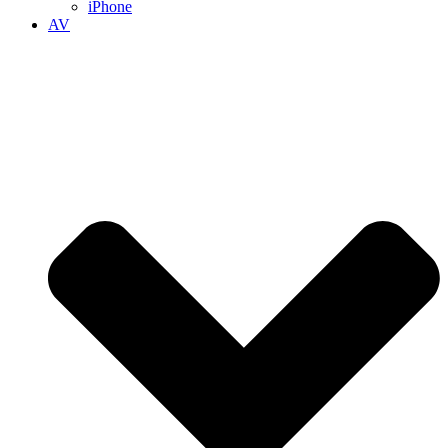
iPhone
AV