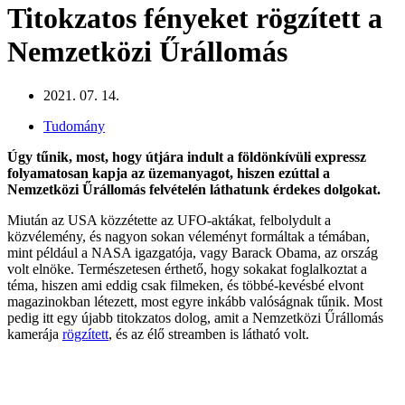
Titokzatos fényeket rögzített a
Nemzetközi Űrállomás
2021. 07. 14.
Tudomány
Úgy tűnik, most, hogy útjára indult a földönkívüli expressz
folyamatosan kapja az üzemanyagot, hiszen ezúttal a
Nemzetközi Űrállomás felvételén láthatunk érdekes dolgokat.
Miután az USA közzétette az UFO-aktákat, felbolydult a
közvélemény, és nagyon sokan véleményt formáltak a témában,
mint például a NASA igazgatója, vagy Barack Obama, az ország
volt elnöke. Természetesen érthető, hogy sokakat foglalkoztat a
téma, hiszen ami eddig csak filmeken, és többé-kevésbé elvont
magazinokban létezett, most egyre inkább valóságnak tűnik. Most
pedig itt egy újabb titokzatos dolog, amit a Nemzetközi Űrállomás
kamerája
rögzített
, és az élő streamben is látható volt.