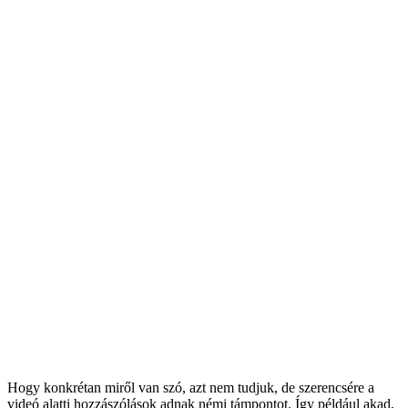
Hogy konkrétan miről van szó, azt nem tudjuk, de szerencsére a
videó alatti hozzászólások adnak némi támpontot. Így például akad,