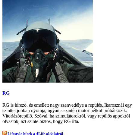
RG
RG is hírező, és emellett nagy szenvedélye a repülés. Ikarosznál egy
szinttel jobban nyomja, ugyanis szintén motor nélkül próbálkozik.
Vitorlázórepülő. Szóval, ha szimulátorokról, vagy repülős appokról
olvastok, azt szinte biztos, hogy RG írta.
Lifestyle hírek a 4Life oldalairól