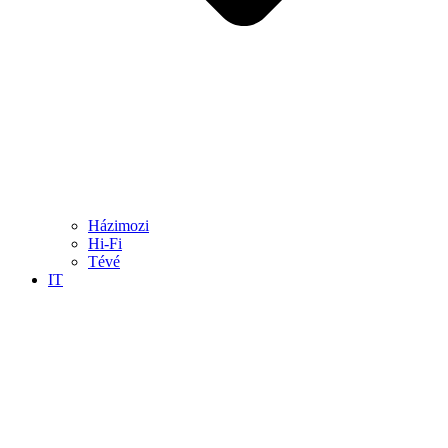
Házimozi
Hi-Fi
Tévé
IT