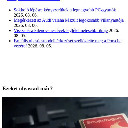
Sokkoló lépésre kényszerültek a legnagyobb PC-gyártók
2026. 08. 06.
Megérkezett az Audi valaha készült legokosabb villanyautója
2026. 08. 06.
Visszatér a kilencvenes évek legfélelmetesebb filmje
2026.
08. 05.
Brutális új csúcsmodell érkezését szellőztette meg a Porsche
vezére!
2026. 08. 05.
Ezeket olvastad már?