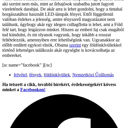
aki szerint nem más, mint az űrhajósok szabadba jutott fagyott
vizeletének darabjai. De akár arra is lehet gondolni, hogy a tintahal
horgászatához használt LED-lámpák fényei. Ettől függetlenül
valóban érdekes a jelenség, amire tényszerű magyarázatot nem
találtunk, úgyhogy akár egy idegen csillagflotta is lehet, ami a Föld
felé tart, hogy leigázzon minket. Hiszen az emberi faj csak magából
tud kiindulni, és mi olyanok vagyunk, hogy inkább a rosszat
feltételezzük, amennyiben erre lehetőségünk van. Ugyanakkor az
előbb említett egykori elnök, Obama
szerint
egy földönkívüliekkel
történő lehetséges találkozás akár egységbe is kovácsolhatja az
embereket.
[sc name=”facebook” ][/sc]
felvétel
,
fények
,
földönkívüliek
,
Nemzetközi Űrállomás
Ha tetszett a cikk, további hírekért, érdekességekért kövess
minket a
Facebookon!