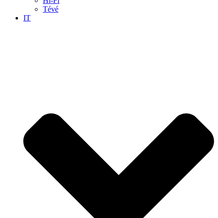
Hi-Fi
Tévé
IT