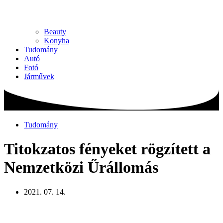
Beauty
Konyha
Tudomány
Autó
Fotó
Járművek
Tudomány
Titokzatos fényeket rögzített a
Nemzetközi Űrállomás
2021. 07. 14.