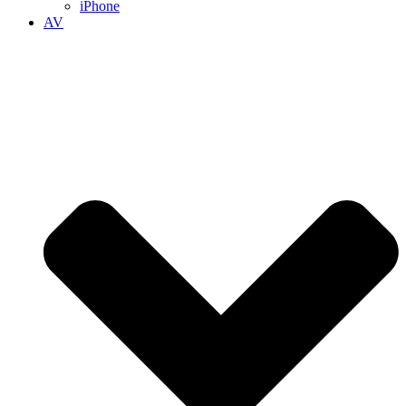
iPhone
AV