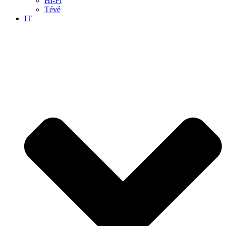
Hi-Fi
Tévé
IT