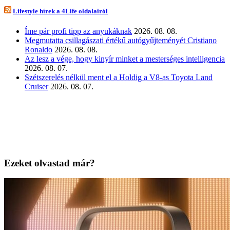
Lifestyle hírek a 4Life oldalairól
Íme pár profi tipp az anyukáknak
2026. 08. 08.
Megmutatta csillagászati értékű autógyűjteményét Cristiano
Ronaldo
2026. 08. 08.
Az lesz a vége, hogy kinyír minket a mesterséges intelligencia
2026. 08. 07.
Szétszerelés nélkül ment el a Holdig a V8-as Toyota Land
Cruiser
2026. 08. 07.
Ezeket olvastad már?