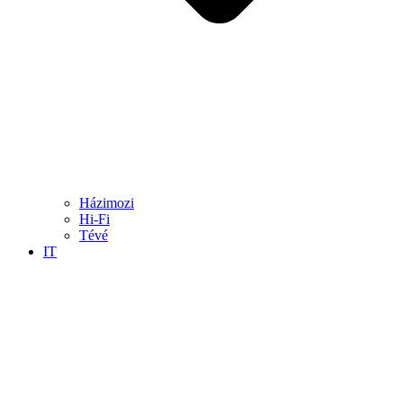
Házimozi
Hi-Fi
Tévé
IT