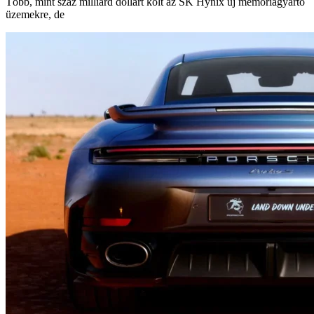
Több, mint száz milliárd dollárt költ az SK Hynix új memóriagyártó
üzemekre, de