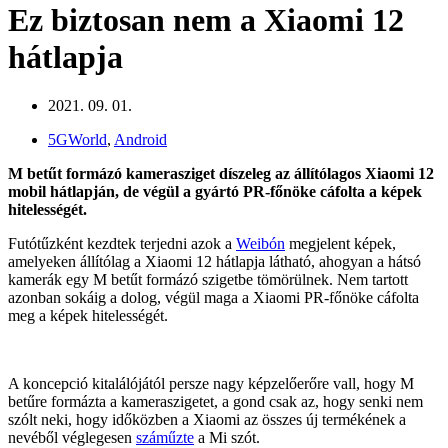
Ez biztosan nem a Xiaomi 12
hátlapja
2021. 09. 01.
5GWorld
,
Android
M betűt formázó kamerasziget díszeleg az állítólagos Xiaomi 12
mobil hátlapján, de végül a gyártó PR-főnöke cáfolta a képek
hitelességét.
Futótűzként kezdtek terjedni azok a
Weibón
megjelent képek,
amelyeken állítólag a Xiaomi 12 hátlapja látható, ahogyan a hátsó
kamerák egy M betűt formázó szigetbe tömörülnek. Nem tartott
azonban sokáig a dolog, végül maga a Xiaomi PR-főnöke cáfolta
meg a képek hitelességét.
A koncepció kitalálójától persze nagy képzelőerőre vall, hogy M
betűre formázta a kameraszigetet, a gond csak az, hogy senki nem
szólt neki, hogy időközben a Xiaomi az összes új termékének a
nevéből véglegesen
száműzte
a Mi szót.