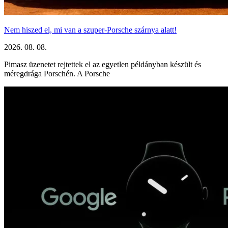
Nem hiszed el, mi van a szuper-Porsche szárnya alatt!
2026. 08. 08.
Pimasz üzenetet rejtettek el az egyetlen példányban készült és
méregdrága Porschén. A Porsche