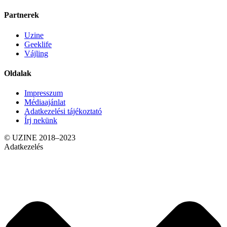
Partnerek
Uzine
Geeklife
Vájling
Oldalak
Impresszum
Médiaajánlat
Adatkezelési tájékoztató
Írj nekünk
© UZINE 2018–2023
Adatkezelés