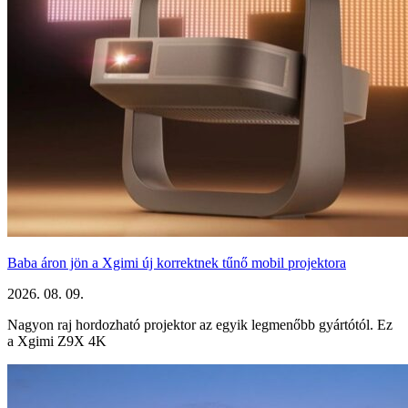
Baba áron jön a Xgimi új korrektnek tűnő mobil projektora
2026. 08. 09.
Nagyon raj hordozható projektor az egyik legmenőbb gyártótól. Ez
a Xgimi Z9X 4K