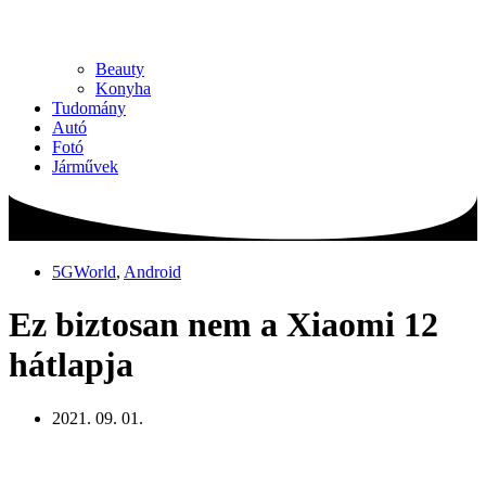
Beauty
Konyha
Tudomány
Autó
Fotó
Járművek
5GWorld
,
Android
Ez biztosan nem a Xiaomi 12
hátlapja
2021. 09. 01.