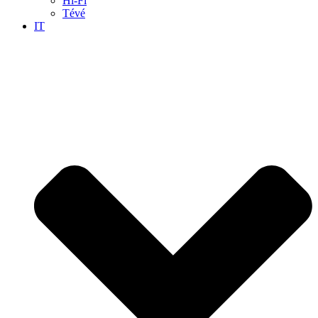
Hi-Fi
Tévé
IT