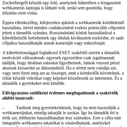
Zuckerbergről készült egy fotó, amelynek hátterében a leragasztott
webkamerás laptopja is látható volt, senki sem gondolta, hogy
túlzásba esett volna.
Éppen ellenkezőleg, kifejezetten ajánlott a webkamerák körültekintő
használata, mivel minden csatlakoztatott eszköz potenciális célpontot
jelent a támadók számára. Rosszindulatú kódok használatával a
kiberbűnözők betörhetnek egy általuk kiválasztott eszközbe, és saját
céljaikra használhatják annak kameráját vagy mikrofonját.
A kiberbiztonsággal foglalkozó ESET szakértői szerint a támadók
motivációi változatosak: egyesek egyszerűen csak izgalmasnak
találják, hogy titokban másokat figyelhetnek, mások viszont pénzt
akarnak kizsarolni az áldozataiktól. Ha a sértett nem csinálja azt,
vagy nem fizeti meg azt az összeget, amit a kémkedők követelnek, a
róluk készült videókat vagy képeket közzéteszik az interneten. És a
támadók a gyerekeket sem kímélik.
Elővigyázatos szülőként érdemes megfogadnunk a szakértők
alábbi tanácsait:
– Tanítsuk meg gyermekeinknek, hogy ha nem használják a
webkamerájukat, mindig takarják le azokat. Így ha támadók fel is
törik azt, többnyire használhatatlan lesz számukra. Erre a célra már
öntapadós webkamera takarókat is vásárolhatunk, amelyeket