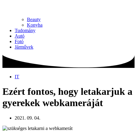
Beauty
Konyha
Tudomány
Autó
Fotó
Járművek
IT
Ezért fontos, hogy letakarjuk a
gyerekek webkameráját
2021. 09. 04.