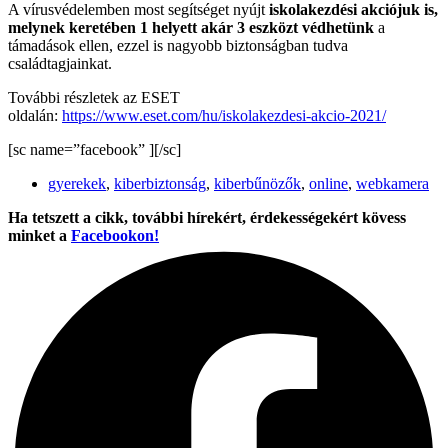
A vírusvédelemben most segítséget nyújt
iskolakezdési akciójuk is,
melynek keretében
1 helyett akár 3 eszközt védhetünk
a
támadások ellen, ezzel is nagyobb biztonságban tudva
családtagjainkat.
További részletek az ESET
oldalán:
https://www.eset.com/hu/iskolakezdesi-akcio-2021/
[sc name=”facebook” ][/sc]
gyerekek
,
kiberbiztonság
,
kiberbűnözők
,
online
,
webkamera
Ha tetszett a cikk, további hírekért, érdekességekért kövess
minket a
Facebookon!