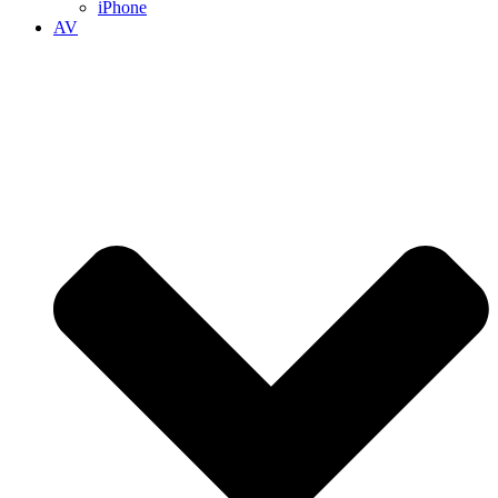
iPhone
AV