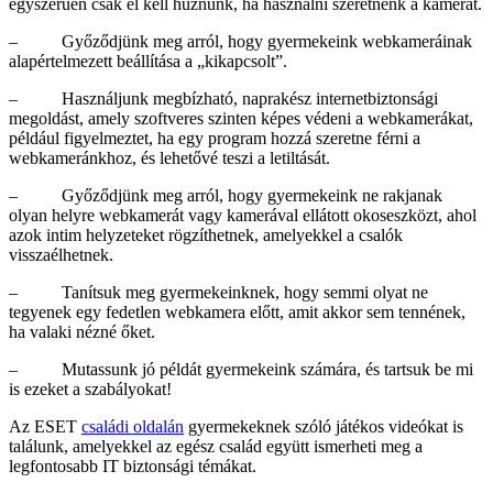
egyszerűen csak el kell húznunk, ha használni szeretnénk a kamerát.
– Győződjünk meg arról, hogy gyermekeink webkameráinak
alapértelmezett beállítása a „kikapcsolt”.
– Használjunk megbízható, naprakész internetbiztonsági
megoldást, amely szoftveres szinten képes védeni a webkamerákat,
például figyelmeztet, ha egy program hozzá szeretne férni a
webkameránkhoz, és lehetővé teszi a letiltását.
– Győződjünk meg arról, hogy gyermekeink ne rakjanak
olyan helyre webkamerát vagy kamerával ellátott okoseszközt, ahol
azok intim helyzeteket rögzíthetnek, amelyekkel a csalók
visszaélhetnek.
– Tanítsuk meg gyermekeinknek, hogy semmi olyat ne
tegyenek egy fedetlen webkamera előtt, amit akkor sem tennének,
ha valaki nézné őket.
– Mutassunk jó példát gyermekeink számára, és tartsuk be mi
is ezeket a szabályokat!
Az ESET
családi oldalán
gyermekeknek szóló játékos videókat is
találunk, amelyekkel az egész család együtt ismerheti meg a
legfontosabb IT biztonsági témákat.