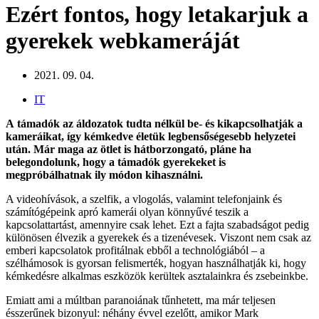
Ezért fontos, hogy letakarjuk a
gyerekek webkameráját
2021. 09. 04.
IT
A
támadók az áldozatok tudta nélkül be- és kikapcsolhatják a
kameráikat, így kémkedve életük legbensőségesebb helyzetei
után. Már maga az ötlet is hátborzongató, pláne ha
belegondolunk, hogy a támadók gyerekeket is
megpróbálhatnak ily módon kihasználni.
A videohívások, a szelfik, a vlogolás, valamint telefonjaink és
számítógépeink apró kamerái olyan könnyűvé teszik a
kapcsolattartást, amennyire csak lehet. Ezt a fajta szabadságot pedig
különösen élvezik a gyerekek és a tizenévesek. Viszont nem csak az
emberi kapcsolatok profitálnak ebből a technológiából – a
szélhámosok is gyorsan felismerték, hogyan használhatják ki, hogy
kémkedésre alkalmas eszközök kerültek asztalainkra és zsebeinkbe.
Emiatt ami a múltban paranoiának tűnhetett, ma már teljesen
ésszerűnek bizonyul: néhány évvel ezelőtt, amikor Mark