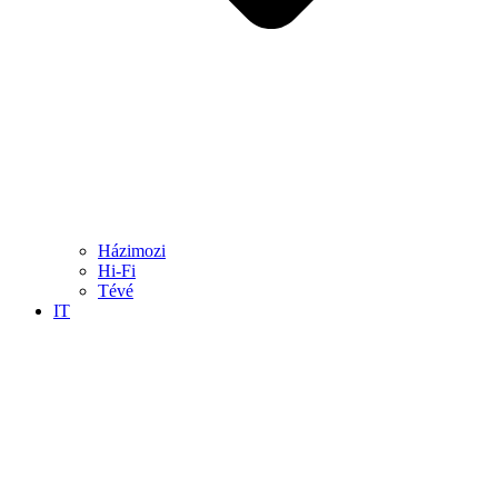
Házimozi
Hi-Fi
Tévé
IT