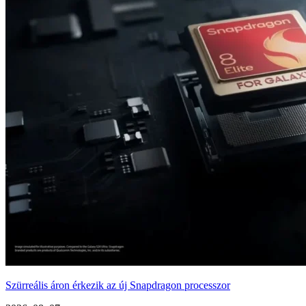
Szürreális áron érkezik az új Snapdragon processzor