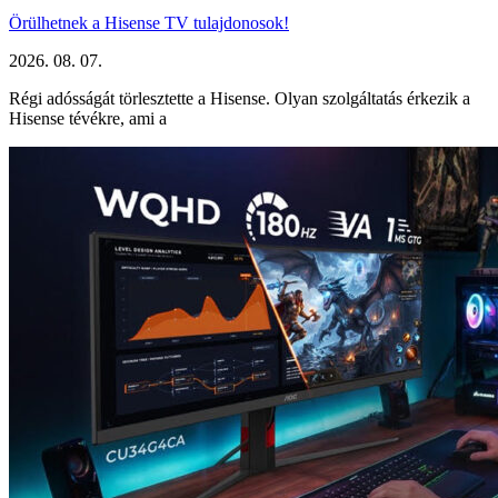
Örülhetnek a Hisense TV tulajdonosok!
2026. 08. 07.
Régi adósságát törlesztette a Hisense. Olyan szolgáltatás érkezik a
Hisense tévékre, ami a