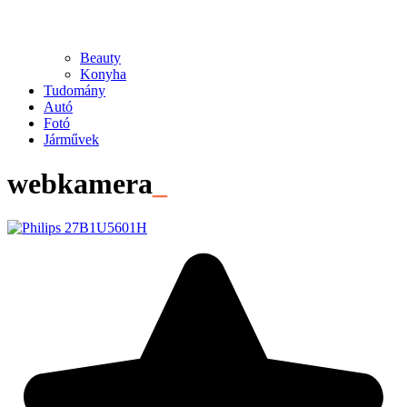
Beauty
Konyha
Tudomány
Autó
Fotó
Járművek
webkamera
_