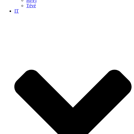
Hi-Fi
Tévé
IT