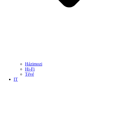
Házimozi
Hi-Fi
Tévé
IT