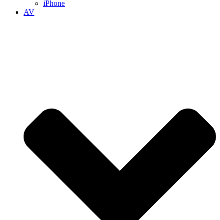
iPhone
AV