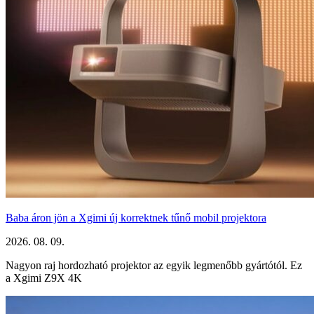
Baba áron jön a Xgimi új korrektnek tűnő mobil projektora
2026. 08. 09.
Nagyon raj hordozható projektor az egyik legmenőbb gyártótól. Ez
a Xgimi Z9X 4K