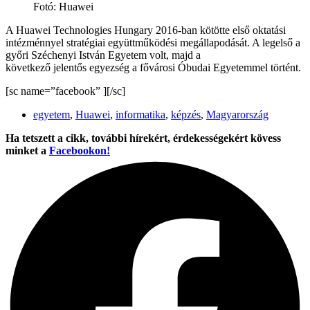
Fotó: Huawei
A Huawei Technologies Hungary 2016-ban kötötte első oktatási
intézménnyel stratégiai együttműködési megállapodását. A legelső a
győri Széchenyi István Egyetem volt, majd a
következő jelentős egyezség a fővárosi Óbudai Egyetemmel történt.
[sc name=”facebook” ][/sc]
egyetem
,
Huawei
,
informatika
,
képzés
,
Magyarország
Ha tetszett a cikk, további hírekért, érdekességekért kövess
minket a
Facebookon!