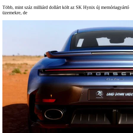
Több, mint száz milliárd dollárt költ az SK Hynix új memóriagyártó
üzemekre, de