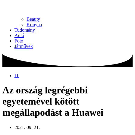
Beauty
Konyha
Tudomány
Autó
Fotó
Járművek
IT
Az ország legrégebbi
egyetemével kötött
megállapodást a Huawei
2021. 09. 21.