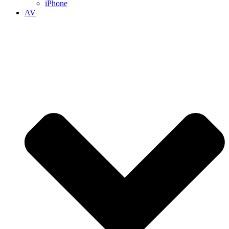
iPhone
AV