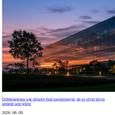
Döbbenetesen sok pénzért épül memóriagyár, de ez rövid távon
semmit sem jelent
2026. 08. 09.