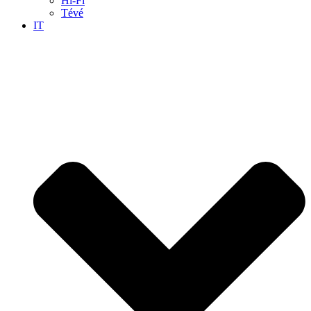
Hi-Fi
Tévé
IT