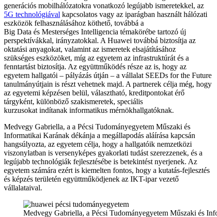
generációs mobilhálózatokra vonatkozó legújabb ismeretekkel, az
5G technológiával
kapcsolatos vagy az iparágban használt hálózati
eszközök felhasználásához köthető, továbbá a
Big Data és Mesterséges Intelligencia témakörébe tartozó új
perspektívákkal, irányzatokkal. A Huawei továbbá biztosítja az
oktatási anyagokat, valamint az ismeretek elsajátításához
szükséges eszközöket, míg az egyetem az infrastruktúrát és a
fenntartást biztosítja. Az együttműködés része az is, hogy az
egyetem hallgatói – pályázás útján – a vállalat SEEDs for the Future
tanulmányútjain is részt vehetnek majd. A partnerek célja még, hogy
az egyetemi képzésen belül, választható, kreditpontokat érő
tárgyként, különböző szakismeretek, speciális
kurzusokat indítanak informatikus mérnökhallgatóknak.
Medvegy Gabriella, a a Pécsi Tudományegyetem Műszaki és
Informatikai Karának dékánja a megállapodás aláírása kapcsán
hangsúlyozta, az egyetem célja, hogy a hallgatóik nemzetközi
viszonylatban is versenyképes gyakorlati tudást szerezzenek, és a
legújabb technológiák fejlesztésébe is betekintést nyerjenek. Az
egyetem számára ezért is kiemelten fontos, hogy a kutatás-fejlesztés
és képzés területén együttműködjenek az IKT-ipar vezető
vállalataival.
Medvegy Gabriella, a Pécsi Tudományegyetem Műszaki és Info