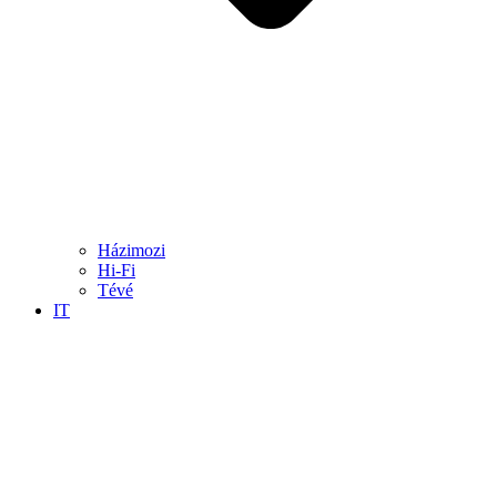
Házimozi
Hi-Fi
Tévé
IT