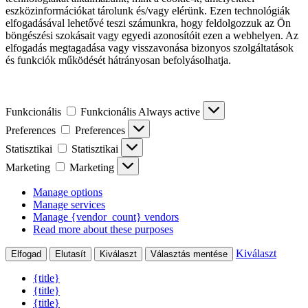
eszközinformációkat tárolunk és/vagy elérünk. Ezen technológiák
elfogadásával lehetővé teszi számunkra, hogy feldolgozzuk az Ön
böngészési szokásait vagy egyedi azonosítóit ezen a webhelyen. Az
elfogadás megtagadása vagy visszavonása bizonyos szolgáltatások
és funkciók működését hátrányosan befolyásolhatja.
Funkcionális
Funkcionális
Always active
Preferences
Preferences
Statisztikai
Statisztikai
Marketing
Marketing
Manage options
Manage services
Manage {vendor_count} vendors
Read more about these purposes
Kiválaszt
Elfogad
Elutasít
Kiválaszt
Választás mentése
{title}
{title}
{title}