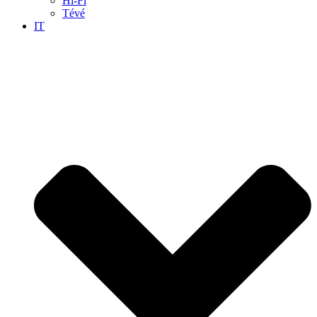
Hi-Fi
Tévé
IT