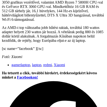
3050 grafikus vezérlővel, valamint AMD Ryzen 7 5800H CPU-val
és GeForce RTX 3060 GPU-val. Mindkettőhöz 16 GB RAM és
512 GB tárhely jár, 16,1 hüvelykes, 144 Hz-es kijelzővel,
háttérvilágított billentyűzettel, DTS X Ultra 3D hangzással, továbbá
Wi-Fi 6-támogatással.
Az AMD-t top változatba jobb hűtést raktak, továbbá 180 wattos
adapter helyett 230 wattos jár hozzá. A vételárak pedig 880 és 1085
dollár körül alakulnak. A forgalmazás Kínában napokon belül
kezdődik, de rejtély, hogy Európába eljut-e az új laptop.
[sc name=”facebook” ][/sc]
Fotó: Xiaomi
gamerlaptop
,
laptop
,
redmi
,
Xiaomi
Ha tetszett a cikk, további hírekért, érdekességekért kövess
minket a
Facebookon!