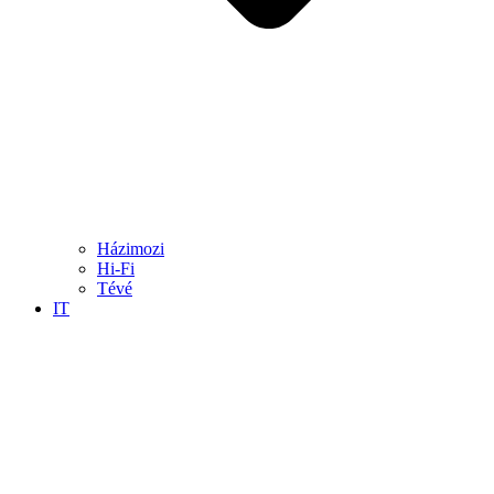
Házimozi
Hi-Fi
Tévé
IT