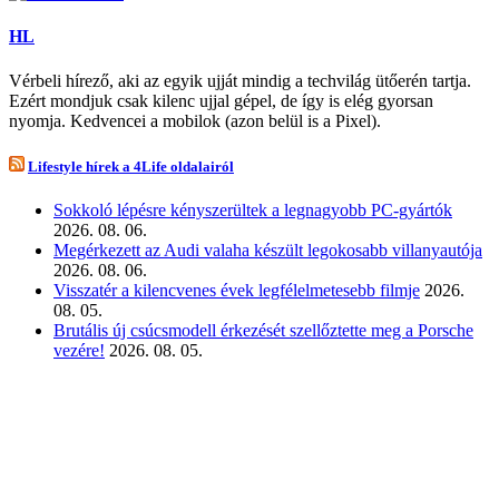
HL
Vérbeli hírező, aki az egyik ujját mindig a techvilág ütőerén tartja.
Ezért mondjuk csak kilenc ujjal gépel, de így is elég gyorsan
nyomja. Kedvencei a mobilok (azon belül is a Pixel).
Lifestyle hírek a 4Life oldalairól
Sokkoló lépésre kényszerültek a legnagyobb PC-gyártók
2026. 08. 06.
Megérkezett az Audi valaha készült legokosabb villanyautója
2026. 08. 06.
Visszatér a kilencvenes évek legfélelmetesebb filmje
2026.
08. 05.
Brutális új csúcsmodell érkezését szellőztette meg a Porsche
vezére!
2026. 08. 05.