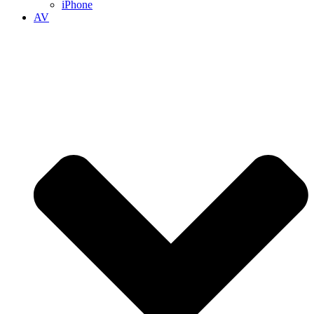
iPhone
AV