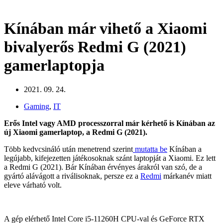
Kínában már vihető a Xiaomi
bivalyerős Redmi G (2021)
gamerlaptopja
2021. 09. 24.
Gaming
,
IT
Erős Intel vagy AMD processzorral már kérhető is Kínában az
új Xiaomi gamerlaptop, a Redmi G (2021).
Több kedvcsináló után menetrend szerint
mutatta be
Kínában a
legújabb, kifejezetten játékosoknak szánt laptopját a Xiaomi. Ez lett
a Redmi G (2021). Bár Kínában érvényes árakról van szó, de a
gyártó alávágott a riválisoknak, persze ez a
Redmi
márkanév miatt
eleve várható volt.
A gép elérhető Intel Core i5-11260H CPU-val és GeForce RTX