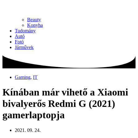
Beauty
Konyha
Tudomány
Autó
Fotó
Járművek
Gaming
,
IT
Kínában már vihető a Xiaomi
bivalyerős Redmi G (2021)
gamerlaptopja
2021. 09. 24.