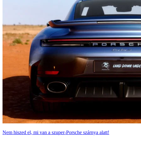
Nem hiszed el, mi van a szuper-Porsche szárnya alatt!