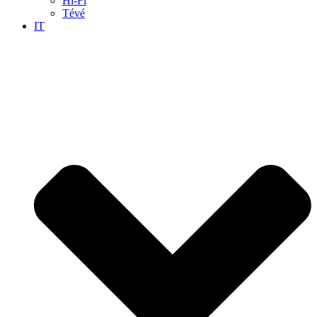
Hi-Fi
Tévé
IT