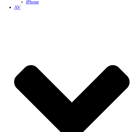
iPhone
AV