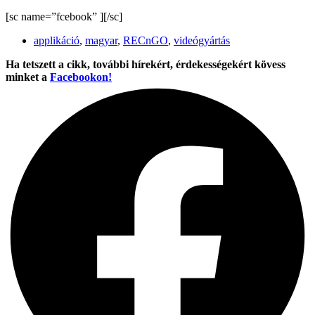
[sc name=”fcebook” ][/sc]
applikáció
,
magyar
,
RECnGO
,
videógyártás
Ha tetszett a cikk, további hírekért, érdekességekért kövess
minket a
Facebookon!