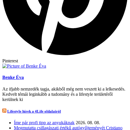
Pinterest
Benke Éva
Az ifjabb nemzedék tagja, akikből még nem veszett ki a lelkesedés.
Kedvelt témái leginkább a tudomány és a lifestyle területéről
kerülnek ki
Lifestyle hírek a 4Life oldalairól
Íme pár profi tipp az anyukáknak
2026. 08. 08.
Megmutatta csillagászati értékű autógyűjteményét Cristiano