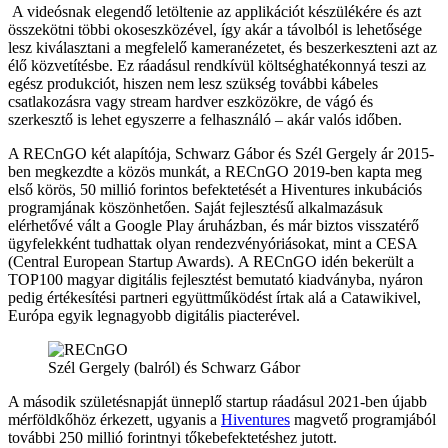
A videósnak elegendő letöltenie az applikációt készülékére és azt
összekötni többi okoseszközével, így akár a távolból is lehetősége
lesz kiválasztani a megfelelő kameranézetet, és beszerkeszteni azt az
élő közvetítésbe
. Ez ráadásul rendkívül költséghatékonnyá teszi az
egész produkciót, hiszen nem lesz szükség további kábeles
csatlakozásra vagy stream hardver eszközökre, de
vágó és
szerkesztő is lehet egyszerre a felhasználó – akár valós időben
.
A RECnGO két alapítója, Schwarz Gábor és Szél Gergely ár 2015-
ben megkezdte a közös munkát, a RECnGO 2019-ben kapta meg
első körös, 50 millió forintos befektetését a Hiventures inkubációs
programjának köszönhetően. Saját fejlesztésű alkalmazásuk
elérhetővé vált a Google Play áruházban, és már biztos visszatérő
ügyfelekként tudhattak olyan rendezvényóriásokat, mint a CESA
(Central European Startup Awards). A RECnGO idén bekerült a
TOP100 magyar digitális fejlesztést bemutató kiadványba, nyáron
pedig értékesítési partneri együttműködést írtak alá a Catawikivel,
Európa egyik legnagyobb digitális piacterével.
Szél Gergely (balról) és Schwarz Gábor
A második születésnapját ünneplő startup ráadásul 2021-ben újabb
mérföldkőhöz érkezett, ugyanis a
Hiventures
magvető programjából
további 250 millió forintnyi tőkebefektetéshez jutott.