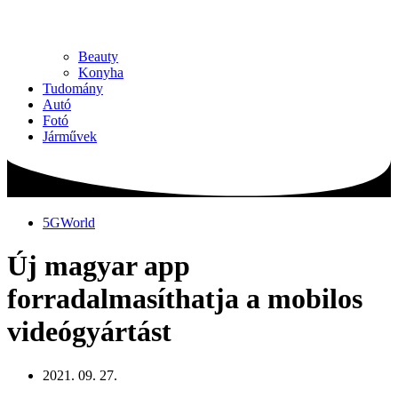
Beauty
Konyha
Tudomány
Autó
Fotó
Járművek
5GWorld
Új magyar app
forradalmasíthatja a mobilos
videógyártást
2021. 09. 27.