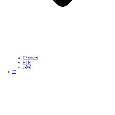
Házimozi
Hi-Fi
Tévé
IT