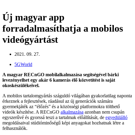
Új magyar app
forradalmasíthatja a mobilos
videógyártást
2021. 09. 27.
5GWorld
A magyar RECnGO mobilalkalmazása segítségével bárki
levezényelhet egy akár 6 kamerás élő közvetítést is saját
okoskészülékeivel.
A mobilos tartalomgyártás száguldó világában gyakorlatilag naponta
érkeznek a fejlesztések, ráadásul az új generációk számára
gyermekjáték az “élőzés” és a közösségi platformokra tölthető
videók készítése. A RECnGO
alkalmazása
azonban nem csupán
egyszerűvé és gyorssá teszi a tartalmak előállítását, de
egyedülálló
megoldásaival stúdióminőségű képi anyagokat hozhatnak létre a
felhasználók.