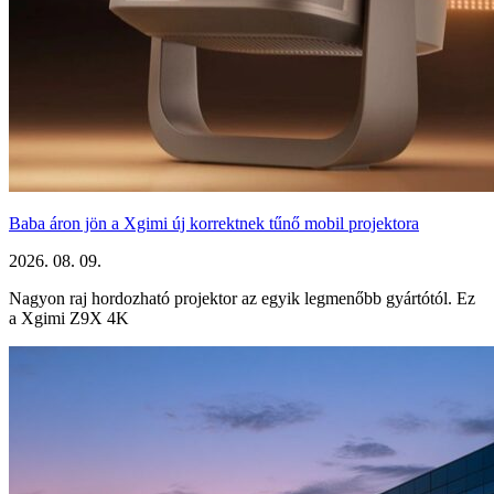
Baba áron jön a Xgimi új korrektnek tűnő mobil projektora
2026. 08. 09.
Nagyon raj hordozható projektor az egyik legmenőbb gyártótól. Ez
a Xgimi Z9X 4K