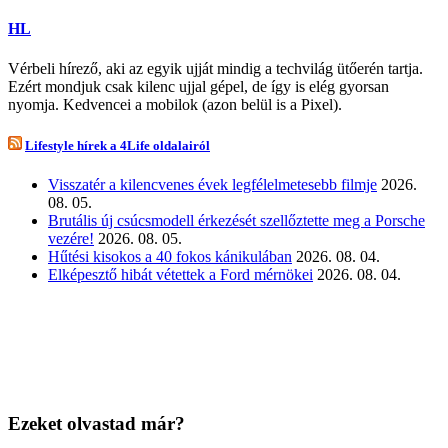
HL
Vérbeli hírező, aki az egyik ujját mindig a techvilág ütőerén tartja.
Ezért mondjuk csak kilenc ujjal gépel, de így is elég gyorsan
nyomja. Kedvencei a mobilok (azon belül is a Pixel).
Lifestyle hírek a 4Life oldalairól
Visszatér a kilencvenes évek legfélelmetesebb filmje
2026.
08. 05.
Brutális új csúcsmodell érkezését szellőztette meg a Porsche
vezére!
2026. 08. 05.
Hűtési kisokos a 40 fokos kánikulában
2026. 08. 04.
Elképesztő hibát vétettek a Ford mérnökei
2026. 08. 04.
Ezeket olvastad már?