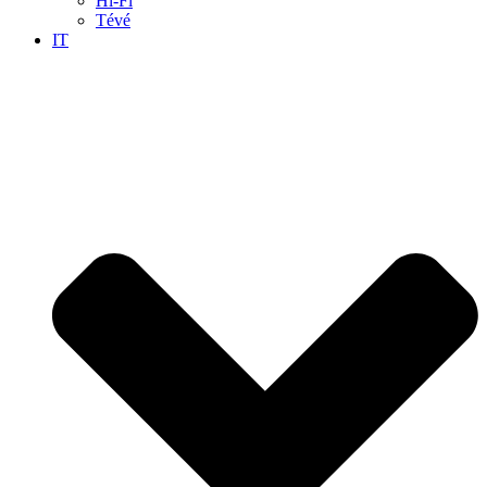
Hi-Fi
Tévé
IT