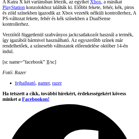
A Kaira X két variánsban létezik, az egyiket
Xbox
, a másikat
PlayStation
konzolokhoz találták ki. Előbbi fekete, fehér, kék, piros
és zöld színekben igazodik az Xbox vezeték nélküli kontrollerhez, A
PS-változat fekete, fehér és kék színekben a DualSense
kontrollerhez.
Verziótól függetlenül szabványos jackcsatlakozót használ a termék,
így igazából bármivel használható. Az egyszerűbb színek már
rendelhetőek, a színesebb változatok előrendelése október 14-én
indul.
[sc name=”facebook” ][/sc]
Fotó: Razer
fejhallgató
,
gamer
,
razer
Ha tetszett a cikk, további hírekért, érdekességekért kövess
minket a
Facebookon!