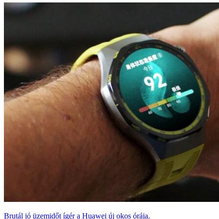
Brutál jó üzemidőt ígér a Huawei új okos órája.