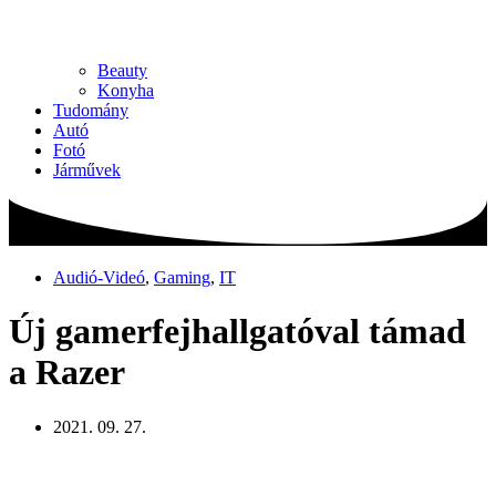
Beauty
Konyha
Tudomány
Autó
Fotó
Járművek
Audió-Videó
,
Gaming
,
IT
Új gamerfejhallgatóval támad
a Razer
2021. 09. 27.