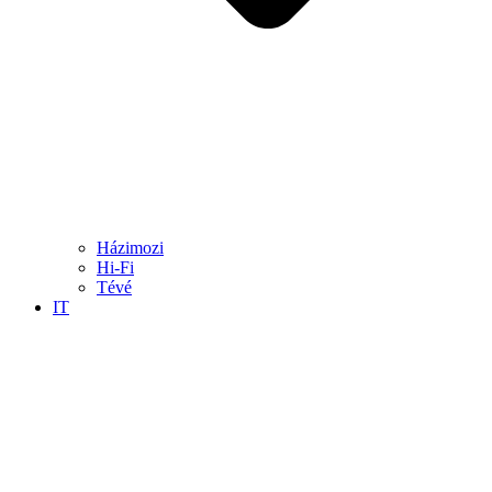
Házimozi
Hi-Fi
Tévé
IT