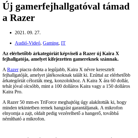
Új gamerfejhallgatóval támad
a Razer
2021. 09. 27.
Audió-Videó
,
Gaming
,
IT
Az elérhetőbb árkategóriát képviseli a Razer új Kaira X
fejhallgatója, amelyet kifejezetten gamereknek szánnak.
A
Razer
piacra dobta a legújabb, Kaira X névre keresztelt
fejhallgatóját, amelyet játékosoknak talált ki. Ezúttal az elérhetőbb
árkategóriát célozták meg, konzolokhoz. A Kaira X ára 60 dollár,
tehát jóval olcsóbb, mint a 100 dolláros Kaira vagy a 150 dolláros
Kaira Pro.
A Razer 50 mm-es TriForce meghajtóig úgy alakították ki, hogy
minden tekintetben remek hangzást garantáljanak. A mikrofon
elnyomja a zajt, oldalt pedig vezérelhető a hangerő, továbbá
némítható a mikrofon.