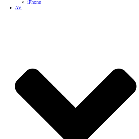
iPhone
AV