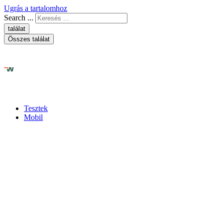
Ugrás a tartalomhoz
Search ...
találat
Összes találat
Tesztek
Mobil