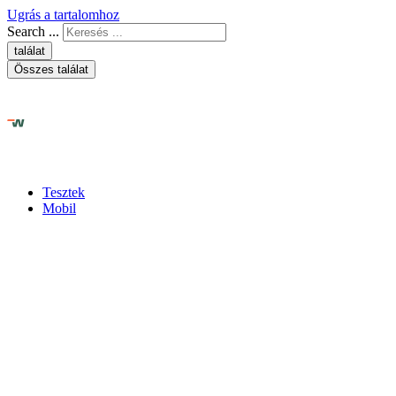
Ugrás a tartalomhoz
Search ...
találat
Összes találat
Tesztek
Mobil