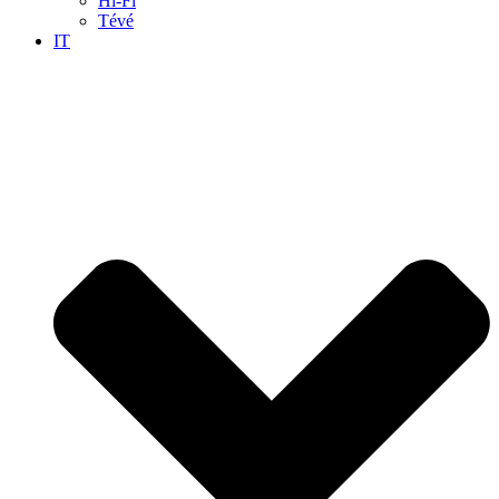
Hi-Fi
Tévé
IT