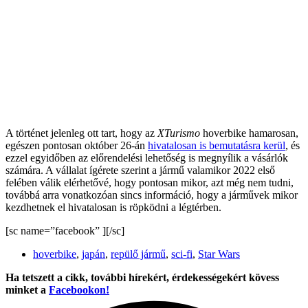
A történet jelenleg ott tart, hogy az
XTurismo
hoverbike hamarosan,
egészen pontosan október 26-án
hivatalosan is bemutatásra kerül
, és
ezzel egyidőben az előrendelési lehetőség is megnyílik a vásárlók
számára. A vállalat ígérete szerint a jármű valamikor 2022 első
felében válik elérhetővé, hogy pontosan mikor, azt még nem tudni,
továbbá arra vonatkozóan sincs információ, hogy a járművek mikor
kezdhetnek el hivatalosan is röpködni a légtérben.
[sc name=”facebook” ][/sc]
hoverbike
,
japán
,
repülő jármű
,
sci-fi
,
Star Wars
Ha tetszett a cikk, további hírekért, érdekességekért kövess
minket a
Facebookon!