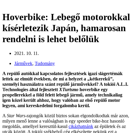
Hoverbike: Lebegő motorokkal
kísérletezik Japán, hamarosan
rendelni is lehet belőlük
2021. 10. 11.
Járművek
,
Tudomány
A repülő autókkal kapcsolatos fejlesztések igazi slágertémák
lettek az elmúlt években, de mi a helyzet a „kétkerekű”,
személyi használatra szánt repülő járművekkel? A tokiói A.L.I.
Technologies által fejlesztett
XTurismo
hoverbike egy
propellerekkel a föld felett lebegő jármű, amely technikailag
igen közel került ahhoz, hogy valóban az első repülő motor
legyen, ami kereskedelmi forgalomba kerül.
A
Star Wars-
rajongók közül biztos sokan elgondolkodtak már azon,
milyen menő lenne a valóságban is egy speeder bike-hoz hasonló
megoldás, amellyel keresztül-kasul
cikázhatnánk
az épületek és az
utcák között. A tokiói székhelyű cég elkészítette nekünk ezt a