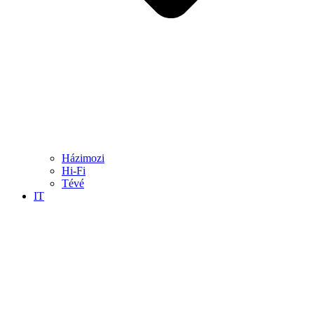
Házimozi
Hi-Fi
Tévé
IT