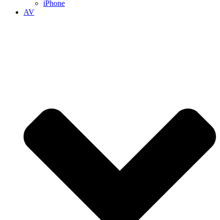
iPhone
AV