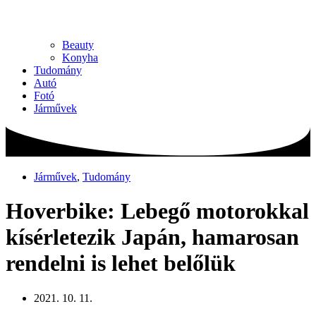
Beauty
Konyha
Tudomány
Autó
Fotó
Járművek
Járművek
,
Tudomány
Hoverbike: Lebegő motorokkal
kísérletezik Japán, hamarosan
rendelni is lehet belőlük
2021. 10. 11.