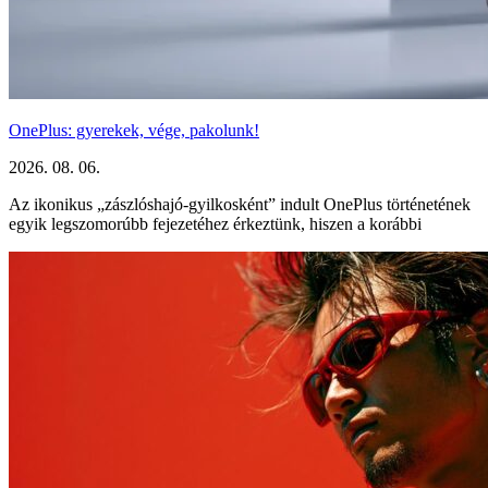
OnePlus: gyerekek, vége, pakolunk!
2026. 08. 06.
Az ikonikus „zászlóshajó-gyilkosként” indult OnePlus történetének
egyik legszomorúbb fejezetéhez érkeztünk, hiszen a korábbi