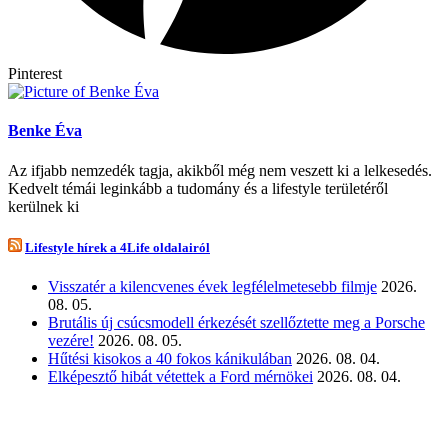
Pinterest
Benke Éva
Az ifjabb nemzedék tagja, akikből még nem veszett ki a lelkesedés.
Kedvelt témái leginkább a tudomány és a lifestyle területéről
kerülnek ki
Lifestyle hírek a 4Life oldalairól
Visszatér a kilencvenes évek legfélelmetesebb filmje
2026.
08. 05.
Brutális új csúcsmodell érkezését szellőztette meg a Porsche
vezére!
2026. 08. 05.
Hűtési kisokos a 40 fokos kánikulában
2026. 08. 04.
Elképesztő hibát vétettek a Ford mérnökei
2026. 08. 04.