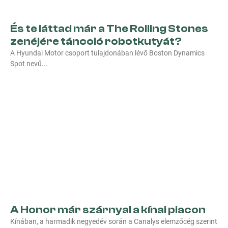
És te láttad már a The Rolling Stones
zenéjére táncoló robotkutyát?
A Hyundai Motor csoport tulajdonában lévő Boston Dynamics
Spot nevű
A Honor már szárnyal a kínai piacon
Kínában, a harmadik negyedév során a Canalys elemzőcég szerint