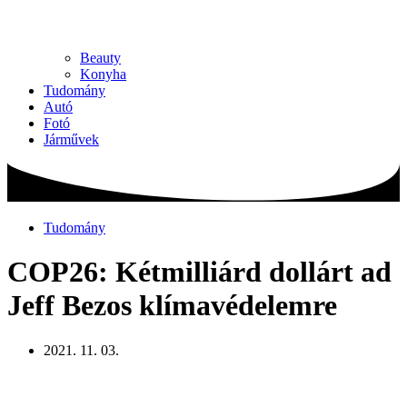
Beauty
Konyha
Tudomány
Autó
Fotó
Járművek
Tudomány
COP26: Kétmilliárd dollárt ad
Jeff Bezos klímavédelemre
2021. 11. 03.