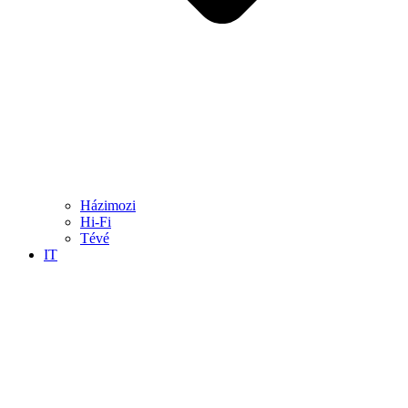
Házimozi
Hi-Fi
Tévé
IT