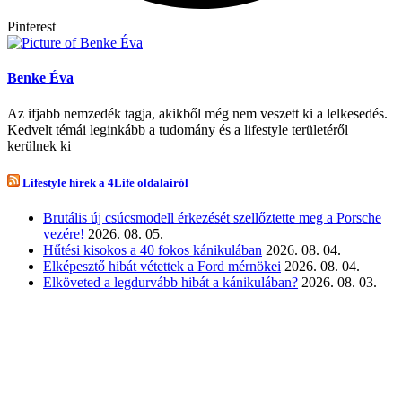
Pinterest
Benke Éva
Az ifjabb nemzedék tagja, akikből még nem veszett ki a lelkesedés.
Kedvelt témái leginkább a tudomány és a lifestyle területéről
kerülnek ki
Lifestyle hírek a 4Life oldalairól
Brutális új csúcsmodell érkezését szellőztette meg a Porsche
vezére!
2026. 08. 05.
Hűtési kisokos a 40 fokos kánikulában
2026. 08. 04.
Elképesztő hibát vétettek a Ford mérnökei
2026. 08. 04.
Elköveted a legdurvább hibát a kánikulában?
2026. 08. 03.