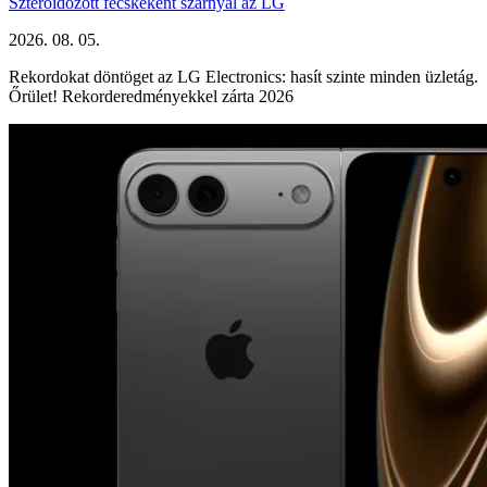
Szteroidozott fecskeként szárnyal az LG
2026. 08. 05.
Rekordokat döntöget az LG Electronics: hasít szinte minden üzletág.
Őrület! Rekorderedményekkel zárta 2026