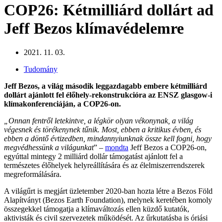
COP26: Kétmilliárd dollárt ad
Jeff Bezos klímavédelemre
2021. 11. 03.
Tudomány
Jeff Bezos, a világ második leggazdagabb embere kétmilliárd
dollárt ajánlott fel élőhely-rekonstrukcióra az ENSZ glasgow-i
klímakonferenciáján, a COP26-on.
„Onnan fentről letekintve, a légkör olyan vékonynak, a világ
végesnek és törékenynek tűnik. Most, ebben a kritikus évben, és
ebben a döntő évtizedben, mindannyiunknak össze kell fogni, hogy
megvédhessünk a világunkat
” –
mondta
Jeff Bezos a COP26-on,
egyúttal mintegy 2 milliárd dollár támogatást ajánlott fel a
természetes élőhelyek helyreállítására és az élelmiszerrendszerek
megreformálására.
A világűrt is megjárt üzletember 2020-ban hozta létre a Bezos Föld
Alapítványt (Bezos Earth Foundation), melynek keretében komoly
összegekkel támogatja a klímaváltozás ellen küzdő kutatók,
aktivisták és civil szervezetek működését. Az űrkutatásba is óriási