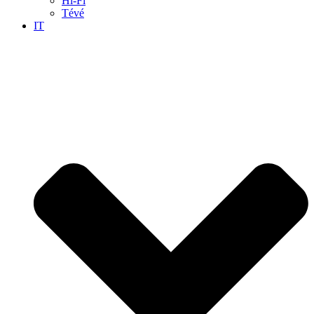
Hi-Fi
Tévé
IT