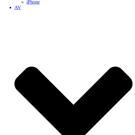
iPhone
AV