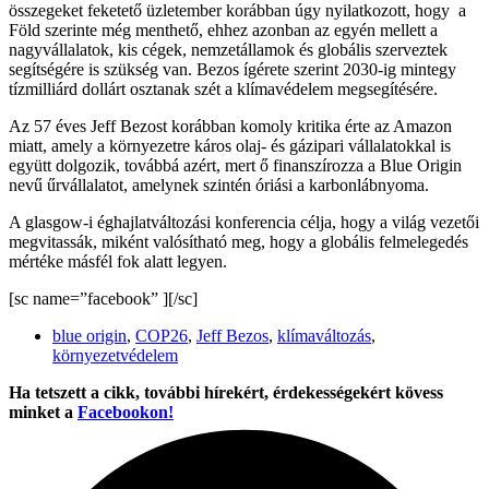
összegeket feketető üzletember korábban úgy nyilatkozott, hogy a
Föld szerinte még menthető, ehhez azonban az egyén mellett a
nagyvállalatok, kis cégek, nemzetállamok és globális szerveztek
segítségére is szükség van. Bezos ígérete szerint 2030-ig mintegy
tízmilliárd dollárt osztanak szét a klímavédelem megsegítésére.
Az 57 éves Jeff Bezost korábban komoly kritika érte az Amazon
miatt, amely a környezetre káros olaj- és gázipari vállalatokkal is
együtt dolgozik, továbbá azért, mert ő finanszírozza a Blue Origin
nevű űrvállalatot, amelynek szintén óriási a karbonlábnyoma.
A glasgow-i éghajlatváltozási konferencia célja, hogy a világ vezetői
megvitassák, miként valósítható meg, hogy a globális felmelegedés
mértéke másfél fok alatt legyen.
[sc name=”facebook” ][/sc]
blue origin
,
COP26
,
Jeff Bezos
,
klímaváltozás
,
környezetvédelem
Ha tetszett a cikk, további hírekért, érdekességekért kövess
minket a
Facebookon!