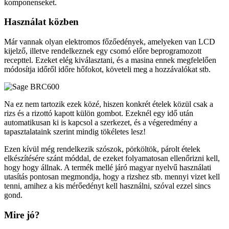
komponenseket.
Használat közben
Már vannak olyan elektromos főzőedények, amelyeken van LCD
kijelző, illetve rendelkeznek egy csomó előre beprogramozott
recepttel. Ezeket elég kiválasztani, és a masina ennek megfelelően
módosítja időről időre hőfokot, követeli meg a hozzávalókat stb.
Na ez nem tartozik ezek közé, hiszen konkrét ételek közül csak a
rizs és a rizottó kapott külön gombot. Ezeknél egy idő után
automatikusan ki is kapcsol a szerkezet, és a végeredmény a
tapasztalataink szerint mindig tökéletes lesz!
Ezen kívül még rendelkezik szószok, pörköltök, párolt ételek
elkészítésére szánt móddal, de ezeket folyamatosan ellenőrizni kell,
hogy hogy állnak. A termék mellé járó magyar nyelvű használati
utasítás pontosan megmondja, hogy a rizshez stb. mennyi vizet kell
tenni, amihez a kis mérőedényt kell használni, szóval ezzel sincs
gond.
Mire jó?