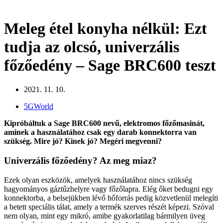
Meleg étel konyha nélkül: Ezt
tudja az olcsó, univerzális
főzőedény – Sage BRC600 teszt
2021. 11. 10.
5GWorld
Kipróbáltuk a Sage BRC600 nevű, elektromos főzőmasinát,
aminek a használatához csak egy darab konnektorra van
szükség. Mire jó? Kinek jó? Megéri megvenni?
Univerzális főzőedény? Az meg miaz?
Ezek olyan eszközök, amelyek használatához nincs szükség
hagyományos gáztűzhelyre vagy főzőlapra. Elég őket bedugni egy
konnektorba, a belsejükben lévő hőforrás pedig közvetlenül melegíti
a betett speciális tálat, amely a termék szerves részét képezi. Szóval
nem olyan, mint egy mikró, amibe gyakorlatilag bármilyen üveg