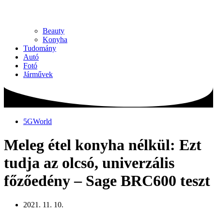
Beauty
Konyha
Tudomány
Autó
Fotó
Járművek
5GWorld
Meleg étel konyha nélkül: Ezt
tudja az olcsó, univerzális
főzőedény – Sage BRC600 teszt
2021. 11. 10.