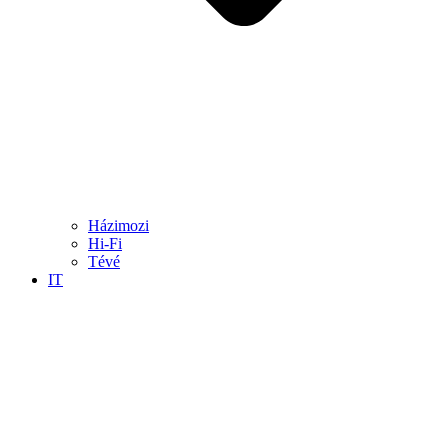
Házimozi
Hi-Fi
Tévé
IT