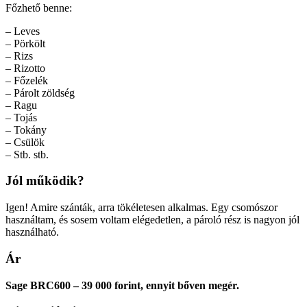
Főzhető benne:
– Leves
– Pörkölt
– Rizs
– Rizotto
– Főzelék
– Párolt zöldség
– Ragu
– Tojás
– Tokány
– Csülök
– Stb. stb.
Jól működik?
Igen! Amire szánták, arra tökéletesen alkalmas. Egy csomószor
használtam, és sosem voltam elégedetlen, a pároló rész is nagyon jól
használható.
Ár
Sage BRC600 – 39 000 forint, ennyit bőven megér.