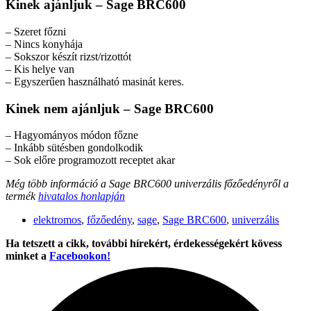
Kinek ajánljuk – Sage BRC600
– Szeret főzni
– Nincs konyhája
– Sokszor készít rizst/rizottót
– Kis helye van
– Egyszerűen használható masinát keres.
Kinek nem ajánljuk – Sage BRC600
– Hagyományos módon főzne
– Inkább sütésben gondolkodik
– Sok előre programozott receptet akar
Még több információ a Sage BRC600 univerzális főzőedényről a
termék
hivatalos honlapján
elektromos
,
főzőedény
,
sage
,
Sage BRC600
,
univerzális
Ha tetszett a cikk, további hírekért, érdekességekért kövess
minket a
Facebookon!