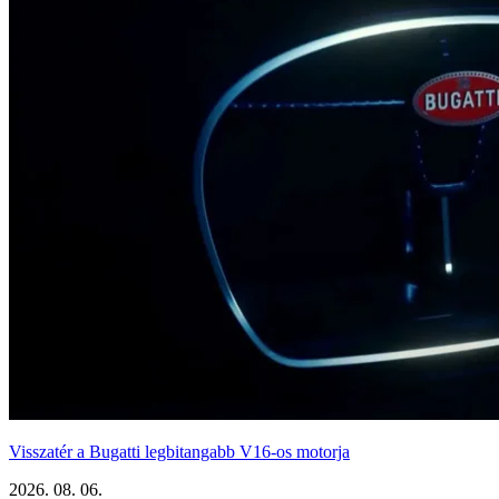
Visszatér a Bugatti legbitangabb V16-os motorja
2026. 08. 06.