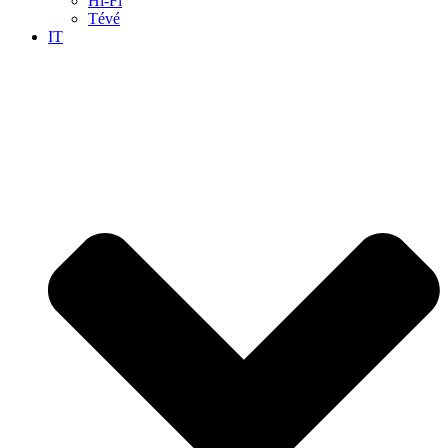
Hi-Fi
Tévé
IT