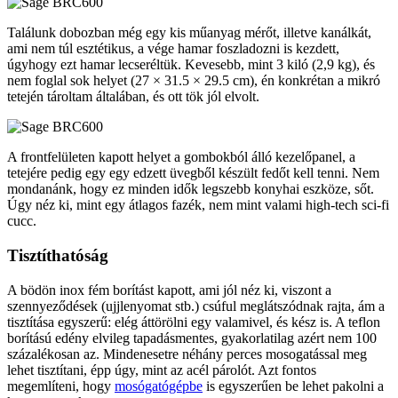
Találunk dobozban még egy kis műanyag mérőt, illetve kanálkát,
ami nem túl esztétikus, a vége hamar foszladozni is kezdett,
úgyhogy ezt hamar lecseréltük. Kevesebb, mint 3 kiló (2,9 kg), és
nem foglal sok helyet (27 × 31.5 × 29.5 cm), én konkrétan a mikró
tetején tároltam általában, és ott tök jól elvolt.
A frontfelületen kapott helyet a gombokból álló kezelőpanel, a
tetejére pedig egy egy edzett üvegből készült fedőt kell tenni. Nem
mondanánk, hogy ez minden idők legszebb konyhai eszköze, sőt.
Úgy néz ki, mint egy átlagos fazék, nem mint valami high-tech sci-fi
cucc.
Tisztíthatóság
A bödön inox fém borítást kapott, ami jól néz ki, viszont a
szennyeződések (ujjlenyomat stb.) csúful meglátszódnak rajta, ám a
tisztítása egyszerű: elég áttörölni egy valamivel, és kész is. A teflon
borítású edény elvileg tapadásmentes, gyakorlatilag azért nem 100
százalékosan az. Mindenesetre néhány perces mosogatással meg
lehet tisztítani, épp úgy, mint az acél párolót. Azt fontos
megemlíteni, hogy
mosógatógépbe
is egyszerűen be lehet pakolni a