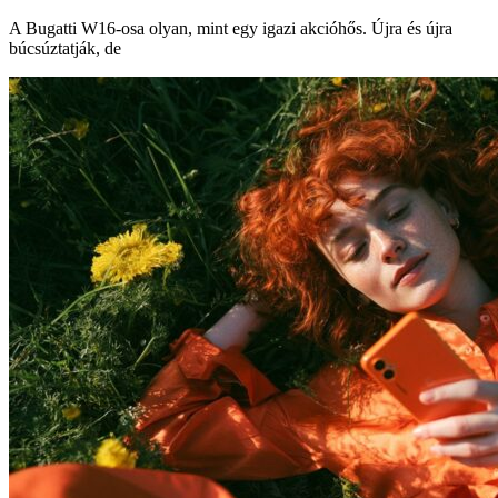
A Bugatti W16-osa olyan, mint egy igazi akcióhős. Újra és újra
búcsúztatják, de