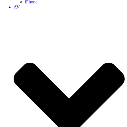
iPhone
AV