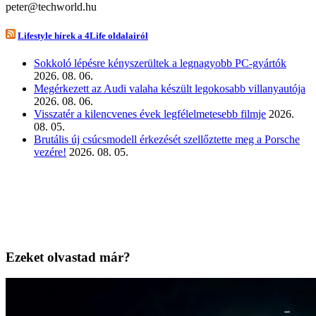
peter@techworld.hu
Lifestyle hírek a 4Life oldalairól
Sokkoló lépésre kényszerültek a legnagyobb PC-gyártók
2026. 08. 06.
Megérkezett az Audi valaha készült legokosabb villanyautója
2026. 08. 06.
Visszatér a kilencvenes évek legfélelmetesebb filmje
2026.
08. 05.
Brutális új csúcsmodell érkezését szellőztette meg a Porsche
vezére!
2026. 08. 05.
Ezeket olvastad már?