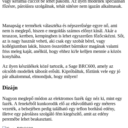
vagy kerámia cuccot be lehet pakolni. Az ilyen modellek speciálisan
főzésre, párolásra szolgálnak, tehát sütésre nem igazán alkalmasak.
Manapság e termékek választéka és népszerűsége egyre nő, ami
nem is meglepő, hiszen e megoldás számos előnyt kínál. Akár a
teraszon, kertben, kempingben is lehet egyszerűen főzőcskézni. Sőt,
az is nagy hasznát veheti, aki csak egy szobát bérel, vagy
kollégiumban lakik, hiszen összeüthet bármikor magának valami
friss meleg kaját, anélkül, hogy ehhez ki/le kelljen mennie a közös
konyhába.
Az ilyen készülékek közé tartozik, a Sage BRC600, amely az
olcsóbb modellek táborát erősíti. Kipróbáltuk, főztünk vele egy jó
pár alkalommal, elmondjuk, hogy milyen!
Dizájn
Nagyon meglepő módon az elektromos fazék úgy néz ki, mint egy
fazék. A fenekéből kunkorodik elő az eltávolítható egy méteres
vezeték, a belsejében pedig található egy teflon borítású edény,
illetve egy párolásra szolgáló fém kiegészítő, amit az edény
peremébe lehet beakasztani.