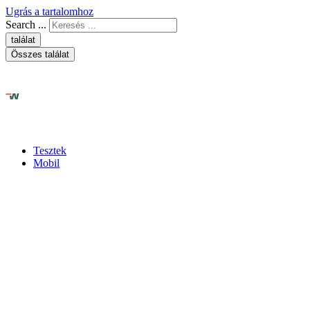
Ugrás a tartalomhoz
Search ...
találat
Összes találat
Tesztek
Mobil