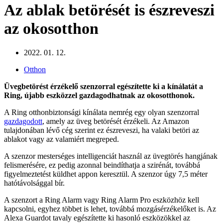
Az ablak betörését is észreveszi
az okosotthon
2022. 01. 12.
Otthon
Üvegbetörést érzékelő szenzorral egészítette ki a kínálatát a
Ring, újabb eszközzel gazdagodhatnak az okosotthonok.
A Ring otthonbiztonsági kínálata nemrég egy olyan szenzorral
gazdagodott
, amely az üveg betörését érzékeli. Az Amazon
tulajdonában lévő cég szerint ez észreveszi, ha valaki betöri az
ablakot vagy az valamiért megreped.
A szenzor mesterséges intelligenciát használ az üvegtörés hangjának
felismerésére, ez pedig azonnal beindíthatja a szirénát, továbbá
figyelmeztetést küldhet appon keresztül. A szenzor úgy 7,5 méter
hatótávolsággal bír.
A szenzort a Ring Alarm vagy Ring Alarm Pro eszközhöz kell
kapcsolni, egyhez többet is lehet, továbbá mozgásérzékelőket is. Az
Alexa Guardot tavaly egészítette ki hasonló eszközökkel az