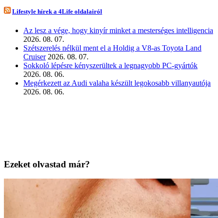
Lifestyle hírek a 4Life oldalairól
Az lesz a vége, hogy kinyír minket a mesterséges intelligencia
2026. 08. 07.
Szétszerelés nélkül ment el a Holdig a V8-as Toyota Land
Cruiser
2026. 08. 07.
Sokkoló lépésre kényszerültek a legnagyobb PC-gyártók
2026. 08. 06.
Megérkezett az Audi valaha készült legokosabb villanyautója
2026. 08. 06.
Ezeket olvastad már?