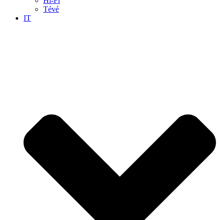
Hi-Fi
Tévé
IT