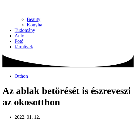
Beauty
Konyha
Tudomány
Autó
Fotó
Járművek
Otthon
Az ablak betörését is észreveszi
az okosotthon
2022. 01. 12.