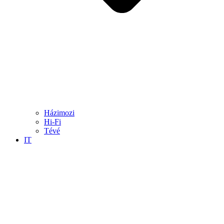
Házimozi
Hi-Fi
Tévé
IT