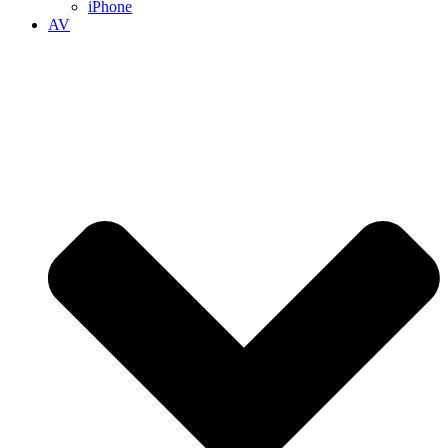
iPhone
AV