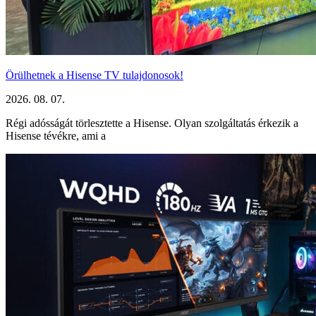
Örülhetnek a Hisense TV tulajdonosok!
2026. 08. 07.
Régi adósságát törlesztette a Hisense. Olyan szolgáltatás érkezik a
Hisense tévékre, ami a