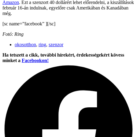
Amazon
. Ezt a szenzort 40 dollárért lehet előrendelni, a kiszállítások
február 16-án indulnak, egyelőre csak Amerikában és Kanadában
még.
[sc name=”facebook” ][/sc]
Fotó: Ring
okosotthon
,
ring
,
szenzor
Ha tetszett a cikk, további hírekért, érdekességekért kövess
minket a
Facebookon!