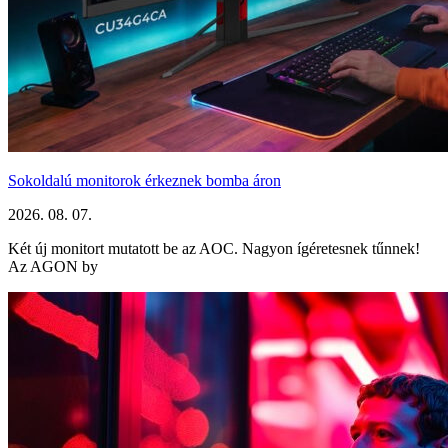
Sokoldalú monitorok érkeznek bomba áron
2026. 08. 07.
Két új monitort mutatott be az AOC. Nagyon ígéretesnek tűnnek!
Az AGON by