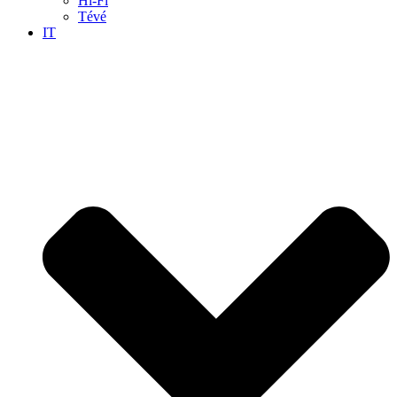
Hi-Fi
Tévé
IT