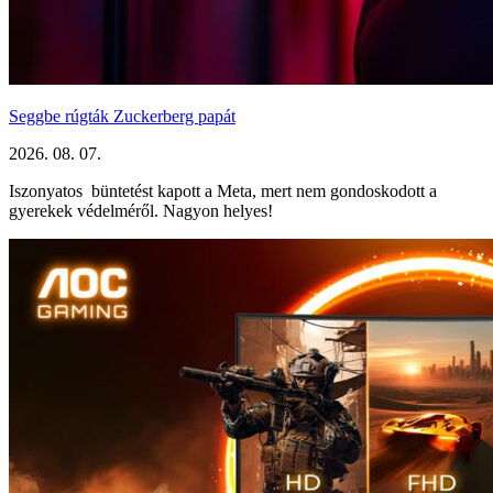
Seggbe rúgták Zuckerberg papát
2026. 08. 07.
Iszonyatos büntetést kapott a Meta, mert nem gondoskodott a
gyerekek védelméről. Nagyon helyes!