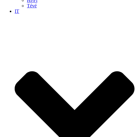
Hi-Fi
Tévé
IT