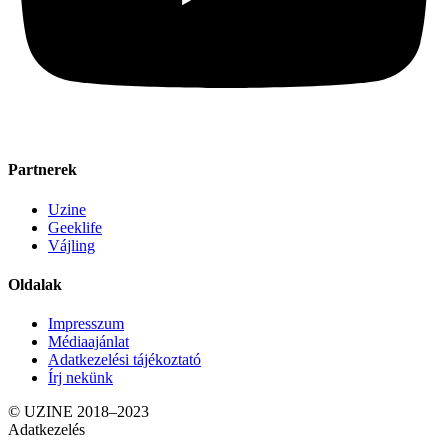
Partnerek
Uzine
Geeklife
Vájling
Oldalak
Impresszum
Médiaajánlat
Adatkezelési tájékoztató
Írj nekünk
© UZINE 2018–2023
Adatkezelés