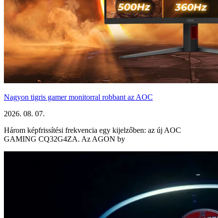
Nagyon tigris gamer monitorral robbant az AOC
2026. 08. 07.
Három képfrissítési frekvencia egy kijelzőben: az új AOC
GAMING CQ32G4ZA. Az AGON by