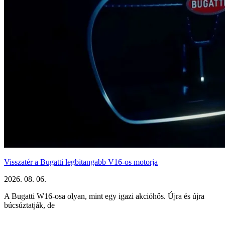
Visszatér a Bugatti legbitangabb V16-os motorja
2026. 08. 06.
A Bugatti W16-osa olyan, mint egy igazi akcióhős. Újra és újra
búcsúztatják, de