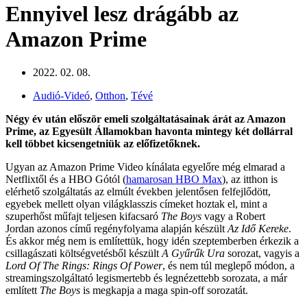
Ennyivel lesz drágább az
Amazon Prime
2022. 02. 08.
Audió-Videó
,
Otthon
,
Tévé
Négy év után először emeli szolgáltatásainak árát az Amazon
Prime, az Egyesült Államokban havonta mintegy két dollárral
kell többet kicsengetniük az előfizetőknek.
Ugyan az Amazon Prime Video kínálata egyelőre még elmarad a
Netflixtől és a HBO Gótól (
hamarosan HBO Max
), az itthon is
elérhető szolgáltatás az elmúlt években jelentősen felfejlődött,
egyebek mellett olyan világklasszis címeket hoztak el, mint a
szuperhőst műfajt teljesen kifacsaró
The Boys
vagy a Robert
Jordan azonos című regényfolyama alapján készült
Az Idő Kereke
.
És akkor még nem is említettük, hogy idén szeptemberben érkezik a
csillagászati költségvetésből készült
A Gyűrűk Ura
sorozat, vagyis a
Lord Of The Rings: Rings Of Power
, és nem túl meglepő módon, a
streamingszolgáltató legismertebb és legnézettebb sorozata, a már
említett
The Boys
is megkapja a maga spin-off sorozatát.