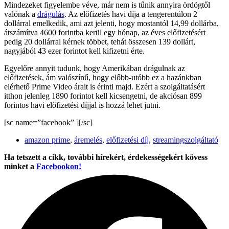
Mindezeket figyelembe véve, már nem is tűnik annyira ördögtől
valónak a
drágulás
. Az előfizetés havi díja a tengerentúlon 2
dollárral emelkedik, ami azt jelenti, hogy mostantól 14,99 dollárba,
átszámítva 4600 forintba kerül egy hónap, az éves előfizetésért
pedig 20 dollárral kérnek többet, tehát összesen 139 dollárt,
nagyjából 43 ezer forintot kell kifizetni érte.
Egyelőre annyit tudunk, hogy Amerikában drágulnak az
előfizetések, ám valószínű, hogy előbb-utóbb ez a hazánkban
elérhető Prime Video árait is érinti majd. Ezért a szolgáltatásért
itthon jelenleg 1890 forintot kell kicsengetni, de akciósan 899
forintos havi előfizetési díjjal is hozzá lehet jutni.
[sc name=”facebook” ][/sc]
amazon prime
,
áremelés
,
előfizetési díj
,
streamingszolgáltató
Ha tetszett a cikk, további hírekért, érdekességekért kövess
minket a
Facebookon!