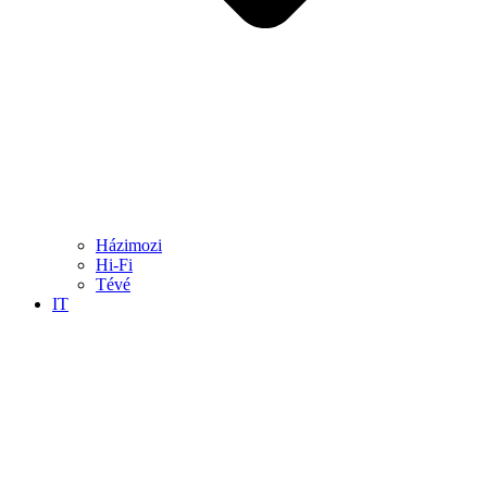
Házimozi
Hi-Fi
Tévé
IT