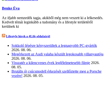
Benke Éva
Az ifjabb nemzedék tagja, akikből még nem veszett ki a lelkesedés.
Kedvelt témái leginkább a tudomány és a lifestyle területéről
kerülnek ki
Lifestyle hírek a 4Life oldalairól
Sokkoló lépésre kényszerültek a legnagyobb PC-gyártók
2026. 08. 06.
Megérkezett az Audi valaha készült legokosabb villanyautója
2026. 08. 06.
Visszatér a kilencvenes évek legfélelmetesebb filmje
2026.
08. 05.
Brutális új csúcsmodell érkezését szellőztette meg a Porsche
vezére!
2026. 08. 05.