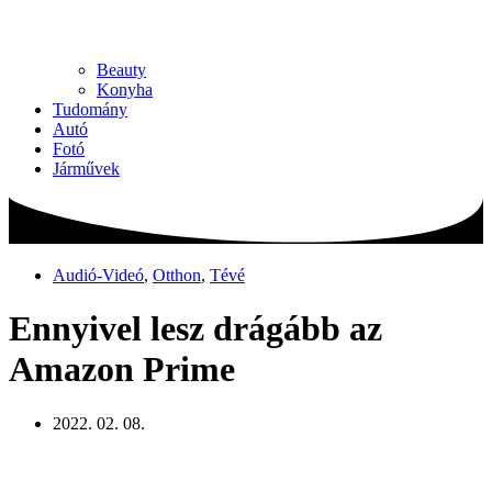
Beauty
Konyha
Tudomány
Autó
Fotó
Járművek
Audió-Videó
,
Otthon
,
Tévé
Ennyivel lesz drágább az
Amazon Prime
2022. 02. 08.