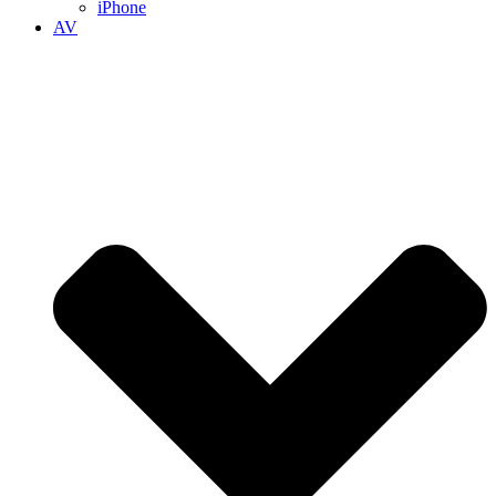
iPhone
AV