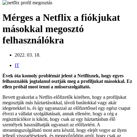
Mérges a Netflix a fiókjukat
másokkal megosztó
felhasználókra
2022. 03. 18.
IT
Évek óta komoly problémát jelent a Netflixnek, hogy egyes
felhasználók jogtalanul osztják meg a profiljukat másokkal. Ez
ellen próbál most tenni a műsorszolgáltató.
Bevett gyakorlat a Netflix-előfizetők körében, hogy a profiljukat
megosztják más háztartásokkal, távoli barátokkal vagy akár
idegenekkel is, és így ugyanazzal az előfizetőssel egy egész csapat
élvezi a vállalat szolgáltatásait, annak ellenére, hogy a cég a
regisztrációkor is kiköti, hogy csak az egy háztartásban élő
személyek használhatják ugyanazt az előfizetést. A
streamingszolgáltató most arra készül, hogy elejét vegye az ilyen
jellegű visszaéléseknek, és meggyőződjön arról, hogy csak az