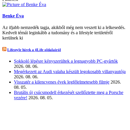
Benke Éva
Az ifjabb nemzedék tagja, akikből még nem veszett ki a lelkesedés.
Kedvelt témái leginkább a tudomány és a lifestyle területéről
kerülnek ki
Lifestyle hírek a 4Life oldalairól
Sokkoló lépésre kényszerültek a legnagyobb PC-gyártók
2026. 08. 06.
Megérkezett az Audi valaha készült legokosabb villanyautója
2026. 08. 06.
Visszatér a kilencvenes évek legfélelmetesebb filmje
2026.
08. 05.
Brutális új csúcsmodell érkezését szellőztette meg a Porsche
vezére!
2026. 08. 05.