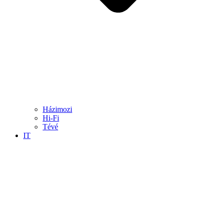
Házimozi
Hi-Fi
Tévé
IT