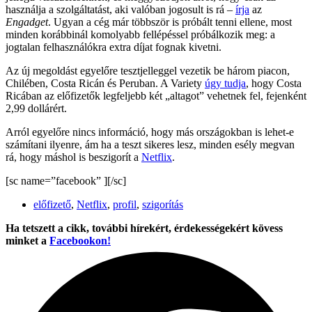
használja a szolgáltatást, aki valóban jogosult is rá –
írja
az
Engadget
. Ugyan a cég már többször is próbált tenni ellene, most
minden korábbinál komolyabb fellépéssel próbálkozik meg: a
jogtalan felhasználókra extra díjat fognak kivetni.
Az új megoldást egyelőre tesztjelleggel vezetik be három piacon,
Chilében, Costa Ricán és Peruban. A Variety
úgy tudja
, hogy Costa
Ricában az előfizetők legfeljebb két „altagot” vehetnek fel, fejenként
2,99 dollárért.
Arról egyelőre nincs információ, hogy más országokban is lehet-e
számítani ilyenre, ám ha a teszt sikeres lesz, minden esély megvan
rá, hogy máshol is beszigorít a
Netflix
.
[sc name=”facebook” ][/sc]
előfizető
,
Netflix
,
profil
,
szigorítás
Ha tetszett a cikk, további hírekért, érdekességekért kövess
minket a
Facebookon!