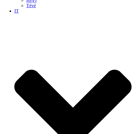
Hi-Fi
Tévé
IT