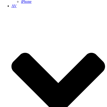
iPhone
AV