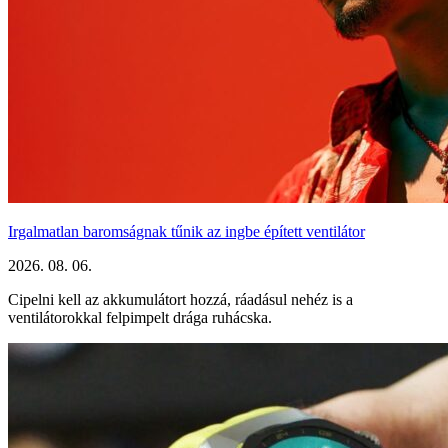
Irgalmatlan baromságnak tűnik az ingbe épített ventilátor
2026. 08. 06.
Cipelni kell az akkumulátort hozzá, ráadásul nehéz is a
ventilátorokkal felpimpelt drága ruhácska.