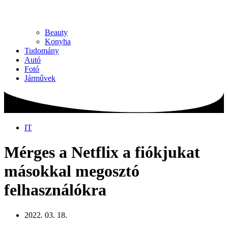
Beauty
Konyha
Tudomány
Autó
Fotó
Járművek
IT
Mérges a Netflix a fiókjukat
másokkal megosztó
felhasználókra
2022. 03. 18.