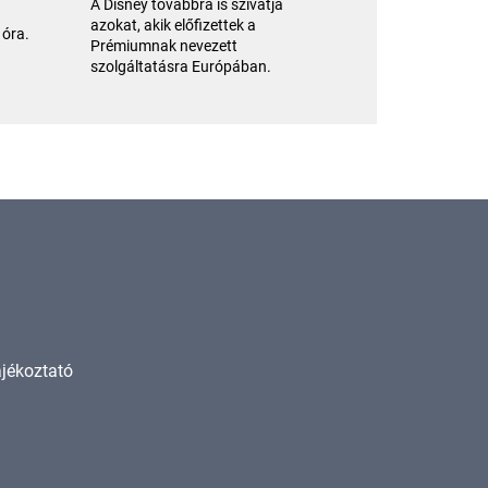
A Disney továbbra is szívatja
azokat, akik előfizettek a
 óra.
Prémiumnak nevezett
szolgáltatásra Európában.
ájékoztató