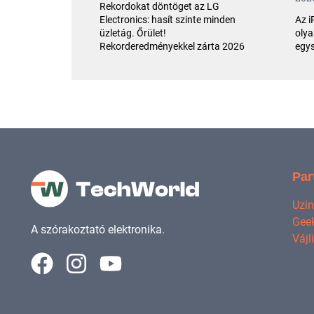
Rekordokat döntöget az LG
Az i
Electronics: hasít szinte minden
olya
üzletág. Őrület!
egys
Rekorderedményekkel zárta 2026
Par
Uzi
Geek
A szórakoztató elektronika.
Vájl