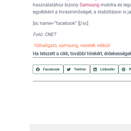
használatához bizony
Samsung
mobilra és lega
egyébként a hívásminőséget, a stabilitáson is ja
[sc name=”facebook” ][/sc]
Fotó: CNET
fülhallgató
,
samsung
,
vezeték nélküli
Ha tetszett a cikk, további hírekért, érdekesség
Facebook
Twitter
LinkedIn
P