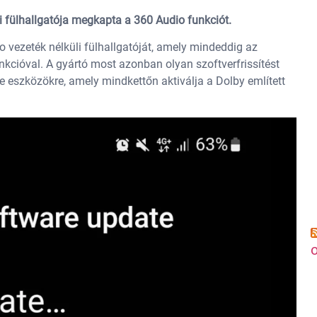
i fülhallgatója megkapta a 360 Audio funkciót.
vezeték nélküli fülhallgatóját, amely mindeddig az
nkcióval. A gyártó most azonban olyan szoftverfrissítést
 eszközökre, amely mindkettőn aktiválja a Dolby említett
o