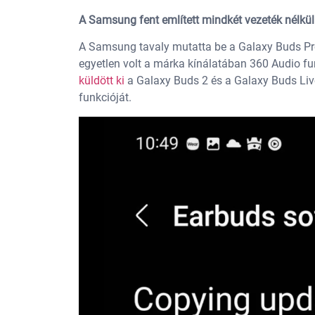
A Samsung fent említett mindkét vezeték nélkül
A Samsung tavaly mutatta be a Galaxy Buds Pro 
egyetlen volt a márka kínálatában 360 Audio fu
küldött ki
a Galaxy Buds 2 és a Galaxy Buds Live
funkcióját.