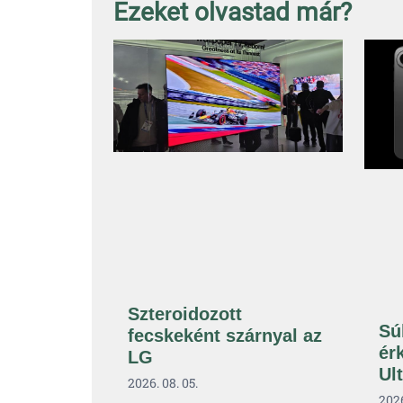
Ezeket olvastad már?
Szteroidozott
Sú
fecskeként szárnyal az
ér
LG
Ul
2026. 08. 05.
2026