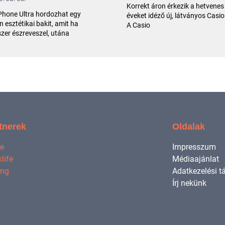
Korrekt áron érkezik a hetvenes
Phone Ultra hordozhat egy
éveket idéző új, látványos Casio
n esztétikai bakit, amit ha
A Casio
zer észreveszel, utána
tnerek
Oldalak
ne
Impresszum
life
Médiaajánlat
ing
Adatkezelési t
Írj nekünk