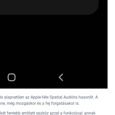
és alapvetően az Apple-féle Spatial Audióra hasonlít. A
ne, még mozgáskor és a fej forgatásakor is.
két fentebb említett eszköz ezzel a funkcióval, annak