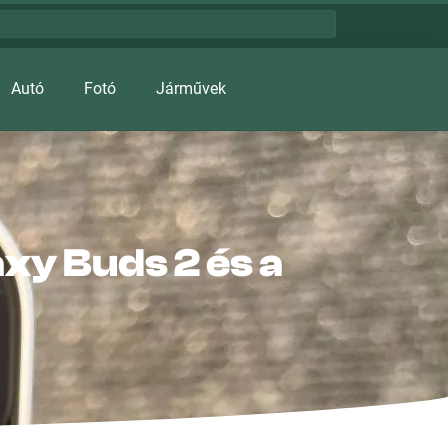
Autó
Fotó
Járművek
xy Buds 2 és a