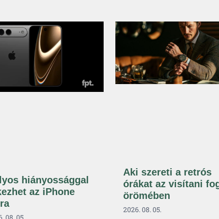
Aki szereti a retrós
lyos hiányossággal
órákat az visítani fo
kezhet az iPhone
örömében
tra
2026. 08. 05.
. 08. 05.