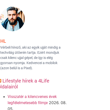
HL
Vérbeli hírező, aki az egyik ujját mindig a
techvilág ütőerén tartja. Ezért mondjuk
csak kilenc ujjal gépel, de így is elég
gyorsan nyomja. Kedvencei a mobilok
(azon belül is a Pixel).
Lifestyle hírek a 4Life
ldalairól
Visszatér a kilencvenes évek
2026. 08.
legfélelmetesebb filmje
05.