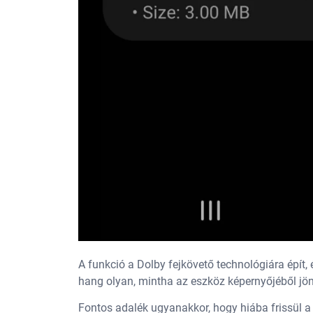
A funkció a Dolby fejkövető technológiára épít, 
hang olyan, mintha az eszköz képernyőjéből jön
Fontos adalék ugyanakkor, hogy hiába frissül a 