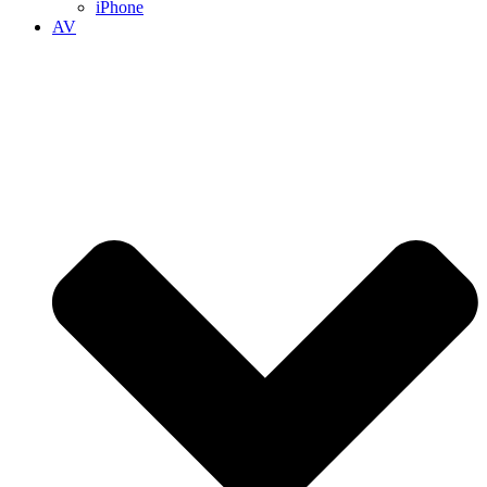
iPhone
AV