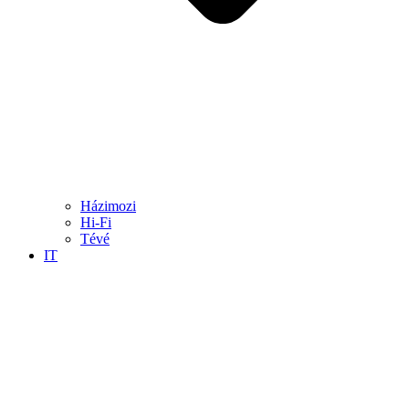
Házimozi
Hi-Fi
Tévé
IT