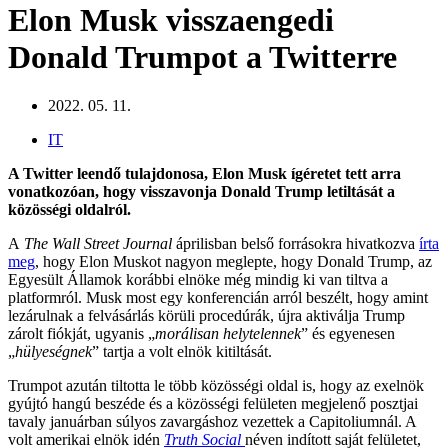
Elon Musk visszaengedi
Donald Trumpot a Twitterre
2022. 05. 11.
IT
A Twitter leendő tulajdonosa, Elon Musk ígéretet tett arra
vonatkozóan, hogy visszavonja Donald Trump letiltását a
közösségi oldalról.
A
The Wall Street Journal
áprilisban belső forrásokra hivatkozva
írta
meg
, hogy Elon Muskot nagyon meglepte, hogy Donald Trump, az
Egyesült Államok korábbi elnöke még mindig ki van tiltva a
platformról. Musk most egy konferencián arról beszélt, hogy amint
lezárulnak a felvásárlás körüli procedúrák, újra aktiválja Trump
zárolt fiókját, ugyanis „
morálisan helytelennek
” és egyenesen
„
hülyeségnek
” tartja a volt elnök kitiltását.
Trumpot azután tiltotta le több közösségi oldal is, hogy az exelnök
gyújtó hangú beszéde és a közösségi felületen megjelenő posztjai
tavaly januárban súlyos zavargáshoz vezettek a Capitoliumnál. A
volt amerikai elnök idén
Truth Social
néven indított saját felületet,