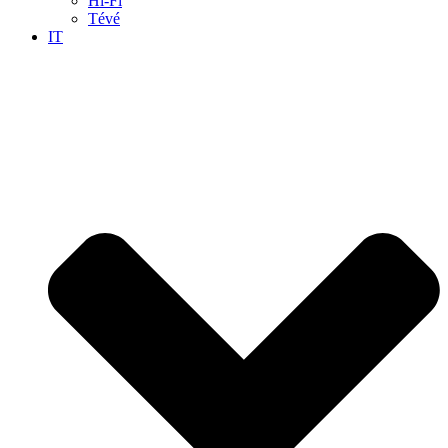
Hi-Fi
Tévé
IT