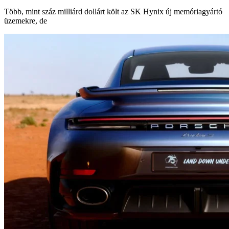
Több, mint száz milliárd dollárt költ az SK Hynix új memóriagyártó
üzemekre, de