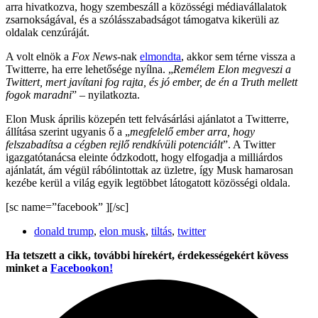
arra hivatkozva, hogy szembeszáll a közösségi médiavállalatok
zsarnokságával, és a szólásszabadságot támogatva kikerüli az
oldalak cenzúráját.
A volt elnök a
Fox News
-nak
elmondta
, akkor sem térne vissza a
Twitterre, ha erre lehetősége nyílna. „
Remélem Elon megveszi a
Twittert, mert javítani fog rajta, és jó ember, de én a Truth mellett
fogok maradni
” – nyilatkozta.
Elon Musk április közepén tett felvásárlási ajánlatot a Twitterre,
állítása szerint ugyanis ő a „
megfelelő ember arra, hogy
felszabadítsa a cégben rejlő rendkívüli potenciált
”. A Twitter
igazgatótanácsa eleinte ódzkodott, hogy elfogadja a milliárdos
ajánlatát, ám végül rábólintottak az üzletre, így Musk hamarosan
kezébe kerül a világ egyik legtöbbet látogatott közösségi oldala.
[sc name=”facebook” ][/sc]
donald trump
,
elon musk
,
tiltás
,
twitter
Ha tetszett a cikk, további hírekért, érdekességekért kövess
minket a
Facebookon!