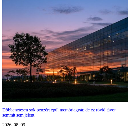
Döbbenetesen sok pénzért épül memóriagyár, de ez rövid távon
semmit sem jelent
2026. 08. 09.