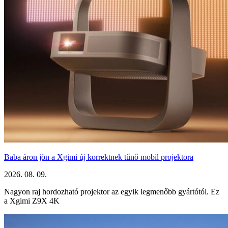
Baba áron jön a Xgimi új korrektnek tűnő mobil projektora
2026. 08. 09.
Nagyon raj hordozható projektor az egyik legmenőbb gyártótól. Ez
a Xgimi Z9X 4K