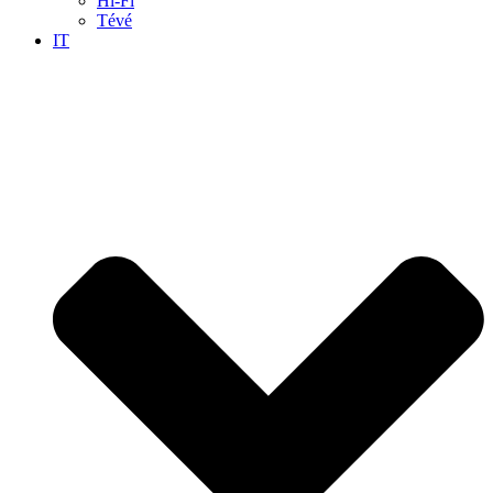
Hi-Fi
Tévé
IT