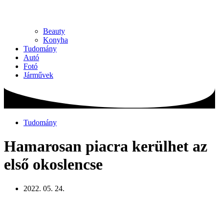
Beauty
Konyha
Tudomány
Autó
Fotó
Járművek
Tudomány
Hamarosan piacra kerülhet az
első okoslencse
2022. 05. 24.