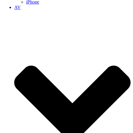
iPhone
AV