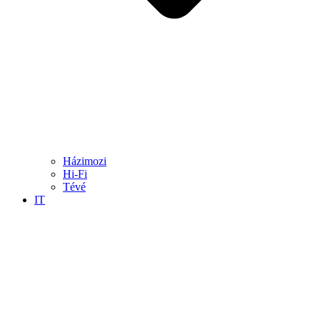
Házimozi
Hi-Fi
Tévé
IT