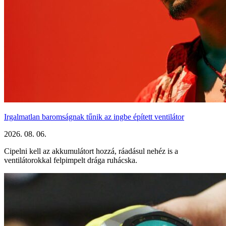
Irgalmatlan baromságnak tűnik az ingbe épített ventilátor
2026. 08. 06.
Cipelni kell az akkumulátort hozzá, ráadásul nehéz is a
ventilátorokkal felpimpelt drága ruhácska.