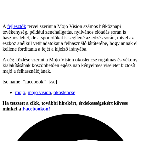
A
fejlesztők
tervei szerint a Mojo Vision számos hétköznapi
tevékenység, például zenehallgatás, nyilvános előadás során is
hasznos lehet, de a sportolókat is segítené az edzés során, mivel az
eszköz anélkül vetít adatokat a felhasználó látóterébe, hogy annak el
kellene fordítania a fejét a kijelző irányába.
A cég közlése szerint a Mojo Vision okoslencse rugalmas és vékony
kialakításának köszönhetően egész nap kényelmes viseletet biztosít
majd a felhasználójának.
[sc name=”facebook” ][/sc]
mojo
,
mojo vision
,
okoslencse
Ha tetszett a cikk, további hírekért, érdekességekért kövess
minket a
Facebookon!