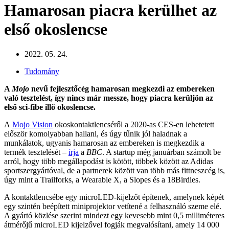
Hamarosan piacra kerülhet az
első okoslencse
2022. 05. 24.
Tudomány
A
Mojo
nevű fejlesztőcég hamarosan megkezdi az embereken
való tesztelést, így nincs már messze, hogy piacra kerüljön az
első sci-fibe illő okoslencse.
A
Mojo Vision
okoskontaktlencséről a 2020-as CES-en lehetetett
először komolyabban hallani, és úgy tűnik jól haladnak a
munkálatok, ugyanis hamarosan az embereken is megkezdik a
termék tesztelését –
írja
a
BBC
. A startup még januárban számolt be
arról, hogy több megállapodást is kötött, többek között az Adidas
sportszergyártóval, de a partnerek között van több más fittneszcég is,
úgy mint a Trailforks, a Wearable X, a Slopes és a 18Birdies.
A kontaktlencsébe egy microLED-kijelzőt építenek, amelynek képét
egy szintén beépített miniprojektor vetítené a felhasználó szeme elé.
A gyártó közlése szerint mindezt egy kevesebb mint 0,5 milliméteres
átmérőjű microLED kijelzővel fogják megvalósítani, amely 14 000