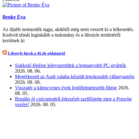
Benke Éva
Az ifjabb nemzedék tagja, akikből még nem veszett ki a lelkesedés.
Kedvelt témái leginkább a tudomány és a lifestyle területéről
kerülnek ki
Lifestyle hírek a 4Life oldalairól
Sokkoló lépésre kényszerültek a legnagyobb PC-gyártók
2026. 08. 06.
Megérkezett az Audi valaha készült legokosabb villanyautója
2026. 08. 06.
Visszatér a kilencvenes évek legfélelmetesebb filmje
2026.
08. 05.
Brutális új csúcsmodell érkezését szellőztette meg a Porsche
vezére!
2026. 08. 05.