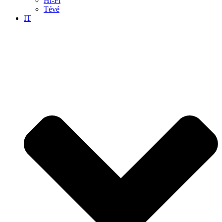
Hi-Fi
Tévé
IT