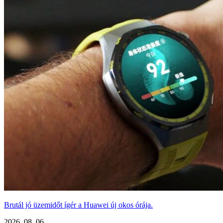
Brutál jó üzemidőt ígér a Huawei új okos órája.
2026. 08. 06.