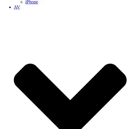
iPhone
AV