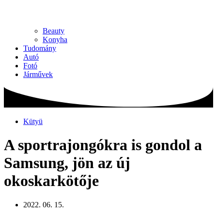
Beauty
Konyha
Tudomány
Autó
Fotó
Járművek
Kütyü
A sportrajongókra is gondol a
Samsung, jön az új
okoskarkötője
2022. 06. 15.