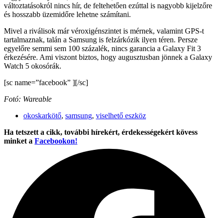
változtatásokról nincs hír, de feltehetően ezúttal is nagyobb kijelzőre
és hosszabb üzemidőre lehetne számítani.
Mivel a riválisok már véroxigénszintet is mérnek, valamint GPS-t
tartalmaznak, talán a Samsung is felzárkózik ilyen téren. Persze
egyelőre semmi sem 100 százalék, nincs garancia a Galaxy Fit 3
érkezésére. Ami viszont biztos, hogy augusztusban jönnek a Galaxy
Watch 5 okosórák.
[sc name=”facebook” ][/sc]
Fotó: Wareable
okoskarkötő
,
samsung
,
viselhető eszköz
Ha tetszett a cikk, további hírekért, érdekességekért kövess
minket a
Facebookon!