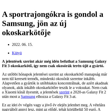
A sportrajongókra is gondol a
Samsung, jön az új
okoskarkötője
2022. 06. 15.
Kütyü
A jelentések szerint akár még idén befuthat a Samsung Galaxy
Fit 3 okoskarkötő, így nem csak okosórák terén újít a gyártó.
Az utóbbi hónapok jelentései szerint az okoskarkötő manapság már
nem túl keresett termék, mindenki okosórát szeretne inkább.
Alapvetően a gyártók is utóbbiakra koncentrálnak, de azért akadnak
olyanok, akik inkább okoskarkötőre teszik le a voksukat. Nem csak
a Xiaomi kínál ilyesmit, a jelentések
szerint
a 2020-as Galaxy Fit 2
után most a
Samsung
elhozza a Galaxy Fit 3-at.
Ez az idei év végén vagy a jövő év elején jelenhet meg. A vételára
nagyjából annyi lesz, mint az elődé, tehát körülbelül 50 euró. A