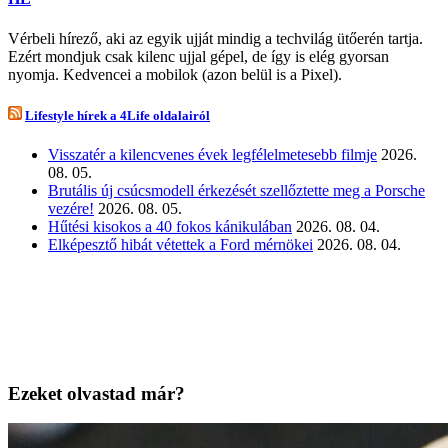
Vérbeli hírező, aki az egyik ujját mindig a techvilág ütőerén tartja.
Ezért mondjuk csak kilenc ujjal gépel, de így is elég gyorsan
nyomja. Kedvencei a mobilok (azon belül is a Pixel).
Lifestyle hírek a 4Life oldalairól
Visszatér a kilencvenes évek legfélelmetesebb filmje
2026.
08. 05.
Brutális új csúcsmodell érkezését szellőztette meg a Porsche
vezére!
2026. 08. 05.
Hűtési kisokos a 40 fokos kánikulában
2026. 08. 04.
Elképesztő hibát vétettek a Ford mérnökei
2026. 08. 04.
Ezeket olvastad már?