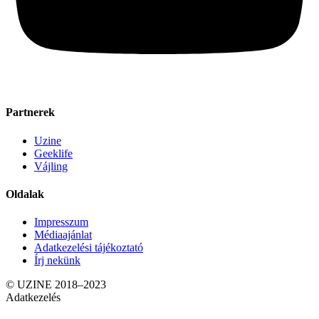
Partnerek
Uzine
Geeklife
Vájling
Oldalak
Impresszum
Médiaajánlat
Adatkezelési tájékoztató
Írj nekünk
© UZINE 2018–2023
Adatkezelés