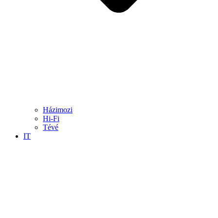
Házimozi
Hi-Fi
Tévé
IT