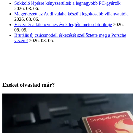
Sokkoló lépésre kényszerültek a legnagyobb PC-gyártók
2026. 08. 06.
Megérkezett az Audi valaha készült legokosabb villanyautója
2026. 08. 06.
Visszatér a kilencvenes évek legfélelmetesebb filmje
2026.
08. 05.
Brutális új csúcsmodell érkezését szellőztette meg a Porsche
vezére!
2026. 08. 05.
Ezeket olvastad már?