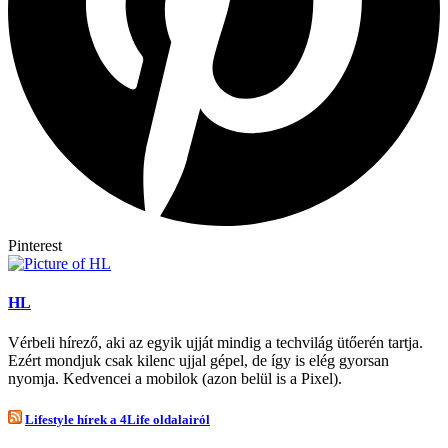
Pinterest
HL
Vérbeli hírező, aki az egyik ujját mindig a techvilág ütőerén tartja.
Ezért mondjuk csak kilenc ujjal gépel, de így is elég gyorsan
nyomja. Kedvencei a mobilok (azon belül is a Pixel).
Lifestyle hírek a 4Life oldalairól