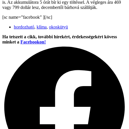
is. Az akkumulátora 5 órát bír ki egy töltéssel. A végleges ára 469
vagy 799 dollár lesz, decembertől bárhová szállítják.
[sc name=”facebook” ][/sc]
hordozható
,
klíma
,
okoskütyü
Ha tetszett a cikk, további hírekért, érdekességekért kövess
minket a
Facebookon!