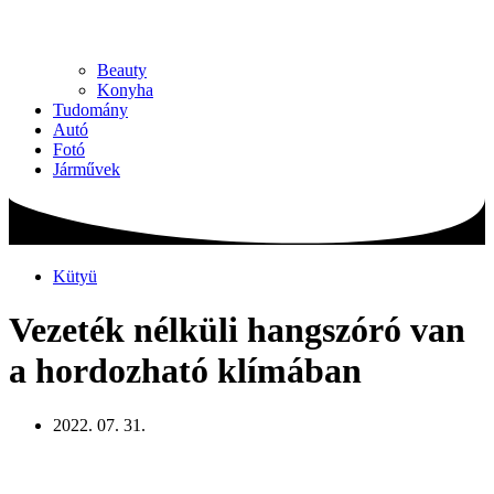
Beauty
Konyha
Tudomány
Autó
Fotó
Járművek
Kütyü
Vezeték nélküli hangszóró van
a hordozható klímában
2022. 07. 31.