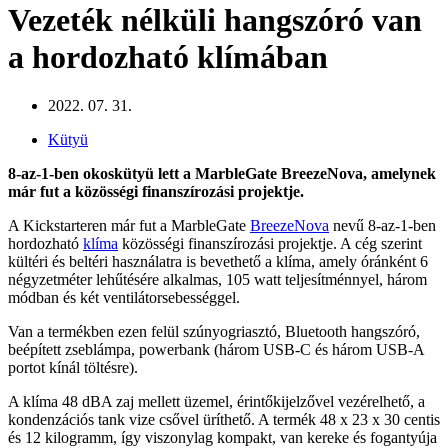
Vezeték nélküli hangszóró van
a hordozható klímában
2022. 07. 31.
Kütyü
8-az-1-ben okoskütyü lett a MarbleGate BreezeNova, amelynek
már fut a közösségi finanszírozási projektje.
A Kickstarteren már fut a MarbleGate
BreezeNova
nevű 8-az-1-ben
hordozható
klíma
közösségi finanszírozási projektje. A cég szerint
kültéri és beltéri használatra is bevethető a klíma, amely óránként 6
négyzetméter lehűtésére alkalmas, 105 watt teljesítménnyel, három
módban és két ventilátorsebességgel.
Van a termékben ezen felül szúnyogriasztó, Bluetooth hangszóró,
beépített zseblámpa, powerbank (három USB-C és három USB-A
portot kínál töltésre).
A klíma 48 dBA zaj mellett üzemel, érintőkijelzővel vezérelhető, a
kondenzációs tank vize csővel üríthető. A termék 48 x 23 x 30 centis
és 12 kilogramm, így viszonylag kompakt, van kereke és fogantyúja