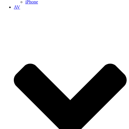
iPhone
AV