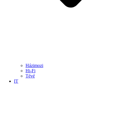
Házimozi
Hi-Fi
Tévé
IT