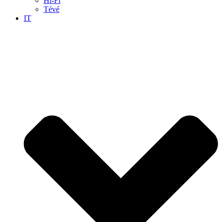
Hi-Fi
Tévé
IT