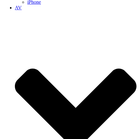
iPhone
AV