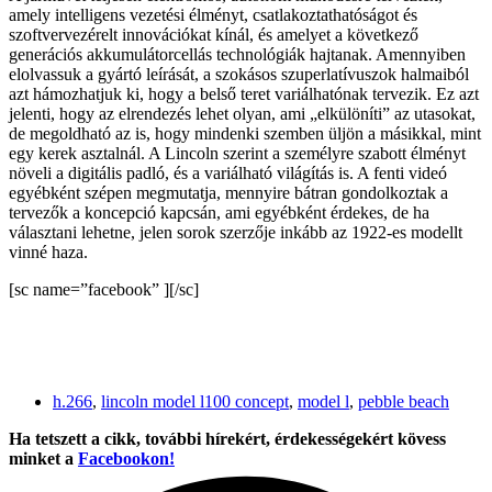
amely intelligens vezetési élményt, csatlakoztathatóságot és
szoftvervezérelt innovációkat kínál, és amelyet a következő
generációs akkumulátorcellás technológiák hajtanak. Amennyiben
elolvassuk a gyártó leírását, a szokásos szuperlatívuszok halmaiból
azt hámozhatjuk ki, hogy a belső teret variálhatónak tervezik. Ez azt
jelenti, hogy az elrendezés lehet olyan, ami „elkülöníti” az utasokat,
de megoldható az is, hogy mindenki szemben üljön a másikkal, mint
egy kerek asztalnál. A Lincoln szerint a személyre szabott élményt
növeli a digitális padló, és a variálható világítás is. A fenti videó
egyébként szépen megmutatja, mennyire bátran gondolkoztak a
tervezők a koncepció kapcsán, ami egyébként érdekes, de ha
választani lehetne, jelen sorok szerzője inkább az 1922-es modellt
vinné haza.
[sc name=”facebook” ][/sc]
h.266
,
lincoln model l100 concept
,
model l
,
pebble beach
Ha tetszett a cikk, további hírekért, érdekességekért kövess
minket a
Facebookon!