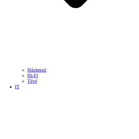
Házimozi
Hi-Fi
Tévé
IT