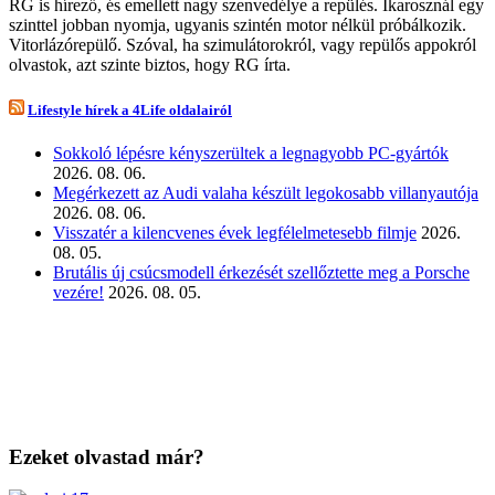
RG is hírező, és emellett nagy szenvedélye a repülés. Ikarosznál egy
szinttel jobban nyomja, ugyanis szintén motor nélkül próbálkozik.
Vitorlázórepülő. Szóval, ha szimulátorokról, vagy repülős appokról
olvastok, azt szinte biztos, hogy RG írta.
Lifestyle hírek a 4Life oldalairól
Sokkoló lépésre kényszerültek a legnagyobb PC-gyártók
2026. 08. 06.
Megérkezett az Audi valaha készült legokosabb villanyautója
2026. 08. 06.
Visszatér a kilencvenes évek legfélelmetesebb filmje
2026.
08. 05.
Brutális új csúcsmodell érkezését szellőztette meg a Porsche
vezére!
2026. 08. 05.
Ezeket olvastad már?