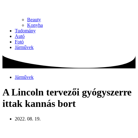
Beauty
Konyha
Tudomány
Autó
Fotó
Járművek
Járművek
A Lincoln tervezői gyógyszerre
ittak kannás bort
2022. 08. 19.