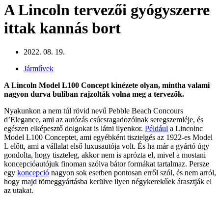
A Lincoln tervezői gyógyszerre
ittak kannás bort
2022. 08. 19.
Járművek
A Lincoln Model L100 Concept kinézete olyan, mintha valami
nagyon durva buliban rajzolták volna meg a tervezők.
Nyakunkon a nem túl rövid nevű Pebble Beach Concours
d’Elegance, ami az autózás csúcsragadozóinak seregszemléje, és
egészen elképesztő dolgokat is látni ilyenkor.
Például
a Lincolnc
Model L100 Conceptet, ami egyébként tisztelgés az 1922-es Model
L előtt, ami a vállalat első luxusautója volt. És ha már a gyártó úgy
gondolta, hogy tiszteleg, akkor nem is aprózta el, mivel a mostani
koncepcióautójuk finoman szólva bátor formákat tartalmaz. Persze
egy
koncepció
nagyon sok esetben pontosan erről szól, és nem arról,
hogy majd tömeggyártásba kerülve ilyen négykerekűek árasztják el
az utakat.