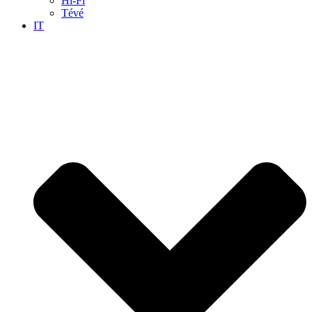
Hi-Fi
Tévé
IT