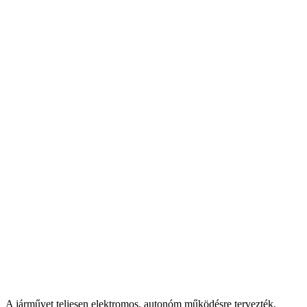
A járművet teljesen elektromos, autonóm működésre tervezték,