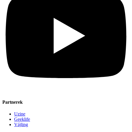
Partnerek
Uzine
Geeklife
Vájling