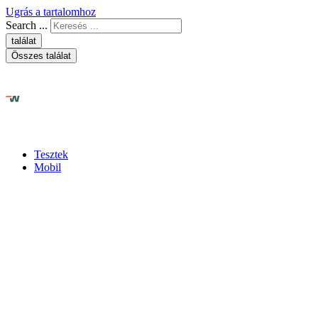
Ugrás a tartalomhoz
Search ...
találat
Összes találat
Tesztek
Mobil