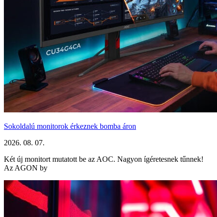
Sokoldalú monitorok érkeznek bomba áron
2026. 08. 07.
Két új monitort mutatott be az AOC. Nagyon ígéretesnek tűnnek!
Az AGON by