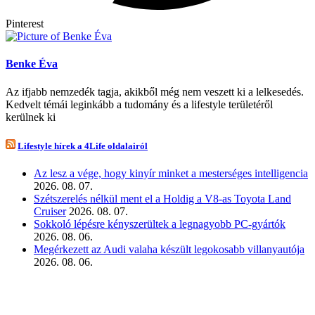
Pinterest
Benke Éva
Az ifjabb nemzedék tagja, akikből még nem veszett ki a lelkesedés.
Kedvelt témái leginkább a tudomány és a lifestyle területéről
kerülnek ki
Lifestyle hírek a 4Life oldalairól
Az lesz a vége, hogy kinyír minket a mesterséges intelligencia
2026. 08. 07.
Szétszerelés nélkül ment el a Holdig a V8-as Toyota Land
Cruiser
2026. 08. 07.
Sokkoló lépésre kényszerültek a legnagyobb PC-gyártók
2026. 08. 06.
Megérkezett az Audi valaha készült legokosabb villanyautója
2026. 08. 06.