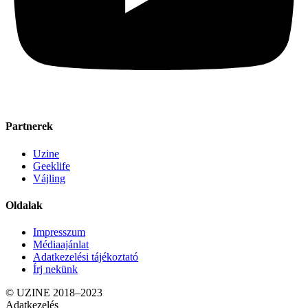
Partnerek
Uzine
Geeklife
Vájling
Oldalak
Impresszum
Médiaajánlat
Adatkezelési tájékoztató
Írj nekünk
© UZINE 2018–2023
Adatkezelés