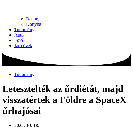
Beauty
Konyha
Tudomány
Autó
Fotó
Járművek
Tudomány
Letesztelték az űrdiétát, majd
visszatértek a Földre a SpaceX
űrhajósai
2022. 10. 18.