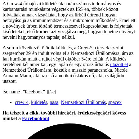
A Crew-4 űrhajósai küldetésük során számos tudományos és
karbantartási munkálatot végeztek az ISS-en, többek között
folytatták annak vizsgálatát, hogy az űrbéli értrend hogyan
befolyásolja az immunrendszer és a mikrobiom működését. Emellett
a növények űrben történő termesztésével kapcsolatban is folytattak
kísérleteket, első körben azt vizsgálva meg, hogyan lehetne növényt
nevelni hagyományos táptalaj nélkül.
A soron következő, ötödik küldetés, a Crew-5 a tervek szerint
szeptember 29-én indult volna el a Nemzetközi Űrállomásra, ám az
Ian hurrikán miatt a rajtot végül október 5-ére tolták. A küldetés
keretében két amerikai, egy japán és egy orosz űrhajós
utazott el
a
Nemzetközi Űrállomásra, köztük a misszió parancsnoka, Nicole
Aunapu Mann, aki az első amerikai őslakos nő, aki a világűrbe
utazott.
[sc name=”facebook” ][/sc]
crew-4
,
küldetés
,
nasa
,
Nemzetközi Űrállomás
,
spacex
Ha tetszett a cikk, további hírekért, érdekességekért kövess
minket a
Facebookon!