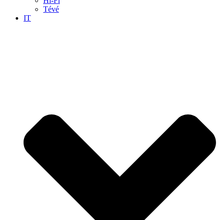
Hi-Fi
Tévé
IT