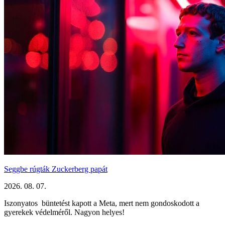
Seggbe rúgták Zuckerberg papát
2026. 08. 07.
Iszonyatos büntetést kapott a Meta, mert nem gondoskodott a
gyerekek védelméről. Nagyon helyes!