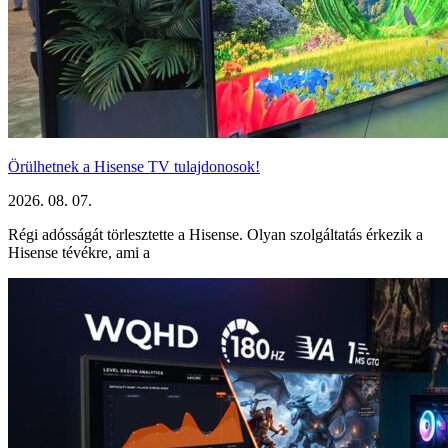
Örülhetnek a Hisense TV tulajdonosok!
2026. 08. 07.
Régi adósságát törlesztette a Hisense. Olyan szolgáltatás érkezik a
Hisense tévékre, ami a