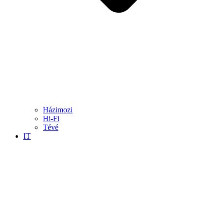
Házimozi
Hi-Fi
Tévé
IT