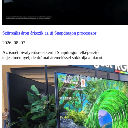
Szürreális áron érkezik az új Snapdragon processzor
2026. 08. 07.
Az ismét bivalyerősre sikerült Snapdragon elképesztő
teljesítménnyel, de drámai áremeléssel sokkolja a piacot.