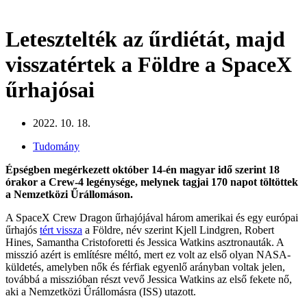
Letesztelték az űrdiétát, majd
visszatértek a Földre a SpaceX
űrhajósai
2022. 10. 18.
Tudomány
Épségben megérkezett október 14-én magyar idő szerint 18
órakor a Crew-4 legénysége, melynek tagjai 170 napot töltöttek
a Nemzetközi Űrállomáson.
A SpaceX Crew Dragon űrhajójával három amerikai és egy európai
űrhajós
tért vissza
a Földre, név szerint Kjell Lindgren, Robert
Hines, Samantha Cristoforetti és Jessica Watkins asztronauták. A
misszió azért is említésre méltó, mert ez volt az első olyan NASA-
küldetés, amelyben nők és férfiak egyenlő arányban voltak jelen,
továbbá a misszióban részt vevő Jessica Watkins az első fekete nő,
aki a Nemzetközi Űrállomásra (ISS) utazott.