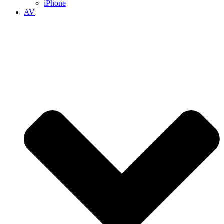
iPhone
AV