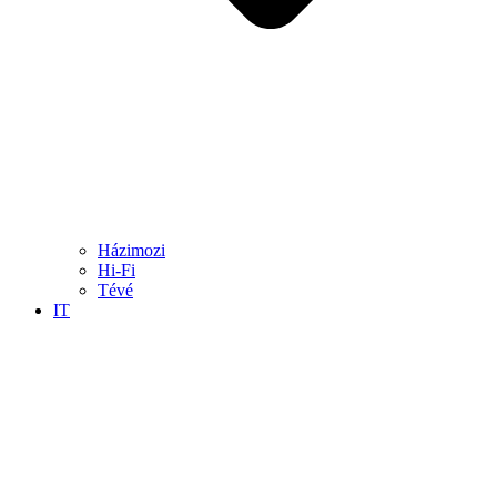
Házimozi
Hi-Fi
Tévé
IT