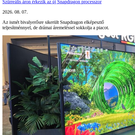
Szürreális áron érkezik az új Snapdragon processzor
2026. 08. 07.
Az ismét bivalyerősre sikerült Snapdragon elképesztő
teljesítménnyel, de drámai áremeléssel sokkolja a piacot.