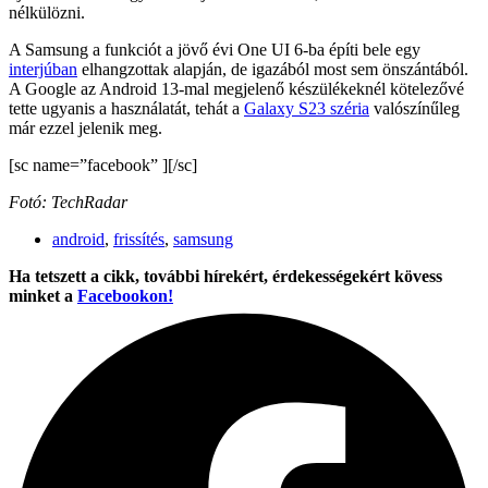
nélkülözni.
A Samsung a funkciót a jövő évi One UI 6-ba építi bele egy
interjúban
elhangzottak alapján, de igazából most sem önszántából.
A Google az Android 13-mal megjelenő készülékeknél kötelezővé
tette ugyanis a használatát, tehát a
Galaxy S23 széria
valószínűleg
már ezzel jelenik meg.
[sc name=”facebook” ][/sc]
Fotó: TechRadar
android
,
frissítés
,
samsung
Ha tetszett a cikk, további hírekért, érdekességekért kövess
minket a
Facebookon!