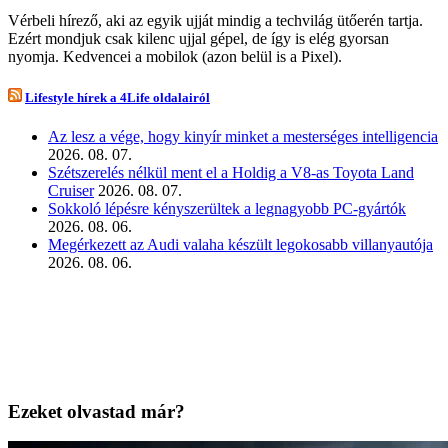
Vérbeli hírező, aki az egyik ujját mindig a techvilág ütőerén tartja.
Ezért mondjuk csak kilenc ujjal gépel, de így is elég gyorsan
nyomja. Kedvencei a mobilok (azon belül is a Pixel).
Lifestyle hírek a 4Life oldalairól
Az lesz a vége, hogy kinyír minket a mesterséges intelligencia
2026. 08. 07.
Szétszerelés nélkül ment el a Holdig a V8-as Toyota Land
Cruiser
2026. 08. 07.
Sokkoló lépésre kényszerültek a legnagyobb PC-gyártók
2026. 08. 06.
Megérkezett az Audi valaha készült legokosabb villanyautója
2026. 08. 06.
Ezeket olvastad már?