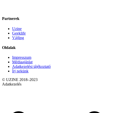
Partnerek
Uzine
Geeklife
Vájling
Oldalak
Impresszum
Médiaajánlat
Adatkezelési tájékoztató
Írj nekünk
© UZINE 2018–2023
Adatkezelés