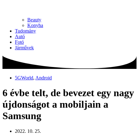
Beauty
Konyha
Tudomány
Autó
Fotó
Járművek
5GWorld
,
Android
6 évbe telt, de bevezet egy nagy
újdonságot a mobiljain a
Samsung
2022. 10. 25.