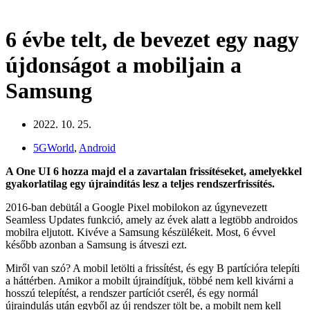
6 évbe telt, de bevezet egy nagy
újdonságot a mobiljain a
Samsung
2022. 10. 25.
5GWorld
,
Android
A One UI 6 hozza majd el a zavartalan frissítéseket, amelyekkel
gyakorlatilag egy újraindítás lesz a teljes rendszerfrissítés.
2016-ban debütál a Google Pixel mobilokon az úgynevezett
Seamless Updates funkció, amely az évek alatt a legtöbb androidos
mobilra eljutott. Kivéve a Samsung készülékeit. Most, 6 évvel
később azonban a Samsung is átveszi ezt.
Miről van szó? A mobil letölti a frissítést, és egy B partícióra telepíti
a háttérben. Amikor a mobilt újraindítjuk, többé nem kell kivárni a
hosszú telepítést, a rendszer partíciót cserél, és egy normál
újraindulás után egyből az új rendszer tölt be, a mobilt nem kell