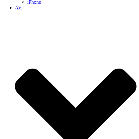
iPhone
AV