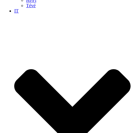
Hi-Fi
Tévé
IT