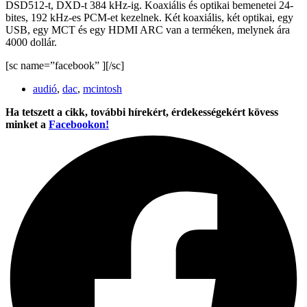
DSD512-t, DXD-t 384 kHz-ig. Koaxiális és optikai bemenetei 24-
bites, 192 kHz-es PCM-et kezelnek. Két koaxiális, két optikai, egy
USB, egy MCT és egy HDMI ARC van a terméken, melynek ára
4000 dollár.
[sc name=”facebook” ][/sc]
audió
,
dac
,
mcintosh
Ha tetszett a cikk, további hírekért, érdekességekért kövess
minket a
Facebookon!