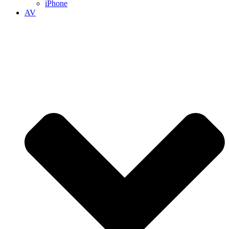
iPhone
AV