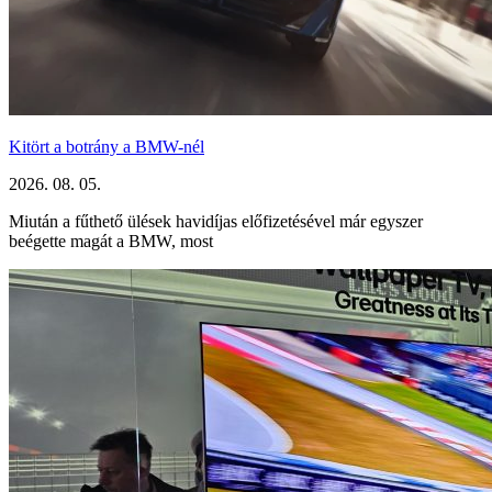
Kitört a botrány a BMW-nél
2026. 08. 05.
Miután a fűthető ülések havidíjas előfizetésével már egyszer
beégette magát a BMW, most