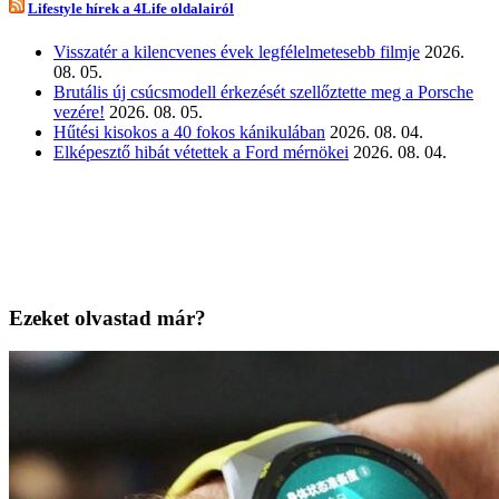
Lifestyle hírek a 4Life oldalairól
Visszatér a kilencvenes évek legfélelmetesebb filmje
2026.
08. 05.
Brutális új csúcsmodell érkezését szellőztette meg a Porsche
vezére!
2026. 08. 05.
Hűtési kisokos a 40 fokos kánikulában
2026. 08. 04.
Elképesztő hibát vétettek a Ford mérnökei
2026. 08. 04.
Ezeket olvastad már?