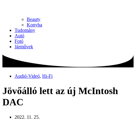
Beauty
Konyha
Tudomány
Autó
Fotó
Járművek
Audió-Videó
,
Hi-Fi
Jövőálló lett az új McIntosh
DAC
2022. 11. 25.