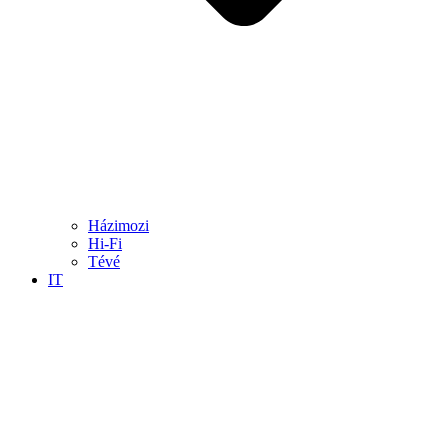
Házimozi
Hi-Fi
Tévé
IT