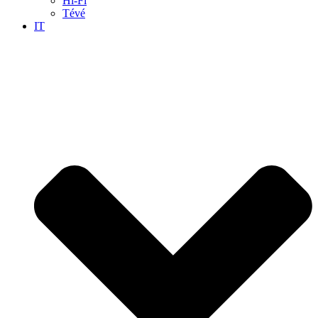
Hi-Fi
Tévé
IT