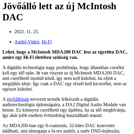
Jövőálló lett az új McIntosh
DAC
2022. 11. 25.
Audió-Videó
,
Hi-Fi
Lehet, hogy a McIntosh MDA200 DAC lesz az egyetlen DAC,
amire egy Hi-Fi életében szükség van.
A digitális technológia nagy problémája, hogy állandóan cserélni
kell egy idő után. Itt van viszont az új McIntosh MDA200 DAC,
ami cserélhető modult kínál, így nem kell kidobni, ha eljött a
megújítás ideje. Így csak a DAC egy részét kell kicserélni, nem az
egészet kidobni.
A
jövőállónak
tervezett termék felkészült a digitális
audiotechnológia újdonságaira, a DA2 Digital Audio Module van
benne. Ez könnyen cserélhető egy újabbra, ha az idő megkívánja,
így akár jobb esetben évtizedekig használható marad.
Az MDA200-ban egy 8-csatornás, 32-bites DAC konverter
található, ami támogatja a hi-res audiót, a natív DSD-lejátszást,