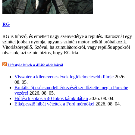
RG
RG is hírező, és emellett nagy szenvedélye a repülés. Ikarosznál egy
szinttel jobban nyomja, ugyanis szintén motor nélkül próbálkozik.
Vitorlázórepülő. Szóval, ha szimulátorokról, vagy repülős appokról
olvastok, azt szinte biztos, hogy RG írta.
Lifestyle hírek a 4Life oldalairól
Visszatér a kilencvenes évek legfélelmetesebb filmje
2026.
08. 05.
Brutális új csúcsmodell érkezését szellőztette meg a Porsche
vezére!
2026. 08. 05.
Hűtési kisokos a 40 fokos kánikulában
2026. 08. 04.
Elképesztő hibát vétettek a Ford mérnökei
2026. 08. 04.