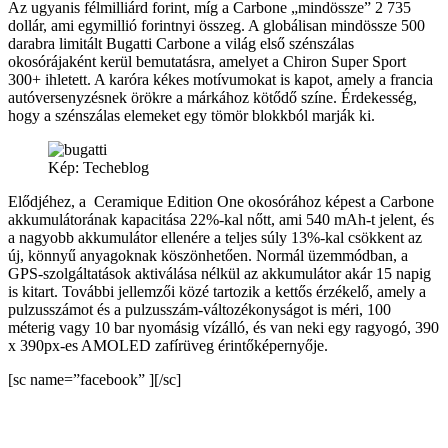
Az ugyanis félmilliárd forint, míg a Carbone „mindössze” 2 735
dollár, ami egymillió forintnyi összeg. A globálisan mindössze 500
darabra limitált Bugatti Carbone a világ első szénszálas
okosórájaként kerül bemutatásra, amelyet a Chiron Super Sport
300+ ihletett. A karóra kékes motívumokat is kapot, amely a francia
autóversenyzésnek örökre a márkához kötődő színe. Érdekesség,
hogy a szénszálas elemeket egy tömör blokkból marják ki.
Kép: Techeblog
Elődjéhez, a Ceramique Edition One okosórához képest a Carbone
akkumulátorának kapacitása 22%-kal nőtt, ami 540 mAh-t jelent, és
a nagyobb akkumulátor ellenére a teljes súly 13%-kal csökkent az
új, könnyű anyagoknak köszönhetően. Normál üzemmódban, a
GPS-szolgáltatások aktiválása nélkül az akkumulátor akár 15 napig
is kitart. További jellemzői közé tartozik a kettős érzékelő, amely a
pulzusszámot és a pulzusszám-változékonyságot is méri, 100
méterig vagy 10 bar nyomásig vízálló, és van neki egy ragyogó, 390
x 390px-es AMOLED zafírüveg érintőképernyője.
[sc name=”facebook” ][/sc]