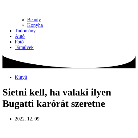
Beauty
Konyha
Tudomány
Autó
Fotó
Járművek
Kütyü
Sietni kell, ha valaki ilyen
Bugatti karórát szeretne
2022. 12. 09.