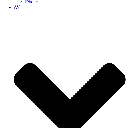
iPhone
AV