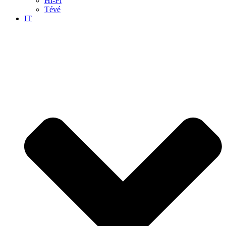
Hi-Fi
Tévé
IT