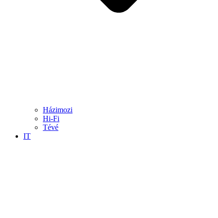
Házimozi
Hi-Fi
Tévé
IT