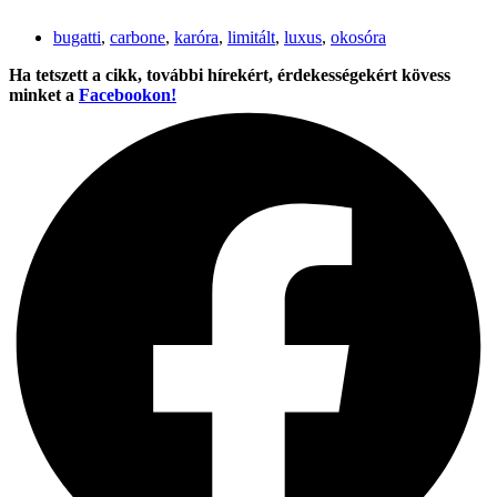
bugatti
,
carbone
,
karóra
,
limitált
,
luxus
,
okosóra
Ha tetszett a cikk, további hírekért, érdekességekért kövess
minket a
Facebookon!