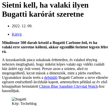
Sietni kell, ha valaki ilyen
Bugatti karórát szeretne
2022. 12. 09.
Kütyü
Mindössze 500 darab készül a Bugatti Carbone-ból, és ha
valaki erre szeretne költeni, akkor egymillió forintot tegyen félre
rá.
A luxuskarórák piaca sokaknak érthetetlen, és valahol tényleg
nehezen megfogható, hogy miként képes valaki egy vidéki családi
ház áráért egy órát venni. Persze azon a szinten, ahol ez
megengedhető, kicsit mások a dimenziók, mint a plebs esetében.
Ugyanakkor árazás terén a
debütáló
Bugatti Carbone a neve ellenére
egészen emészthető árcédulát kapott, amennyiben például az év első
hónapjaiban bemutatott
Chiron Blue Sapphire Chrystal Watch
-hoz
hasonlítjuk.
Kép: Techeblog