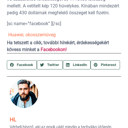
mellett. A vetített kép 120 hüvelykes. Kínában mindezért
pedig 430 dollárnak megfelelő összeget kell fizetni.
[sc name=”facebook” ][/sc]
Huawei
,
okosszemüveg
Ha tetszett a cikk, további hírekért, érdekességekért
kövess minket a
Facebookon!
Facebook
Twitter
LinkedIn
Pinterest
HL
Vérbeli hírező, aki az egyik ujját mindig a techvilág ütőerén