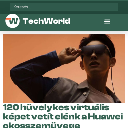
120 hüvelykes virtuális
képet vetít elénk a Huawei
okosszemüvege