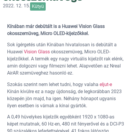
2022. 12. 15.
Kütyü
Kínában már debütált is a Huawei Vision Glass
okosszemüveg, Micro OLED-kijelzőkkel.
Sok ígérgetés után Kínában hivatalosan is debütált a
Huawei
Vision Glass
okosszemüveg, Micro OLED-
kijelzőkkel. A termék egy nagy virtuális kijelzőt rak elénk,
amin dolgozni vagy filmezni lehet. Alapvetően az Nreal
AirAR szemüveghez hasonló ez.
Szokás szerint nem lehet tudni, hogy valaha
eljut-e
Kínán kívülre ez a nagy újdonság, de legkorábban 2023
közepén jön majd, ha igen. Néhány hónapot ugyanis
ilyen esetben is várnak a kínai gyártók.
A 0,49 hüvelykes kijelzők egyébként 1920 x 1080-as
képet mutatnak, 60 Hz-en, 480 nit fényerővel és a DCI-P3
90 százalékos lefedettségével, 41 fokos látószög