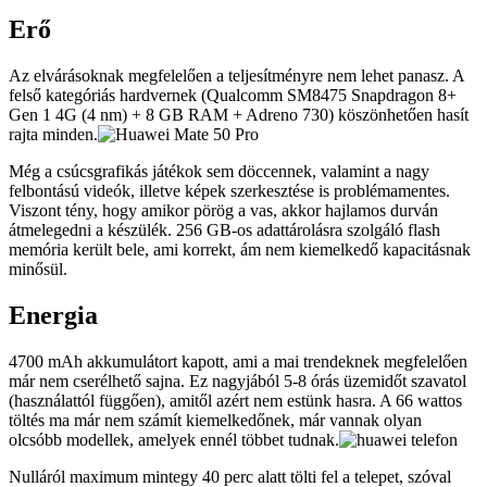
Erő
Az elvárásoknak megfelelően a teljesítményre nem lehet panasz. A
felső kategóriás hardvernek (Qualcomm SM8475 Snapdragon 8+
Gen 1 4G (4 nm) + 8 GB RAM + Adreno 730) köszönhetően hasít
rajta minden.
Még a csúcsgrafikás játékok sem döccennek, valamint a nagy
felbontású videók, illetve képek szerkesztése is problémamentes.
Viszont tény, hogy amikor pörög a vas, akkor hajlamos durván
átmelegedni a készülék. 256 GB-os adattárolásra szolgáló flash
memória került bele, ami korrekt, ám nem kiemelkedő kapacitásnak
minősül.
Energia
4700 mAh akkumulátort kapott, ami a mai trendeknek megfelelően
már nem cserélhető sajna. Ez nagyjából 5-8 órás üzemidőt szavatol
(használattól függően), amitől azért nem estünk hasra. A 66 wattos
töltés ma már nem számít kiemelkedőnek, már vannak olyan
olcsóbb modellek, amelyek ennél többet tudnak.
Nulláról maximum mintegy 40 perc alatt tölti fel a telepet, szóval