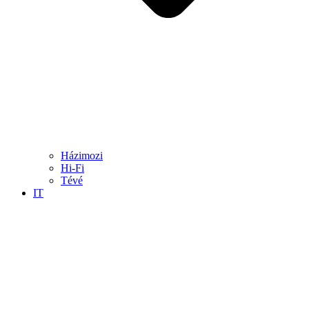
Házimozi
Hi-Fi
Tévé
IT