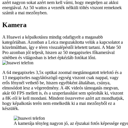
azért nagyon sokat azért nem kell várni, hogy megteljen az akksi
energiával. Az 50 wattos a vezeték nélküli töltés viszont remeknek
számít a mai mezőnyben.
Kamera
A Huawei a képalkotásra mindig odafigyelt a magasabb
kategóriában. Azonban a Leica megszakította velük a kapcsolatot a
közelmúltban, így e téren visszalépéstől lehetett tartani. A Mate 50
Pro azonban jól teljesít, hiszen az 50 megapixeles főkamerával
sötétben és világosban is lehet épkézláb fotókat lőni.
A 64 megapixeles 3,5x optikai zoomal megtámogatott telefotó és a
13 megapixeles nagylátószögű egység viszont csak nappal, vagy
erős fénynél vethető be, hiszen egyébként általában, csúnya,
elmosódott lesz a végeredmény. A 4K videós támogatás megvan,
akár 60 FPS mellett is, és a szuperlassítást sem spórolták ki, viszont
a 8K-ról le kell mondani. Mindent összevetve azért azt mondhatjuk,
hogy képalkotás terén nem emelkedik ki a mai mezőnyből ez a
készülék.
A kamerája tényleg nagyon jó, az éjszakai fotós képessége egy