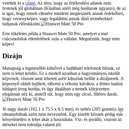
vetettek ki a
cégre.
Az tény, hogy az értékesítési adatok nem
festenek jól globálisan (Kínában azért még hasítanak ugyanis), de az
is igaz, hogy ennek ellenére mindent megtesznek annak érdekében,
hogy versenyképes, vagy legalábbis annak tűnő termékekkel
tudjanak előrukkolni.
Erre tökéletes példa a Huawei Mate 50 Pro, amelyet a mai
csúcsmobilok ellenfelének szán a vállalat. Megnéztük, hogy mire
képes!
Dizájn
Manapság a legmenőbb külsővel a hajlítható telefonok bírnak, ez
nem is lehet kérdés. Ez a modell azonban a hagyományos iskolát
képviseli, viszont amit lehetett azért kihoztak belőle a dizájnerek. A
képernyő oldalt hajlított, ráborul a vékony kávákra, a fémes hatású
hátlapot üveg borítja, és úgy általában a termék kifejezetten
elegánsan néz ki, amiről süt, hogy nem egy olcsó, filléres darab.
Jó nagy darab (162.1 x 75.5 x 8.5 mm), és nehéz (205 gramm), így
ultramobilnak azért nem neveznénk. Egy kisebb kéznek pedig már
kényelmetlen is lehet akár a használata. Víz- és porálló, viszont az
ütéseket nem tolerálja valami jól.