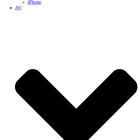
iPhone
AV