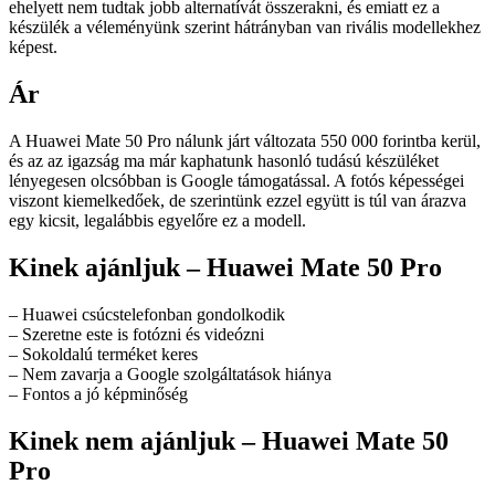
ehelyett nem tudtak jobb alternatívát összerakni, és emiatt ez a
készülék a véleményünk szerint hátrányban van rivális modellekhez
képest.
Ár
A Huawei Mate 50 Pro nálunk járt változata 550 000 forintba kerül,
és az az igazság ma már kaphatunk hasonló tudású készüléket
lényegesen olcsóbban is Google támogatással. A fotós képességei
viszont kiemelkedőek, de szerintünk ezzel együtt is túl van árazva
egy kicsit, legalábbis egyelőre ez a modell.
Kinek ajánljuk – Huawei Mate 50 Pro
– Huawei csúcstelefonban gondolkodik
– Szeretne este is fotózni és videózni
– Sokoldalú terméket keres
– Nem zavarja a Google szolgáltatások hiánya
– Fontos a jó képminőség
Kinek nem ajánljuk
– Huawei Mate 50
Pro