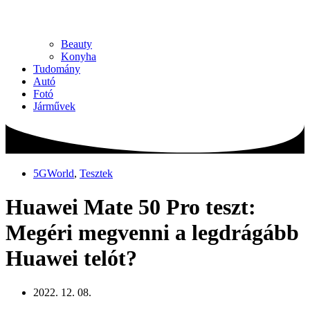
Beauty
Konyha
Tudomány
Autó
Fotó
Járművek
5GWorld
,
Tesztek
Huawei Mate 50 Pro teszt:
Megéri megvenni a legdrágább
Huawei telót?
2022. 12. 08.