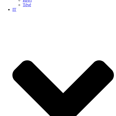
Hi-Fi
Tévé
IT