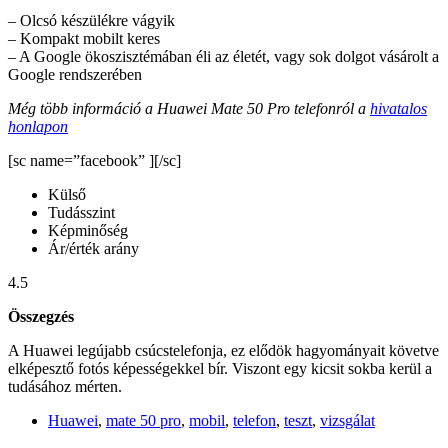
– Olcsó készülékre vágyik
– Kompakt mobilt keres
– A Google ökoszisztémában éli az életét, vagy sok dolgot vásárolt a
Google rendszerében
Még több információ a Huawei Mate 50 Pro telefonról a
hivatalos
honlapon
[sc name=”facebook” ][/sc]
Külső
Tudásszint
Képminőség
Ár/érték arány
4.5
Összegzés
A Huawei legújabb csúcstelefonja, ez elődök hagyományait követve
elképesztő fotós képességekkel bír. Viszont egy kicsit sokba kerül a
tudásához mérten.
Huawei
,
mate 50 pro
,
mobil
,
telefon
,
teszt
,
vizsgálat