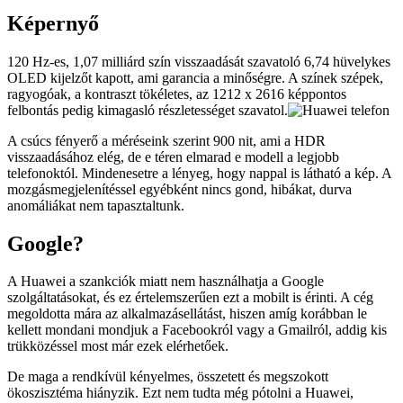
Képernyő
120 Hz-es, 1,07 milliárd szín visszaadását szavatoló 6,74 hüvelykes
OLED kijelzőt kapott, ami garancia a minőségre. A színek szépek,
ragyogóak, a kontraszt tökéletes, az 1212 x 2616 képpontos
felbontás pedig kimagasló részletességet szavatol.
A csúcs fényerő a méréseink szerint 900 nit, ami a HDR
visszaadásához elég, de e téren elmarad e modell a legjobb
telefonoktól. Mindenesetre a lényeg, hogy nappal is látható a kép. A
mozgásmegjelenítéssel egyébként nincs gond, hibákat, durva
anomáliákat nem tapasztaltunk.
Google?
A Huawei a szankciók miatt nem használhatja a Google
szolgáltatásokat, és ez értelemszerűen ezt a mobilt is érinti. A cég
megoldotta mára az alkalmazásellátást, hiszen amíg korábban le
kellett mondani mondjuk a Facebookról vagy a Gmailról, addig kis
trükközéssel most már ezek elérhetőek.
De maga a rendkívül kényelmes, összetett és megszokott
ökoszisztéma hiányzik. Ezt nem tudta még pótolni a Huawei,