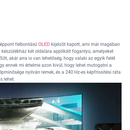
képpont felbontású
OLED
kijelzőt kapott, ami már magában
készülékház két oldalára applikált fogantyú, amelyeket
t, akár arra is van lehetőség, hogy valaki az egyik felét
gy ennek mi értelme azon kívül, hogy lehet mutogatni a
pminősége nyilván remek, és a 240 Hz-es képfrissítési ráta
s lehet.