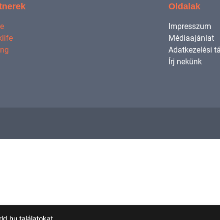
tnerek
Oldalak
ne
Impresszum
life
Médiaajánlat
ing
Adatkezelési t
Írj nekünk
d.hu találatokat.