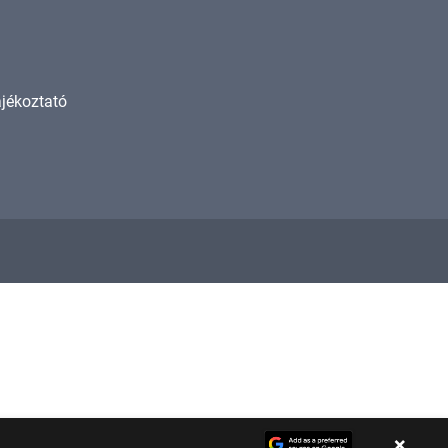
ájékoztató
×