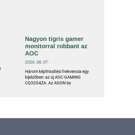
Nagyon tigris gamer
monitorral robbant az
AOC
2026. 08. 07.
a
Három képfrissítési frekvencia egy
kijelzőben: az új AOC GAMING
CQ32G4ZA. Az AGON by