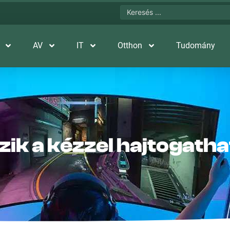
AV
IT
Otthon
Tudomány
ik a kézzel hajtogath