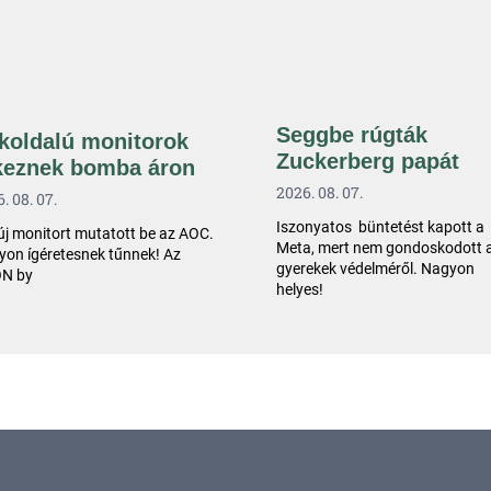
Seggbe rúgták
koldalú monitorok
Zuckerberg papát
keznek bomba áron
2026. 08. 07.
. 08. 07.
Iszonyatos büntetést kapott a
új monitort mutatott be az AOC.
Meta, mert nem gondoskodott 
on ígéretesnek tűnnek! Az
gyerekek védelméről. Nagyon
N by
helyes!