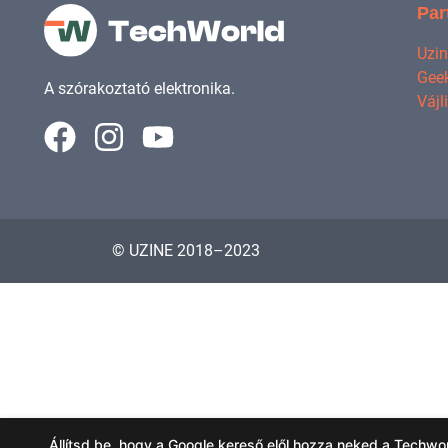
Par
Uzi
Geek
A szórakoztató elektronika.
Vájl
© UZINE 2018–2023
Állítsd be, hogy a Google kereső elől hozza neked a Techworl