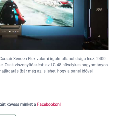
 Corsair Xenoen Flex valami irgalmatlanul drága lesz. 2400
 érte. Csak viszonyításként: az LG 48 hüvelykes hagyományos
jlítgatás (bár még az is lehet, hogy a panel idővel
ekért kövess minket a
Facebookon!