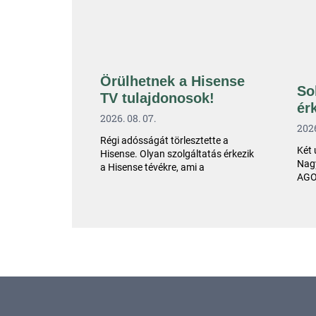
Örülhetnek a Hisense
So
TV tulajdonosok!
ér
2026. 08. 07.
2026
Régi adósságát törlesztette a
Két 
Hisense. Olyan szolgáltatás érkezik
Nagy
a Hisense tévékre, ami a
AGO