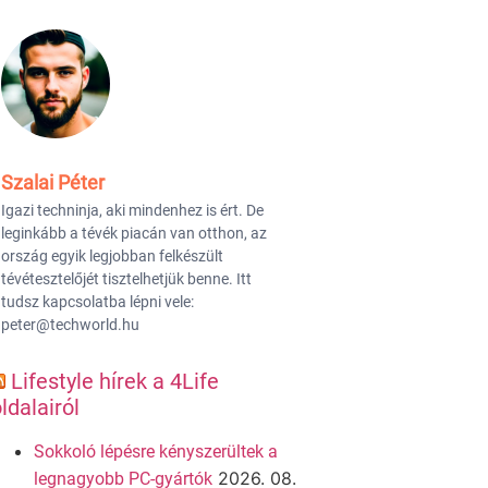
Szalai Péter
Igazi techninja, aki mindenhez is ért. De
leginkább a tévék piacán van otthon, az
ország egyik legjobban felkészült
tévétesztelőjét tisztelhetjük benne. Itt
tudsz kapcsolatba lépni vele:
peter@techworld.hu
Lifestyle hírek a 4Life
ldalairól
Sokkoló lépésre kényszerültek a
2026. 08.
legnagyobb PC-gyártók