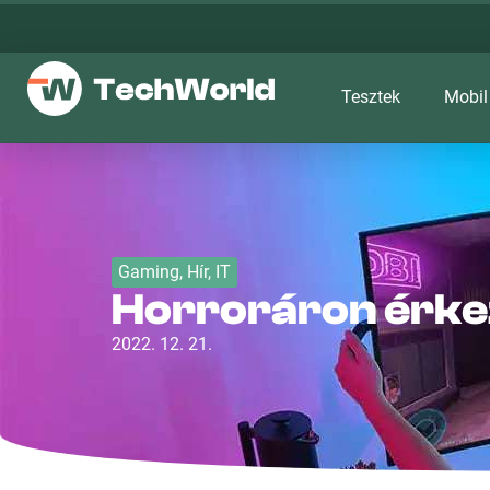
Tesztek
Mobil
Gaming
,
Hír
,
IT
Horroráron érkez
2022. 12. 21.