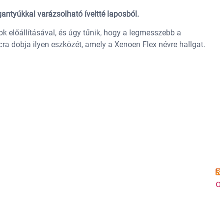
gantyúkkal varázsolható íveltté laposból.
k előállításával, és úgy tűnik, hogy a legmesszebb a
acra dobja ilyen eszközét, amely a Xenoen Flex névre hallgat.
o