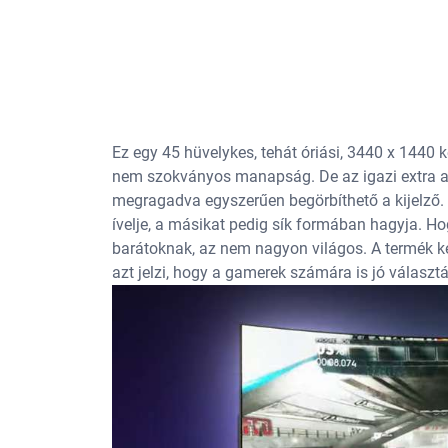
Ez egy 45 hüvelykes, tehát óriási, 3440 x 1440 
nem szokványos manapság. De az igazi extra a 
megragadva egyszerűen begörbíthető a kijelző. Ső
ívelje, a másikat pedig sík formában hagyja. Ho
barátoknak, az nem nagyon világos. A termék ké
azt jelzi, hogy a gamerek számára is jó választá