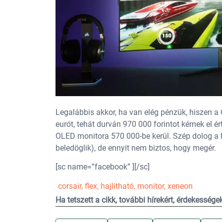
Legalábbis akkor, ha van elég pénzük, hiszen a
eurót, tehát durván 970 000 forintot kérnek el
OLED monitora 570 000-be kerül. Szép dolog a ha
beledöglik), de ennyit nem biztos, hogy megér.
[sc name=”facebook” ][/sc]
corsair
,
flex
,
hajlítható
,
monitor
,
xeneon
Ha tetszett a cikk, további hírekért, érdekesség