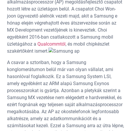
alkalmazásprocesszor (AP) megoldásfejlesztő csapatot
hozott létre az üzletágon belül. A csapatot Choi Won-
joon ügyvezető alelnök vezeti majd, akit a Samsung e
hónap elején végrehajtott éves átszervezése során az
MX Development vezetőjének is kineveztek. Choi
egyébként 2016-ban csatlakozott a Samsung mobil
üzletágához a
Qualcommtól
, és mobil chipkészlet
szakértőként ismert.
A csavar a sztoriban, hogy a Samsung
konglomerátumon belül már van olyan vállalat, ami
hasonlóval foglalkozik. Ez a Samsung System LSI,
amely egyébként az ARM alapú Samsung Exynos
processzorokat is gyártja. Azonban a pletykák szerint a
Samsung MX vezetése nem elégedett e hardverekkel, és
ezért fognának egy teljesen saját alkalmazásprocesszor
megalkotásába. Az AP az okostelefonok legfontosabb
alkatrésze, amely az adatkommunikációt és a
számításokat kezeli. Ezzel a Samsung arra az útra lépne,