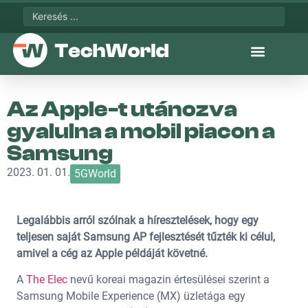
Az Apple-t utánozva
gyalulna a mobil piacon a
Samsung
2023. 01. 01.
5GWorld
Legalábbis arról szólnak a híresztelések, hogy egy
teljesen saját Samsung AP fejlesztését tűzték ki célul,
amivel a cég az Apple példáját követné.
A
The Elec
nevű koreai magazin értesülései szerint a
Samsung Mobile Experience (MX) üzletága egy