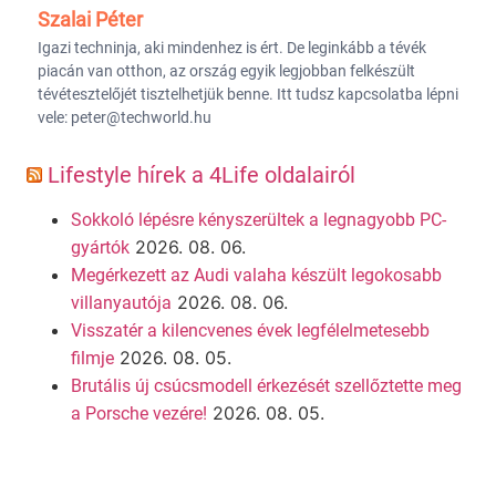
Szalai Péter
Igazi techninja, aki mindenhez is ért. De leginkább a tévék
piacán van otthon, az ország egyik legjobban felkészült
tévétesztelőjét tisztelhetjük benne. Itt tudsz kapcsolatba lépni
vele: peter@techworld.hu
Lifestyle hírek a 4Life oldalairól
Sokkoló lépésre kényszerültek a legnagyobb PC-
2026. 08. 06.
gyártók
Megérkezett az Audi valaha készült legokosabb
2026. 08. 06.
villanyautója
Visszatér a kilencvenes évek legfélelmetesebb
2026. 08. 05.
filmje
Brutális új csúcsmodell érkezését szellőztette meg
2026. 08. 05.
a Porsche vezére!