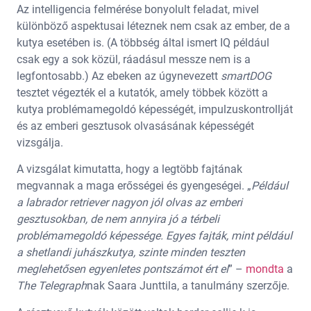
Az intelligencia felmérése bonyolult feladat, mivel
különböző aspektusai léteznek nem csak az ember, de a
kutya esetében is. (A többség által ismert IQ például
csak egy a sok közül, ráadásul messze nem is a
legfontosabb.) Az ebeken az úgynevezett
smartDOG
tesztet végezték el a kutatók, amely többek között a
kutya problémamegoldó képességét, impulzuskontrollját
és az emberi gesztusok olvasásának képességét
vizsgálja.
A vizsgálat kimutatta, hogy a legtöbb fajtának
megvannak a maga erősségei és gyengeségei. „
Például
a labrador retriever nagyon jól olvas az emberi
gesztusokban, de nem annyira jó a térbeli
problémamegoldó képessége. Egyes fajták, mint például
a shetlandi juhászkutya, szinte minden teszten
meglehetősen egyenletes pontszámot ért el
” –
mondta
a
The Telegraph
nak Saara Junttila, a tanulmány szerzője.