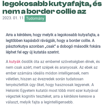
legokosabb kutyafajta, és
nem a border collie az
2023. 01. 11.
Tudomány
Arra a kérdésre, hogy melyik a legokosabb kutyafajta, a
legtöbben kapásból rávágják, hogy a border collie. A
pásztorkutya azonban „csak” a dobogó második fokára
léphet fel egy új kutatás szerint.
A
kutyák
ősidők óta az emberrel szövetségben élnek, és
nem csak azért, mert szépek és aranyosak. Az ebek az
ember számára ideális módon intelligensek, nem
véletlen, hiszen az évezredek során tudatosan
tenyésztettük úgy őket, hogy hasznosak legyenek. A
Helsinki Egyetem kutatói most több mint ezer kutyával
végeztek kognitív teszteket, arra a kérdésre keresve a
választ, melyik fajta a legintelligensebb.