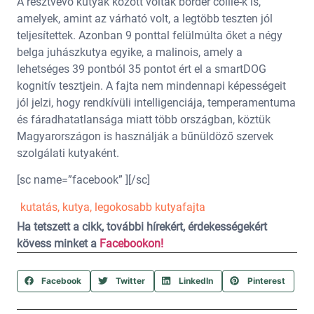
A résztvevő kutyák között voltak border collie-k is,
amelyek, amint az várható volt, a legtöbb teszten jól
teljesítettek. Azonban 9 ponttal felülmúlta őket a négy
belga juhászkutya egyike, a malinois, amely a
lehetséges 39 pontból 35 pontot ért el a smartDOG
kognitív tesztjein. A fajta nem mindennapi képességeit
jól jelzi, hogy rendkívüli intelligenciája, temperamentuma
és fáradhatatlansága miatt több országban, köztük
Magyarországon is használják a bűnüldöző szervek
szolgálati kutyaként.
[sc name=”facebook” ][/sc]
kutatás
,
kutya
,
legokosabb kutyafajta
Ha tetszett a cikk, további hírekért, érdekességekért
kövess minket a
Facebookon!
Facebook
Twitter
LinkedIn
Pinterest