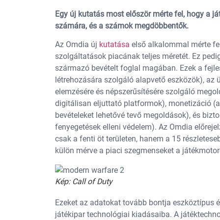
Egy új kutatás most először mérte fel, hogy a j
számára, és a számok megdöbbentők.
Az Omdia új
kutatása
első alkalommal mérte fel 
szolgáltatások piacának teljes méretét. Ez pedig 
származó bevételt foglal magában. Ezek a fejle
létrehozására szolgáló alapvető eszközök), az ü
elemzésére és népszerűsítésére szolgáló megold
digitálisan eljuttató platformok), monetizáció (
bevételeket lehetővé tevő megoldások), és bizt
fenyegetések elleni védelem). Az Omdia előreje
csak a fenti öt területen, hanem a 15 részletese
külön mérve a piaci szegmenseket a játékmotoro
Kép: Call of Duty
Ezeket az adatokat tovább bontja eszköztípus és 
játékipar technológiai kiadásaiba. A játéktechno