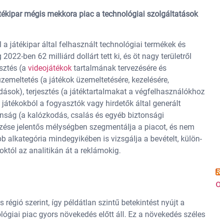
átékipar mégis mekkora piac a technológiai szolgáltatások
a játékipar által felhasznált technológiai termékek és
2022-ben 62 milliárd dollárt tett ki, és öt nagy területről
sztés (a
videojátékok
tartalmának tervezésére és
zemeltetés (a játékok üzemeltetésére, kezelésére,
ások), terjesztés (a játéktartalmakat a végfelhasználókhoz
a játékokból a fogyasztók vagy hirdetők által generált
onság (a kalózkodás, csalás és egyéb biztonsági
lzése jelentős mélységben szegmentálja a piacot, és nem
bb alkategória mindegyikében is vizsgálja a bevételt, külön-
któl az analitikán át a reklámokig.
o
régió szerint, így példátlan szintű betekintést nyújt a
lógiai piac gyors növekedés előtt áll. Ez a növekedés széles