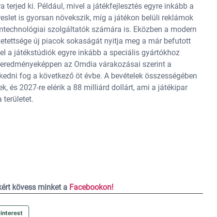
 terjed ki. Például, mivel a játékfejlesztés egyre inkább a
ereslet is gyorsan növekszik, míg a játékon belüli reklámok
mtechnológiai szolgáltatók számára is. Eközben a modern
zetettsége új piacok sokaságát nyitja meg a már befutott
l a játékstúdiók egyre inkább a speciális gyártókhoz
k eredményeképpen az Omdia várakozásai szerint a
edni fog a következő öt évbe. A bevételek összességében
 és 2027-re elérik a 88 milliárd dollárt, ami a játékipar
területet.
ekért kövess minket a
Facebookon!
interest