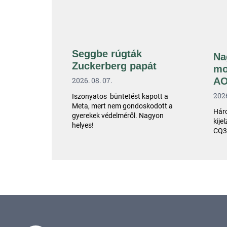
Seggbe rúgták
Na
Zuckerberg papát
mo
A
2026. 08. 07.
2026
Iszonyatos büntetést kapott a
Meta, mert nem gondoskodott a
Háro
gyerekek védelméről. Nagyon
kije
helyes!
CQ3