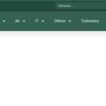
AV
IT
Otthon
Tudomány
t hoz a technológiai 