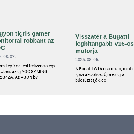
gyon tigris gamer
Visszatér a Bugatti
nitorral robbant az
legbitangabb V16-os
OC
motorja
. 08. 07.
2026. 08. 06.
m képfrissítési frekvencia egy
A Bugatti W16-osa olyan, mint 
lzőben: az új AOC GAMING
igazi akcióhős. Újra és újra
2G4ZA. Az AGON by
búcsúztatják, de