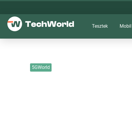
Tesztek
Mobil
5GWorld
Hatalmas pénzeke
a játékipar
2023. 01. 20.