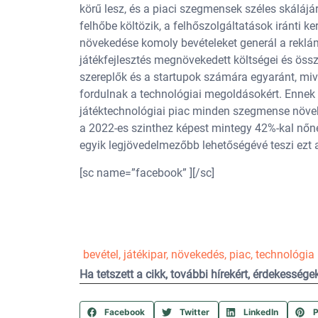
körű lesz, és a piaci szegmensek széles skálájára
felhőbe költözik, a felhőszolgáltatások iránti k
növekedése komoly bevételeket generál a reklá
játékfejlesztés megnövekedett költségei és öss
szereplők és a startupok számára egyaránt, mive
fordulnak a technológiai megoldásokért. Enne
játéktechnológiai piac minden szegmense növek
a 2022-es szinthez képest mintegy 42%-kal nőnek,
egyik legjövedelmezőbb lehetőségévé teszi ezt a 
[sc name=”facebook” ][/sc]
bevétel
,
játékipar
,
növekedés
,
piac
,
technológia
Ha tetszett a cikk, további hírekért, érdekesség
Facebook
Twitter
LinkedIn
P